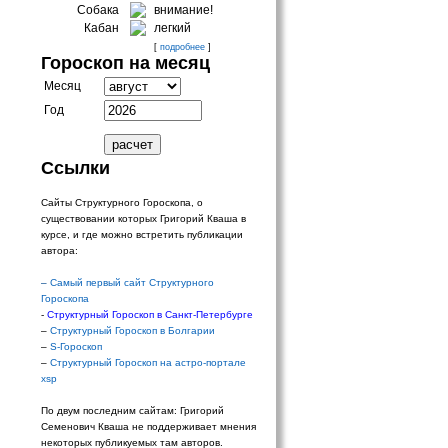
Собака
внимание!
Кабан
легкий
[
подробнее
]
Гороскоп на месяц
Месяц
Год
Ссылки
Сайты Структурного Гороскопа, о
существовании которых Григорий Кваша в
курсе, и где можно встретить публикации
автора:
–
Самый первый сайт Структурного
Гороскопа
-
Структурный Гороскоп в Санкт-Петербурге
–
Структурный Гороскоп в Болгарии
–
S-Гороскоп
–
Структурный Гороскоп на астро-портале
xsp
По двум последним сайтам: Григорий
Семенович Кваша не поддерживает мнения
некоторых публикуемых там авторов.