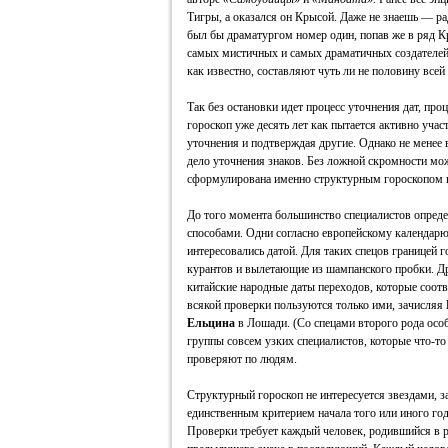
Тигры, а оказался он Крысой. Даже не знаешь — рад
был бы драматургом номер один, попав же в ряд Кр
самых мистичных и самых драматичных создателей
как известно, составляют чуть ли не половину все
Так без остановки идет процесс уточнения дат, пр
гороскоп уже десять лет как пытается активно учас
уточнения и подтверждая другие. Однако не менее 
дело уточнения знаков. Без ложной скромности мож
сформулирована именно структурным гороскопом в
До того момента большинство специалистов опред
способами. Одни согласно европейскому календарю,
интересовались датой. Для таких спецов границей г
курантов и вылетающие из шампанского пробки. Д
китайские народные даты переходов, которые соот
всякой проверки пользуются только ими, зачисляя
Ельцина
в Лошади. (Со спецами второго рода особ
группы совсем узких специалистов, которые что-то
проверяют по людям.
Структурный гороскоп не интересуется звездами, з
единственным критерием начала того или иного год
Проверки требует каждый человек, родившийся в ра