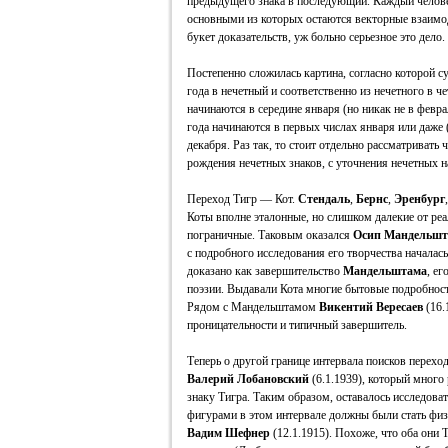
предыдущего знака в последующий. Каждый челове
основными из которых остаются векторные взаимо
букет доказательств, уж больно серьезное это дело.
Постепенно сложилась картина, согласно которой с
года в нечетный и соответственно из нечетного в ч
начинаются в середине января (но никак не в февра
года начинаются в первых числах января или даже 
декабря. Раз так, то стоит отдельно рассматривать
рождения нечетных знаков, с уточнения нечетных н
Переход Тигр — Кот.
Стендаль
,
Бернс
,
Эренбург
Коты вполне эталонные, но слишком далекие от ре
пограничные. Таковым оказался
Осип Мандельш
с подробного исследования его творчества началась
доказано как завершительство
Мандельштама
, ег
поэзии. Выдавали Кота многие бытовые подробности
Рядом с Мандельштамом
Викентий Вересаев
(16.
проницательности и типичный завершитель.
Теперь о другой границе интервала поисков переход
Валерий Лобановский
(6.1.1939), который много
знаку Тигра. Таким образом, оставалось исследова
фигурами в этом интервале должны были стать фи
Вадим Шефнер
(12.1.1915). Похоже, что оба они 