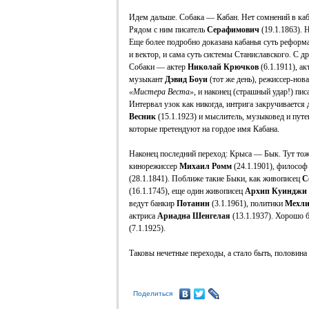
Идем дальше. Собака — Кабан. Нет сомнений в ка
Рядом с ним писатель
Серафимович
(19.1.1863). 
Еще более подробно доказана кабанья суть реформ
и вектор, и сама суть системы Станиславского. С 
Собаки — актер
Николай Крючков
(6.1.1911), а
музыкант
Дэвид Боуи
(тот же день), режиссер-нов
«Мистера Веста»
, и наконец (страшный удар!) пис
Интервал узок как никогда, интрига закручивается 
Весник
(15.1.1923) и мыслитель, музыковед и пут
которые претендуют на гордое имя Кабана.
Наконец последний переход: Крыса — Бык. Тут тоже
кинорежиссер
Михаил Ромм
(24.1.1901), филосо
(28.1.1841). Поближе такие Быки, как живописец
С
(16.1.1745), еще один живописец
Архип Куинджи
ведут банкир
Потанин
(3.1.1961), политики
Мехли
актриса
Ариадна Шенгелая
(13.1.1937). Хорошо 
(7.1.1925).
Таковы нечетные переходы, а стало быть, половина
Поделиться