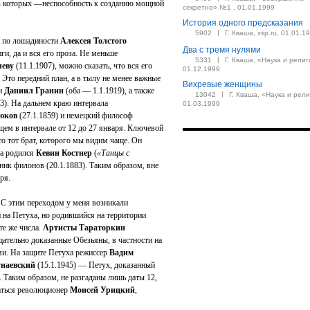
из которых —неспособность к созданию мощной
секретно» №1 , 01.01.1999
История одного предсказания
|
5902
Г. Кваша, xsp.ru, 01.01.1
ь по лошадиности
Алексея Толстого
Два с тремя нулями
иги, да и вся его проза. Не меньше
|
5331
Г. Кваша, «Наука и религ
леву
(11.1.1907), можно сказать, что вся его
01.12.1999
Это передний план, а в тылу не менее важные
Вихревые женщины
и
Даниил Гранин
(оба — 1.1.1919), а также
|
13042
Г. Кваша, «Наука и рели
43). На дальнем краю интервала
01.03.1999
юков
(27.1.1859) и немецкий философ
щем в интервале от 12 до 27 января. Ключевой
то тот брат, которого мы видим чаще. Он
да родился
Кевин Костнер
(
«Танцы с
ожник филонов (20.1.1883). Таким образом, вне
ря.
С этим переходом у меня возникали
й на Петуха, но родившийся на территории
те же числа.
Артисты Тараторкин
щательно доказанные Обезьяны, в частности на
ми. На защите Петуха режиссер
Вадим
наевский
(15.1.1945) — Петух, доказанный
. Таким образом, не разгаданы лишь даты 12,
раться революционер
Моисей Урицкий
,