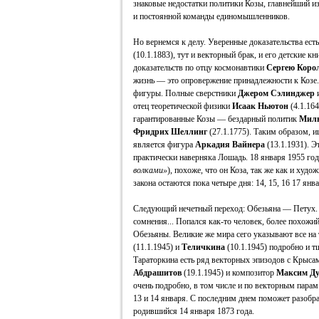
знаковые недостатки политики Козы, главнейший 
и постоянной команды единомышленников.
Но вернемся к делу. Уверенные доказательства ест
(10.1.1883), тут и векторный брак, и его детские кн
доказательств по отцу космонавтики
Сергею Коро
жизнь — это опровержение принадлежности к Козе. 
фигуры. Полные сверстники
Джером Сэлинджер
отец теоретической физики
Исаак Ньютон
(4.1.16
гарантированные Козы — бездарный политик
Мил
Фридрих Шеллинг
(27.1.1775). Таким образом, и
является фигура
Аркадия Вайнера
(13.1.1931). Э
практически наверняка Лошадь. 18 января 1955 го
волками»
), похоже, что он Коза, так же как и худ
закона остаются пока четыре дня: 14, 15, 16 17 янва
Следующий нечетный переход: Обезьяна — Петух. 
сомнения... Попался как-то человек, более похожи
Обезьяны. Великие же мира сего указывают все на 
(11.1.1945) и
Теличкина
(10.1.1945) подробно и т
Тараторкина есть ряд векторных эпизодов с Крыса
Абдрашитов
(19.1.1945) и композитор
Максим Ду
очень подробно, в том числе и по векторным парам
13 и 14 января. С последним днем поможет разоб
родившийся 14 января 1873 года.