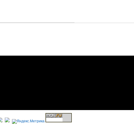
Структурный Гороскоп
Авторы
На
Члены МК ССГ
По