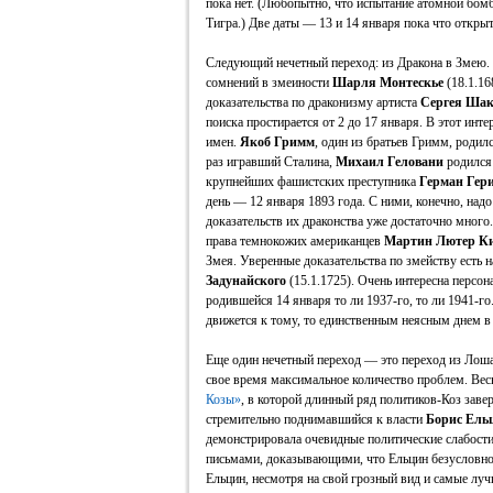
пока нет. (Любопытно, что испытание атомной бом
Тигра.) Две даты — 13 и 14 января пока что откры
Следующий нечетный переход: из Дракона в Змею. 
сомнений в змеиности
Шарля Монтескье
(18.1.16
доказательства по драконизму артиста
Сергея Шак
поиска простирается от 2 до 17 января. В этот инт
имен.
Якоб Гримм
, один из братьев Гримм, родил
раз игравший Сталина,
Михаил Геловани
родился 
крупнейших фашистских преступника
Герман Гер
день — 12 января 1893 года. С ними, конечно, надо
доказательств их драконства уже достаточно много.
права темнокожих американцев
Мартин Лютер К
Змея. Уверенные доказательства по змейству есть 
Задунайского
(15.1.1725). Очень интересна персо
родившейся 14 января то ли 1937-го, то ли 1941-го.
движется к тому, то единственным неясным днем в 
Еще один нечетный переход — это переход из Лоша
свое время максимальное количество проблем. Вес
Козы»
, в которой длинный ряд политиков-Коз зав
стремительно поднимавшийся к власти
Борис Ель
демонстрировала очевидные политические слабости
письмами, доказывающими, что Ельцин безусловно
Ельцин, несмотря на свой грозный вид и самые лу