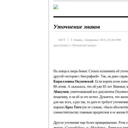
Уточнение знаков
|
5477
Г. Кваша, «Зазеркалье» №75, 01.04.1999
приложение к «Московской правде»
На ловца и зверь бежит. Стоило вспомнить об уточн
другой «истории с биографией». Так, на днях спр
Кирилловны Окуневской
. Если верить всем кин
80-летии. А оказалось, что ей уже 85 лет. Виноват
Абакумов
, уничтоживший все документы Окуневск
пощечину, и он ей за это мстил. Думается, что жиз
для нас всех, а раз так, то дата ее требует уточне
маршал
Броз Тито
(по ее словам, «было абсолютно
совместительству главным предателем в ее жизни 
Другое уточнение еще более принципиально. Речь 
авторе
«Самоубийцы»
и
«Мандата»
. Ранее все э