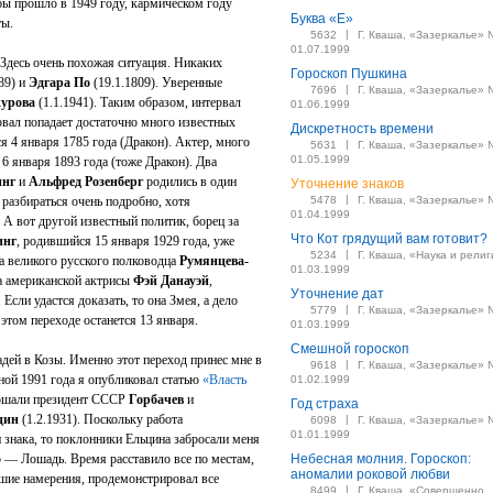
бы прошло в 1949 году, кармическом году
Буква «Е»
ты.
|
5632
Г. Кваша, «Зазеркалье» 
01.07.1999
Здесь очень похожая ситуация. Никаких
Гороскоп Пушкина
89) и
Эдгара По
(19.1.1809). Уверенные
|
7696
Г. Кваша, «Зазеркалье» 
урова
(1.1.1941). Таким образом, интервал
01.06.1999
ервал попадает достаточно много известных
Дискретность времени
ся 4 января 1785 года (Дракон). Актер, много
|
5631
Г. Кваша, «Зазеркалье» 
01.05.1999
6 января 1893 года (тоже Дракон). Два
инг
и
Альфред Розенберг
родились в один
Уточнение знаков
|
 разбираться очень подробно, хотя
5478
Г. Кваша, «Зазеркалье» 
01.04.1999
 А вот другой известный политик, борец за
Что Кот грядущий вам готовит?
инг
, родившийся 15 января 1929 года, уже
|
5234
Г. Кваша, «Наука и религ
на великого русского полководца
Румянцева-
01.03.1999
на американской актрисы
Фэй Данауэй
,
Уточнение дат
 Если удастся доказать, то она Змея, а дело
|
5779
Г. Кваша, «Зазеркалье» 
этом переходе останется 13 января.
01.03.1999
Смешной гороскоп
дей в Козы. Именно этот переход принес мне в
|
9618
Г. Кваша, «Зазеркалье» 
ной 1991 года я опубликовал статью
«Власть
01.02.1999
ершали президент СССР
Горбачев
и
Год страха
цин
(1.2.1931). Поскольку работа
|
6098
Г. Кваша, «Зазеркалье» 
01.01.1999
 знака, то поклонники Ельцина забросали меня
 — Лошадь. Время расставило все по местам,
Небесная молния. Гороскоп:
аномалии роковой любви
чшие намерения, продемонстрировал все
|
8499
Г. Кваша, «Совершенно