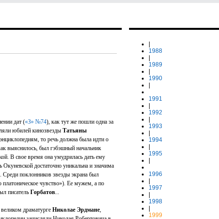
|
1988
|
1989
|
1990
|
1991
|
1992
|
ении дат (
«З» №74
), как тут же пошли одна за
1993
авляли юбилей кинозвезды
Татьяны
|
оэнциклопедиям, то речь должна была идти о
1994
|
, как выяснилось, был гэбэшный начальник
1995
ой. В свое время она умудрилась дать ему
|
нь Окуневской достаточно уникальна и значима
1996
ния. Среди поклонников звезды экрана был
|
 платоническое чувство»). Ее мужем, а по
1997
был писатель
Горбатов
...
|
1998
|
о великом драматурге
Николае Эрдмане
,
1999
нциклопедии зачисляли Николая Робертовича в