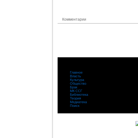
Комментарии
Главное
|
Власть
|
Культура
|
Общество
|
Брак
|
МК ССГ
|
Библиотека
|
Теория
|
Медиатека
|
Поиск
|