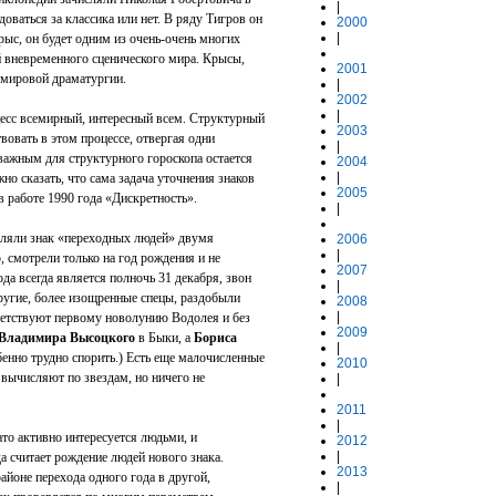
|
оваться за классика или нет. В ряду Тигров он
2000
|
ыс, он будет одним из очень-очень многих
 вневременного сценического мира. Крысы,
2001
й мировой драматургии.
|
2002
|
оцесс всемирный, интересный всем. Структурный
2003
твовать в этом процессе, отвергая одни
|
важным для структурного гороскопа остается
2004
|
но сказать, что сама задача уточнения знаков
2005
 работе 1990 года «Дискретность».
|
еляли знак «переходных людей» двумя
2006
|
 смотрели только на год рождения и не
2007
ода всегда является полночь 31 декабря, звон
|
ругие, более изощренные спецы, раздобыли
2008
|
ветствуют первому новолунию Водолея и без
2009
Владимира Высоцкого
в Быки, а
Бориса
|
енно трудно спорить.) Есть еще малочисленные
2010
 вычисляют по звездам, но ничего не
|
2011
|
ато активно интересуется людьми, и
2012
|
а считает рождение людей нового знака.
2013
йоне перехода одного года в другой,
|