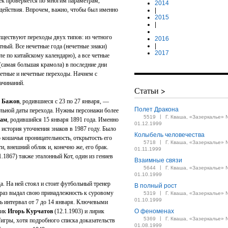
к проверяется по многим параметрам,
2014
действия. Впрочем, важно, чтобы был именно
|
2015
|
уществуют переходы двух типов: из четного
2016
|
етный. Все нечетные года (нечетные знаки)
2017
ле по китайскому календарю), а все четные
(самая большая крамола) в последние дни
 четные и нечетные переходы. Начнем с
ачинаний.
Статьи >
,
Бажов
, родившиеся с 23 по 27 января, —
Полет Дракона
альной даты перехода. Нужны персонажи более
|
5519
Г. Кваша, «Зазеркалье» 
там
, родившийся 15 января 1891 года. Именно
01.12.1999
 история уточнения знаков в 1987 году. Было
Колыбель человечества
о кошачья проницательность, открытость его
|
5718
Г. Кваша, «Зазеркалье» 
, внешний облик и, конечно же, его брак.
01.11.1999
1.1867) также эталонный Кот, один из гениев
Взаимные связи
|
5644
Г. Кваша, «Зазеркалье» 
01.10.1999
а. На ней стоял и стоит футбольный тренер
В полный рост
 раз выдал свою принадлежность к суровому
|
5319
Г. Кваша, «Зазеркалье» 
01.10.1999
ть интервал от 7 до 14 января. Ключевыми
зик
Игорь Курчатов
(12.1.1903) и лирик
О феноменах
|
5369
Г. Кваша, «Зазеркалье» 
Тигры, хотя подробного списка доказательств
01.08.1999