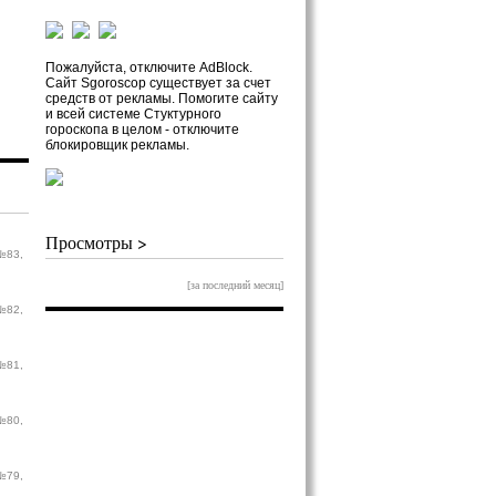
Пожалуйста, отключите AdBlock.
Сайт Sgoroscop существует за счет
средств от рекламы. Помогите сайту
и всей системе Стуктурного
гороскопа в целом - отключите
блокировщик рекламы.
Просмотры >
№83,
[за последний месяц]
№82,
№81,
№80,
№79,