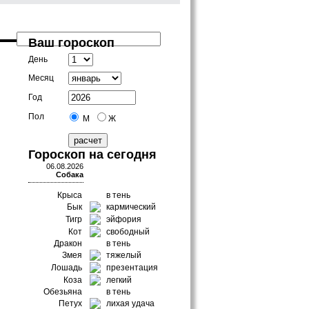
Ваш гороскоп
День
Месяц
Год
Пол
М
Ж
Гороскоп на сегодня
06.08.2026
Собака
Крыса
в тень
Бык
кармический
Тигр
эйфория
Кот
свободный
Дракон
в тень
Змея
тяжелый
Лошадь
презентация
Коза
легкий
Обезьяна
в тень
Петух
лихая удача