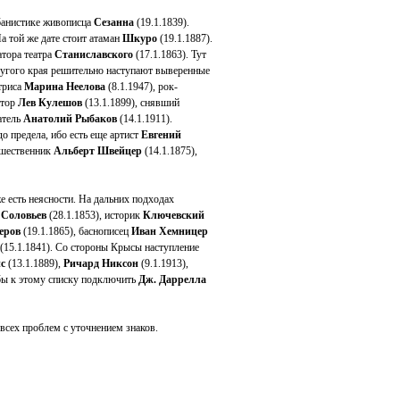
банистике живописца
Сезанна
(19.1.1839).
На той же дате стоит атаман
Шкуро
(19.1.1887).
атора театра
Станиславского
(17.1.1863). Тут
другого края решительно наступают выверенные
ктриса
Марина Неелова
(8.1.1947), рок-
атор
Лев Кулешов
(13.1.1899), снявший
атель
Анатолий Рыбаков
(14.1.1911).
до предела, ибо есть еще артист
Евгений
ешественник
Альберт Швейцер
(14.1.1875),
 есть неясности. На дальних подходах
ф
Соловьев
(28.1.1853), историк
Ключевский
еров
(19.1.1865), баснописец
Иван Хемницер
(15.1.1841). Со стороны Крысы наступление
с
(13.1.1889),
Ричард Никсон
(9.1.1913),
бы к этому списку подключить
Дж. Даррелла
 всех проблем с уточнением знаков.