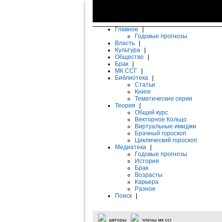
Главное
|
Годовые прогнозы
Власть
|
Культура
|
Общество
|
Брак
|
МК ССГ
|
Библиотека
|
Статьи
Книги
Тематические серии
Теория
|
Общий курс
Векторное Кольцо
Виртуальные имиджи
Брачный гороскоп
Циклический гороскоп
Медиатека
|
Годовые прогнозы
История
Брак
Возрасты
Карьера
Разное
Поиск
|
авторы
члены мк ссг