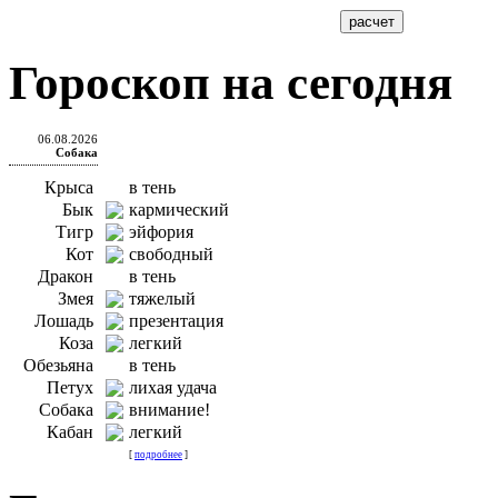
Гороскоп на сегодня
06.08.2026
Собака
Крыса
в тень
Бык
кармический
Тигр
эйфория
Кот
свободный
Дракон
в тень
Змея
тяжелый
Лошадь
презентация
Коза
легкий
Обезьяна
в тень
Петух
лихая удача
Собака
внимание!
Кабан
легкий
[
подробнее
]