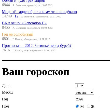
Обман и чудо трёх миров
6844
|
А. Воеводин, sgoroscop.ru, 13.03.2012
Модный гардероб, или кому что ненадёвано
14749
|
12
|
А. Воеводин, sgoroscop.ru, 21.01.2012
ВК в кино: «Generation П»
8455
|
А. Воеводин, sgoroscop.ru, 08.02.2012
Год миролюбивый
6801
|
Г. Кваша, «Зазеркалье», 11.01.2012
Прогнозы — 2012. Затишье перед бурей?
7616
|
Г. Кваша, «Наука и религия», 01.01.2012
Ваш гороскоп
День
Месяц
Год
Пол
М
Ж