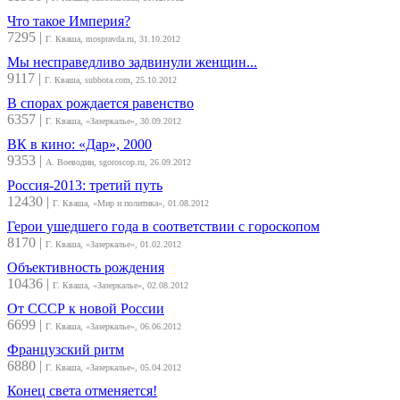
Что такое Империя?
7295
|
Г. Кваша, mospravda.ru, 31.10.2012
Мы несправедливо задвинули женщин...
9117
|
Г. Кваша, subbota.com, 25.10.2012
В спорах рождается равенство
6357
|
Г. Кваша, «Зазеркалье», 30.09.2012
ВК в кино: «Дар», 2000
9353
|
А. Воеводин, sgoroscop.ru, 26.09.2012
Россия-2013: третий путь
12430
|
Г. Кваша, «Мир и политика», 01.08.2012
Герои ушедшего года в соответствии с гороскопом
8170
|
Г. Кваша, «Зазеркалье», 01.02.2012
Объективность рождения
10436
|
Г. Кваша, «Зазеркалье», 02.08.2012
От СССР к новой России
6699
|
Г. Кваша, «Зазеркалье», 06.06.2012
Французский ритм
6880
|
Г. Кваша, «Зазеркалье», 05.04.2012
Конец света отменяется!