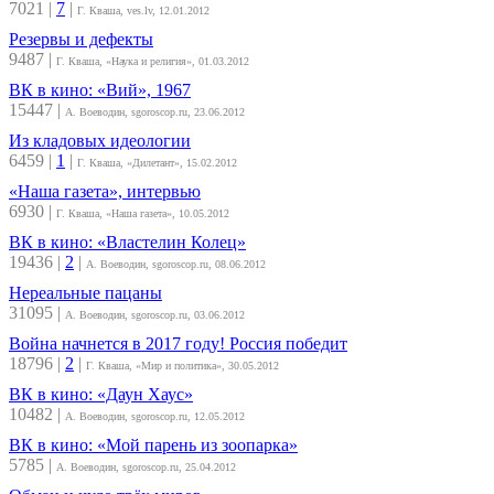
7021
|
7
|
Г. Кваша, ves.lv, 12.01.2012
Резервы и дефекты
9487
|
Г. Кваша, «Наука и религия», 01.03.2012
ВК в кино: «Вий», 1967
15447
|
А. Воеводин, sgoroscop.ru, 23.06.2012
Из кладовых идеологии
6459
|
1
|
Г. Кваша, «Дилетант», 15.02.2012
«Наша газета», интервью
6930
|
Г. Кваша, «Наша газета», 10.05.2012
ВК в кино: «Властелин Колец»
19436
|
2
|
А. Воеводин, sgoroscop.ru, 08.06.2012
Нереальные пацаны
31095
|
А. Воеводин, sgoroscop.ru, 03.06.2012
Война начнется в 2017 году! Россия победит
18796
|
2
|
Г. Кваша, «Мир и политика», 30.05.2012
ВК в кино: «Даун Хаус»
10482
|
А. Воеводин, sgoroscop.ru, 12.05.2012
ВК в кино: «Мой парень из зоопарка»
5785
|
А. Воеводин, sgoroscop.ru, 25.04.2012