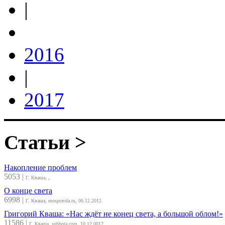
|
2016
|
2017
Статьи >
Накопление проблем
5053
|
Г. Кваша, ,
О конце света
6998
|
Г. Кваша, mospravda.ru, 06.12.2012
Григорий Кваша: «Нас ждёт не конец света, а большой облом!»
11586
|
Г. Кваша, subbota.com, 10.12.0012