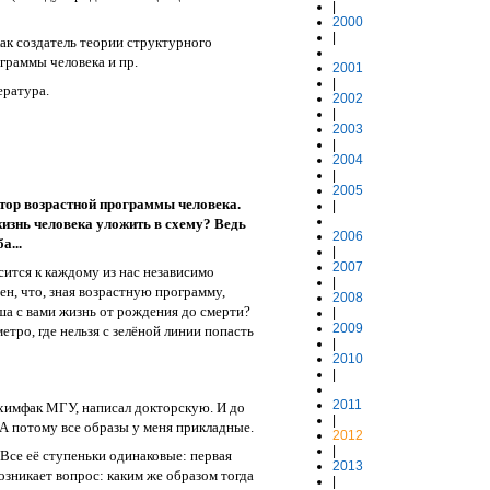
|
2000
|
как создатель теории структурного
ограммы человека и пр.
2001
|
ература.
2002
|
2003
|
2004
|
2005
тор возрастной программы человека.
|
жизнь человека уложить в схему? Ведь
2006
а...
|
2007
сится к каждому из нас независимо
|
н, что, зная возрастную программу,
2008
аша с вами жизнь от рождения до смерти?
|
2009
етро, где нельзя с зелёной линии попасть
|
2010
|
2011
 химфак МГУ, написал докторскую. И до
|
А потому все образы у меня прикладные.
2012
|
Все её ступеньки одинаковые: первая
2013
Возникает вопрос: каким же образом тогда
|