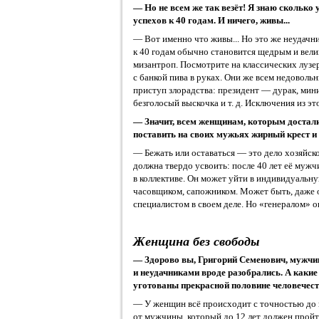
— Но не всем же так везёт! Я знаю сколько
успехов к 40 годам. И ничего, живы...
— Вот именно что живы... Но это же неудачни
к 40 годам обычно становится щедрым и вел
мизантроп. Посмотрите на классических лузе
с банкой пива в руках. Они же всем недоволь
приступ злорадства: президент — дурак, мин
безголосый выскочка и т. д. Исключения из эт
— Значит, всем женщинам, которым досталис
поставить на своих мужьях жирный крест и 
— Бежать или оставаться — это дело хозяйск
должна твердо усвоить: после 40 лет её мужч
в коллективе. Он может уйти в индивидуальну
часовщиком, сапожником. Может быть, даже
специалистом в своем деле. Но «генералом» он
Женщина без свободы
— Здорово вы, Григорий Семенович, мужчи
и неудачниками вроде разобрались. А каки
уготованы прекрасной половине человечес
— У женщин всё происходит с точностью до н
от мужчины, который до 12 лет должен пройт