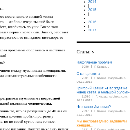
2014
|
..
2015
|
его постепенного в нашей жизни
ств — любовь: вчера вы ещё были
2016
|
йста, влюбились по уши. Вчера ваш
2017
езался первый молочный. Значит, работает
 вырастают, то выпадают, шевелюра то
тарая программа оборвалась и наступает
Статьи >
ешь!
Накопление проблем
ка?
|
5056
Г. Кваша, ,
ичиями между мужчинами и женщинами.
О конце света
или интеллектуальные особенности.
|
7001
Г. Кваша, mospravda.ru,
06.12.2012
Григорий Кваша: «Нас ждёт не
конец света, а большой облом!»
|
11589
Г. Кваша, subbota.com,
программы мужчины от возрастной
10.12.0012
ьной половины человечества.
Что такое Империя?
чины то, что от рождения и до 40 лет он
|
7297
Г. Кваша, mospravda.ru,
31.10.2012
альчики должны пройти программу
е, но по своей сути очень точное.
Мы несправедливо задвинули
женщин...
ветное плавание. Налегке выходить нельзя.
|
9121
Г. Кваша, subbota.com,