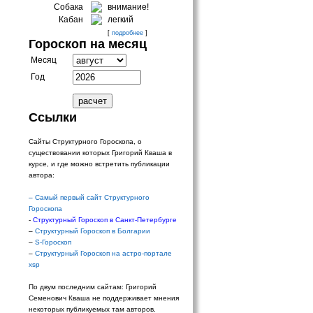
Собака
внимание!
Кабан
легкий
[
подробнее
]
Гороскоп на месяц
Месяц
Год
Ссылки
Сайты Структурного Гороскопа, о
существовании которых Григорий Кваша в
курсе, и где можно встретить публикации
автора:
–
Самый первый сайт Структурного
Гороскопа
-
Структурный Гороскоп в Санкт-Петербурге
–
Структурный Гороскоп в Болгарии
–
S-Гороскоп
–
Структурный Гороскоп на астро-портале
xsp
По двум последним сайтам: Григорий
Семенович Кваша не поддерживает мнения
некоторых публикуемых там авторов.