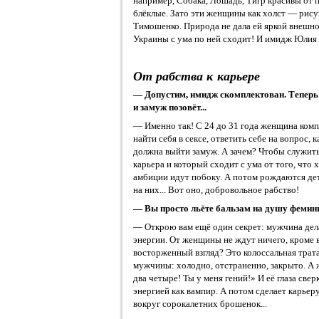
например, Собака, Лошадь, Тигр красивы от 
блёклые. Зато эти женщины как холст — рис
Тимошенко. Природа не дала ей яркой внешнос
Украины с ума по ней сходит! И имидж Юлия в
От рабства к карьере
— Допустим, имидж скомплектован. Теперь 
и замуж позовёт...
— Именно так! С 24 до 31 года женщина комп
найти себя в сексе, ответить себе на вопрос, 
должна выйти замуж. А зачем? Чтобы служить 
карьера и который сходит с ума от того, что
амбиции идут побоку. А потом рождаются дет
на них... Вот оно, добровольное рабство!
— Вы просто льёте бальзам на душу фемин
— Открою вам ещё один секрет: мужчина дел
энергии. От женщины не ждут ничего, кроме в
восторженный взгляд? Это колоссальная трата
мужчины: холодно, отстраненно, закрыто. А
два четыре! Ты у меня гений!» И её глаза свер
энергией как вампир. А потом сделает карьер
вокруг сорокалетних брошенок...