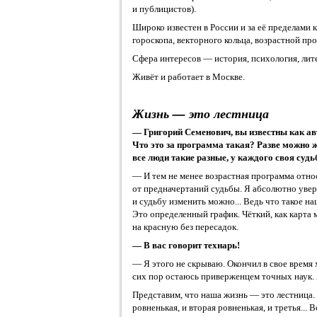
и публицистов).
Широко известен в России и за её пределами 
гороскопа, векторного кольца, возрастной пр
Сфера интересов — история, психология, лит
Живёт и работает в Москве.
Жизнь — это лестница
— Григорий Семенович, вы известны как ав
Что это за программа такая? Разве можно 
все люди такие разные, у каждого своя судьб
— И тем не менее возрастная программа отно
от предначертаний судьбы. Я абсолютно увере
и судьбу изменить можно... Ведь что такое н
Это определенный график. Чёткий, как карта м
на красную без пересадок.
— В вас говорит технарь!
— Я этого не скрываю. Окончил в свое время
сих пор остаюсь приверженцем точных наук. 
Представим, что наша жизнь — это лестница. 
ровненькая, и вторая ровненькая, и третья... 