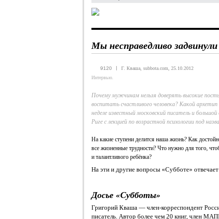
Мы несправедливо задвинули
|
9120
Г. Кваша, subbota.com, 25.10.2012
Интервью.
Почему мужчинам нельзя доверять высокие посты
воспитать счастливого человека? Какой архетип
неделе известный московский писатель и большой
Риге с лекцией по возрастной психологии под на
На какие ступени делится наша жизнь? Как достойн
все жизненные трудности? Что нужно для того, что
и талантливого ребёнка?
На эти и другие вопросы «Субботе» отвечает
Досье «Субботы»
Григорий Кваша — член-корреспондент Росси
писатель. Автор более чем 20 книг, член М