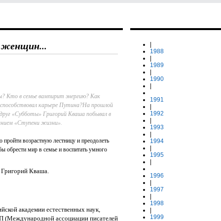
 женщин...
|
1988
|
1989
|
1990
|
? Кто в семье вампирит энергию? Как
1991
 способствовал карьере Путина?На прошлой
|
1992
 друг «Субботы» Григорий Кваша побывал в
|
званием «Ступени жизни»
.
1993
|
о пройти возрастную лестницу и преодолеть
1994
|
бы обрести мир в семье и воспитать умного
1995
|
 Григорий Кваша.
1996
|
1997
|
1998
йской академии естественных наук,
|
1999
АПП (Международной ассоциации писателей