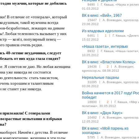
Резервы и дефекты
 угодно мужчин, которые не добились
|
9490
Г. Кваша, «Наука и религ
01.03.2012
ВК в кино: «Вий», 1967
ки! В отличие от «генерала», который
|
15447
А. Воеводин, sgoroscop.
икодушным, такой мужчина всегда
23.06.2012
ров-безработных, лежащих на диване
Из кладовых идеологии
ны! Любая теленовость вызывает у них
|
|
6461
1
Г. Кваша, «Дилет
истр — козёл, популярный певец —
15.02.2012
ого правила очень редки.
«Наша газета», интервью
|
6932
Г. Кваша, «Наша газета»
ь 40-летние неудачники, следует
10.05.2012
бежать от них куда глаза глядят?
ВК в кино: «Властелин Колец»
ое. Я советов не даю. Но любая женщина
|
|
19436
2
А. Воеводин,
sgoroscop.ru, 08.06.2012
ина уже никогда не состоится
ю деятельность: стать таксистом,
Нереальные пацаны
|
31095
А. Воеводин, sgoroscop.
 очень хорошим и талантливым
03.06.2012
 не станет уже никогда.
Война начнется в 2017 году! Ро
победит
|
|
18800
2
Г. Кваша, «Мир 
политика», 30.05.2012
н приложили! С генералами
ВК в кино: «Даун Хаус»
|
10482
А. Воеводин, sgoroscop.
е возрастные испытания и взбрыки
12.05.2012
тва?
ВК в кино: «Мой парень из
аоборот. Начнём с детства. В отличие
зоопарка»
|
и комплектацию, женщина в эти годы
5785
А. Воеводин, sgoroscop.r