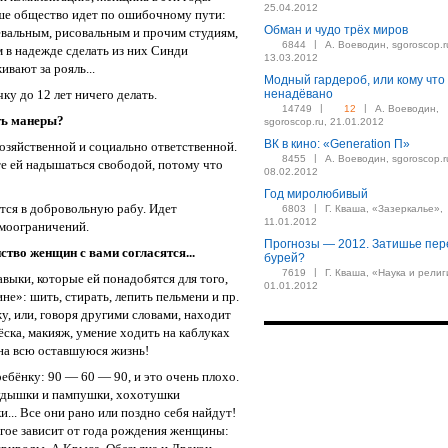
25.04.2012
ше общество идет по ошибочному пути:
Обман и чудо трёх миров
цевальным, рисовальным и прочим студиям,
|
6844
А. Воеводин, sgoroscop.r
 в надежде сделать из них Синди
13.03.2012
вают за рояль...
Модный гардероб, или кому что
чку до 12 лет ничего делать.
ненадёвано
|
|
14749
12
А. Воеводин,
ть манеры?
sgoroscop.ru, 21.01.2012
ВК в кино: «Generation П»
хозяйственной и социально ответственной.
|
8455
А. Воеводин, sgoroscop.r
е ей надышаться свободой, потому что
08.02.2012
Год миролюбивый
ется в добровольную рабу. Идет
|
6803
Г. Кваша, «Зазеркалье»,
11.01.2012
амоограничений.
Прогнозы — 2012. Затишье пер
тво женщин с вами согласятся...
бурей?
|
7619
Г. Кваша, «Наука и религ
выки, которые ей понадобятся для того,
01.01.2012
е»: шить, стирать, лепить пельмени и пр.
у, или, говоря другими словами, находит
ска, макияж, умение ходить на каблуках
на всю оставшуюся жизнь!
ебёнку: 90 — 60 — 90, и это очень плохо.
худышки и пампушки, хохотушки
... Все они рано или поздно себя найдут!
огое зависит от года рождения женщины: