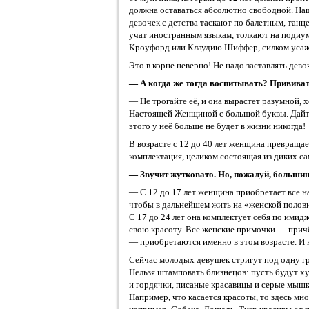
должна оставаться абсолютно свободной. На
девочек с детства таскают по балетным, тан
учат иностранным языкам, толкают на подиум
Кроуфорд или Клаудию Шиффер, силком усажи
Это в корне неверно! Не надо заставлять дево
— А когда же тогда воспитывать? Привива
— Не трогайте её, и она вырастет разумной, 
Настоящей Женщиной с большой буквы. Дайт
этого у неё больше не будет в жизни никогда!
В возрасте с 12 до 40 лет женщина превраща
комплектация, целиком состоящая из диких с
— Звучит жутковато. Но, пожалуй, большинс
— С 12 до 17 лет женщина приобретает все на
чтобы в дальнейшем жить на «женской половин
С 17 до 24 лет она комплектует себя по имидж
свою красоту. Все женские примочки — причё
— приобретаются именно в этом возрасте. И 
Сейчас молодых девушек стригут под одну гр
Нельзя штамповать близнецов: пусть будут 
и гордячки, писаные красавицы и серые мышки
Например, что касается красоты, то здесь мн