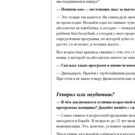
мы поднимаемся наверх?
— Понятно как — постепенно, шаг за шагом.
— Это только так кажется. На самом деле нич
не происходит. Возьмём одно из главных чув
абсолютно не влюблены, а сегодня — пожалу
ребёнок был беззубый, а сегодня у него прор
определенная программа, по которой зубы то
растёт, то исчезает, и человек лысеет...
Все возрастные кризисы связаны с тем, что с
новая, о которой ты абсолютно ничего не зна
— Сколько таких программ в жизни челове
— Двенадцать. Причём с глубочайшими разл
При этом я не имею в виду физиологические 
Генерал или неудачник?
— В чём заключаются отличия возрастной 
программы женщины? Давайте начнём с сил
— Самое главное в возрастной программе муж
находится в борьбе. В возрасте до 12 лет м
комплектации. Это, конечно, условное названи
Представим, что корабль собирается в кругос