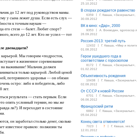
25.10.2012
В спорах рождается равенство
льчик до 12 лет под руководством мамы.
|
6359
Г. Кваша, «Зазеркалье»,
чему у сына лежит душа. Если есть слух —
30.09.2012
обности к точным наукам —
ВК в кино: «Дар», 2000
да его стезя — балет. Любит спорт?
|
9353
А. Воеводин, sgoroscop.r
ного, всего до 12 лет. Кто не успел — тот
26.09.2012
Россия-2013: третий путь
|
12432
Г. Кваша, «Мир и полит
сле двенадцати?
01.08.2012
я карьерой. Мы говорим «подросток,
Герои ушедшего года в
соответствии с гороскопом
к вступает в жизненное соревнование
|
8172
Г. Кваша, «Зазеркалье»,
 на выживание! Мальчик должен
01.02.2012
 заниматься только карьерой. Любой ценой
Объективность рождения
чей, потерянного здоровья — он обязан
|
10438
Г. Кваша, «Зазеркалье»
очень остро: либо я победитель, либо
02.08.2012
0 лет.
От СССР к новой России
|
6701
Г. Кваша, «Зазеркалье»,
ься результата — стать первым. Если
06.06.2012
(это опять условный термин, но мы же
Французский ритм
равда ли?). И переходит в состояние
|
6882
Г. Кваша, «Зазеркалье»,
ни.
05.04.2012
тся, он заработал столько денег, сколько
Конец света отменяется!
|
|
тает известное правило: полжизни ты
7023
7
Г. Кваша, ves.lv,
12.01.2012
бя.