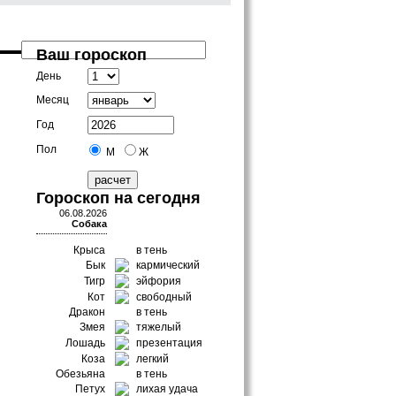
Ваш гороскоп
День
Месяц
Год
Пол
М
Ж
Гороскоп на сегодня
06.08.2026
Собака
Крыса
в тень
Бык
кармический
Тигр
эйфория
Кот
свободный
Дракон
в тень
Змея
тяжелый
Лошадь
презентация
Коза
легкий
Обезьяна
в тень
Петух
лихая удача