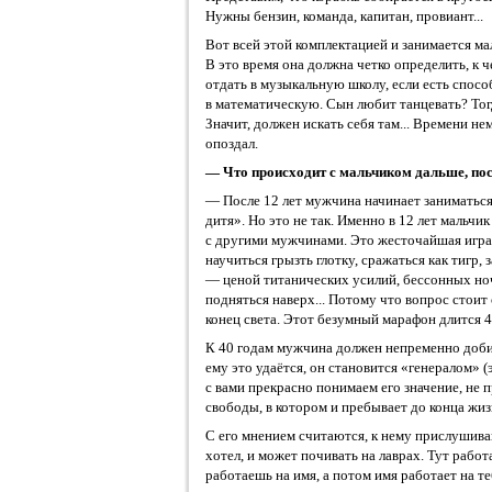
Нужны бензин, команда, капитан, провиант...
Вот всей этой комплектацией и занимается ма
В это время она должна четко определить, к 
отдать в музыкальную школу, если есть спос
в математическую. Сын любит танцевать? Тог
Значит, должен искать себя там... Времени нем
опоздал.
— Что происходит с мальчиком дальше, по
— После 12 лет мужчина начинает заниматьс
дитя». Но это не так. Именно в 12 лет мальчи
с другими мужчинами. Это жесточайшая игра
научиться грызть глотку, сражаться как тигр,
— ценой титанических усилий, бессонных но
подняться наверх... Потому что вопрос стоит 
конец света. Этот безумный марафон длится 4
К 40 годам мужчина должен непременно добит
ему это удаётся, он становится «генералом» 
с вами прекрасно понимаем его значение, не п
свободы, в котором и пребывает до конца жиз
С его мнением считаются, к нему прислушиваю
хотел, и может почивать на лаврах. Тут рабо
работаешь на имя, а потом имя работает на те