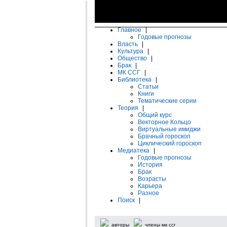
Главное
|
Годовые прогнозы
Власть
|
Культура
|
Общество
|
Брак
|
МК ССГ
|
Библиотека
|
Статьи
Книги
Тематические серии
Теория
|
Общий курс
Векторное Кольцо
Виртуальные имиджи
Брачный гороскоп
Циклический гороскоп
Медиатека
|
Годовые прогнозы
История
Брак
Возрасты
Карьера
Разное
Поиск
|
авторы
члены мк ссг