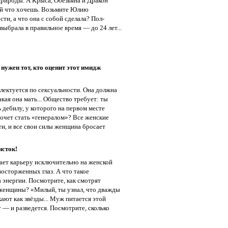
природы. А Крыса, Обезьяна и Дракон
уй что хочешь. Возьмите Юлию
ти, а что она с собой сделала? Пол-
ыбрала в правильное время — до 24 лет...
нужен тот, кто оценит этот имидж
лектуется по сексуальности. Она должна
какая она мать... Общество требует: ты
дебилу, у которого на первом месте
 хочет стать «генералом»? Все женские
и, и все свои силы женщина бросает
исток!
ает карьеру исключительно на женской
осторженных глаз. А что такое
 энергии. Посмотрите, как смотрят
 женщины? «Милый, ты узнал, что дважды
кают как звёзды... Муж питается этой
у — и разведется. Посмотрите, сколько