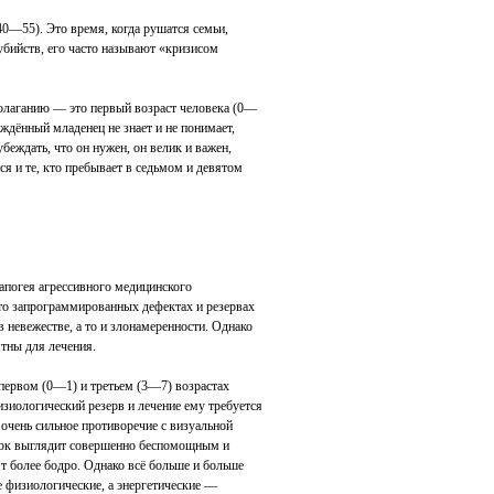
40—55). Это время, когда рушатся семьи,
убийств, его часто называют «кризисом
полаганию — это первый возраст человека (0—
ждённый младенец не знает и не понимает,
беждать, что он нужен, он велик и важен,
я и те, кто пребывает в седьмом и девятом
апогея агрессивного медицинского
-то запрограммированных дефектах и резервах
 невежестве, а то и злонамеренности. Однако
тны для лечения.
 первом (0—1) и третьем (3—7) возрастах
зиологический резерв и лечение ему требуется
очень сильное противоречие с визуальной
ёнок выглядит совершенно беспомощным и
 более бодро. Однако всё больше и больше
е физиологические, а энергетические —