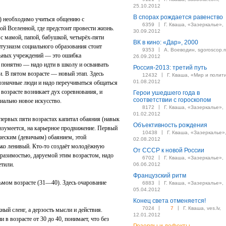
25.10.2012
В спорах рождается равенство
т) необходимо учиться общению с
|
6359
Г. Кваша, «Зазеркалье»,
ой Вселенной, где предстоит провести жизнь.
30.09.2012
 с мамой, папой, бабушкой, четырёх-пяти
ВК в кино: «Дар», 2000
нтузиазм социального образования стоит
|
9353
А. Воеводин, sgoroscop.r
льных учреждений — это ошибка
26.09.2012
 понятно — надо идти в школу и осваивать
Россия-2013: третий путь
. В пятом возрасте — новый этап. Здесь
|
12432
Г. Кваша, «Мир и полит
01.08.2012
означные люди и надо переучиваться общаться
возрасте возникает дух соревнования, и
Герои ушедшего года в
соответствии с гороскопом
иально новое искусство.
|
8172
Г. Кваша, «Зазеркалье»,
01.02.2012
 первых пяти возрастах капитал обаяния (навык
Объективность рождения
азумеется, на карьерное продвижение. Первый
|
10438
Г. Кваша, «Зазеркалье»
шеским (девичьим) обаянием, этой
02.08.2012
ько ленивый. Кто-то создаёт молодёжную
От СССР к новой России
тразимостью, даруемой этим возрастом, надо
|
6702
Г. Кваша, «Зазеркалье»,
етили.
06.06.2012
Французский ритм
мом возрасте (31—40). Здесь очарование
|
6883
Г. Кваша, «Зазеркалье»,
05.04.2012
Конец света отменяется!
|
|
7024
7
Г. Кваша, ves.lv,
ный сленг, а дерзость мысли и действия.
12.01.2012
 в возрасте от 30 до 40, понимает, что без