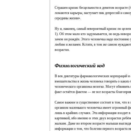
Страшен кризис бесцельности в девятом возрасте (
ломаются карьеры, наступает пик депрессий и само
середины жизни».
Ну и, наконец, самый невероятный кризис по целе
1). Об этом мало кто задумывается, но ведь новоро
зачем он рождён. Этого человечка надо постоянно у
любим и желанен. Кстати, в том же самом нуждаютс
возрастах.
Физиологический код
В век диктатуры фармакологических корпораций и 
вмешательства в жизнь человека говорить о каких
человеческого организма нелегко. Могут обвинить в
факт остаётся фактом — не все возрасты благоприя
Самое важное и существенное состоит в том, что в
организм маленького человечка имеет огромный фи
лишь в крайних случаях. Эта информация входит в 
картинкой, ибо именно в этих двух возрастах реб
жалким. Даже во втором возрасте малыши выглядят
информации о том, что болезни первого возраста н