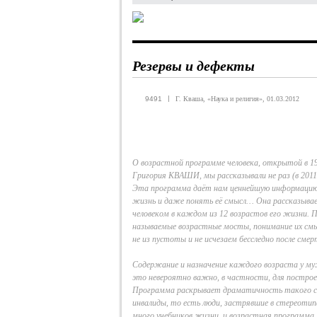
Резервы и дефекты
|
9491
Г. Кваша, «Наука и религия», 01.03.2012
О возрастной программе человека, открытой в 19
Григория КВАШИ, мы рассказывали не раз (в 2011 
Эта программа даёт нам ценнейшую информацию
жизнь и даже понять её смысл… Она рассказыва
человеком в каждом из 12 возрастов его жизни. П
называемые возрастные мосты, понимание их смы
не из пустоты и не исчезаем бесследно после см
Содержание и назначение каждого возраста у му
это невероятно важно, в частности, для постро
Программа раскрывает драматичность такого со
инвалиды, то есть люди, застрявшие в стереоти
много учебников жизни, и возрастная программа 