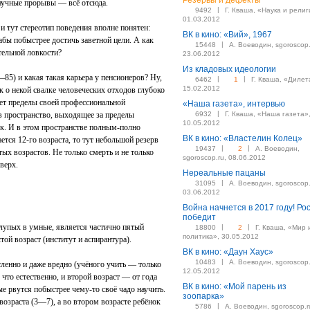
Резервы и дефекты
научные прорывы — всё отсюда.
|
9492
Г. Кваша, «Наука и религ
01.03.2012
и тут стереотип поведения вполне понятен:
ВК в кино: «Вий», 1967
дабы побыстрее достичь заветной цели. А как
|
15448
А. Воеводин, sgoroscop.
ятельной ловкости?
23.06.2012
Из кладовых идеологии
—85) и какая такая карьера у пенсионеров? Ну,
|
|
6462
1
Г. Кваша, «Дилет
15.02.2012
к о некой свалке человеческих отходов глубоко
ет пределы своей профессиональной
«Наша газета», интервью
|
в пространство, выходящее за пределы
6932
Г. Кваша, «Наша газета»
10.05.2012
к. И в этом пространстве полным-полно
ВК в кино: «Властелин Колец»
ется 12‑го возраста, то тут небольшой резерв
|
|
19437
2
А. Воеводин,
х возрастов. Не только смерть и не только
sgoroscop.ru, 08.06.2012
верх.
Нереальные пацаны
|
31095
А. Воеводин, sgoroscop.
03.06.2012
Война начнется в 2017 году! Ро
победит
лупых в умные, является частично пятый
|
|
18800
2
Г. Кваша, «Мир 
политика», 30.05.2012
той возраст (институт и аспирантура).
ВК в кино: «Даун Хаус»
|
10483
А. Воеводин, sgoroscop.
сленно и даже вредно (учёного учить — только
12.05.2012
что естественно, и второй возраст — от года
ВК в кино: «Мой парень из
ые рвутся побыстрее чему-то своё чадо научить.
зоопарка»
возраста (3—7), а во втором возрасте ребёнок
|
5786
А. Воеводин, sgoroscop.r