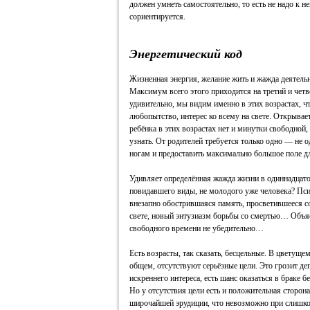
должен умнеть самостоятельно, то есть не надо к н
сориентируется.
Энергетический код
Жизненная энергия, желание жить и жажда деятель
Максимум всего этого приходится на третий и чет
удивительно, мы видим именно в этих возрастах, чт
любопытство, интерес ко всему на свете. Открывае
ребёнка в этих возрастах нет и минутки свободной, 
узнать. От родителей требуется только одно — не о
ногам и предоставить максимально большое поле д
Удивляет определённая жажда жизни в одиннадцато
повидавшего виды, не молодого уже человека? Псих
внезапно обострившаяся память, просветившееся со
свете, новый энтузиазм борьбы со смертью… Объяс
свободного времени не убедительно…
Есть возрасты, так сказать, бесцельные. В цветущем
общем, отсутствуют серьёзные цели. Это грозит деп
искреннего интереса, есть шанс оказаться в браке
Но у отсутствия цели есть и положительная сторон
широчайшей эрудиции, что невозможно при слишко