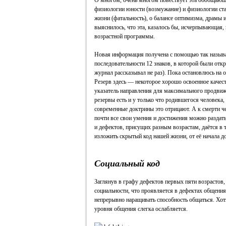
О многом, очень многом повествует эта обобщающа
физиологии юности (возмужание) и физиологии ста
жизни (фатальность), о балансе оптимизма, драмы
выяснилось, что эта, казалось бы, исчерпывающая
возрастной программы.
Новая информация получена с помощью так называ
последовательности 12 знаков, в которой были отк
журнал рассказывал не раз). Пока остановлюсь на 
Резерв здесь — некоторое хорошо освоенное качеств
указатель направления для максимального продвиже
резервы есть и у только что родившегося человека,
современные доктрины это отрицают. А к смерти ч
почти все свои умения и достижения можно раздат
и дефектов, присущих разным возрастам, даётся в
изложить скрытый код нашей жизни, от её начала д
Социальный код
Заглянув в графу дефектов первых пяти возрастов,
социальности, что проявляется в дефектах общения.
непрерывно наращивать способность общаться. Хот
уровня общения слегка ослабляется.