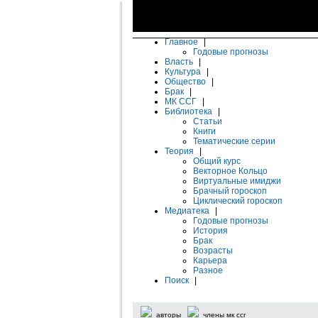
Главное
|
Годовые прогнозы
Власть
|
Культура
|
Общество
|
Брак
|
МК ССГ
|
Библиотека
|
Статьи
Книги
Тематические серии
Теория
|
Общий курс
Векторное Кольцо
Виртуальные имиджи
Брачный гороскоп
Циклический гороскоп
Медиатека
|
Годовые прогнозы
История
Брак
Возрасты
Карьера
Разное
Поиск
|
авторы
члены мк ссг