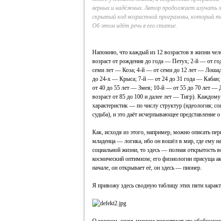
верных и надёжных. Автор продолжает изучать 
скрытый код возрастной программы, который та
Об этом идёт речь в его статье.
Напомню, что каждый из 12 возрастов в жизни чело
возраст от рождения до года — Петух; 2‑й — от год
семи лет — Коза; 4‑й — от семи до 12 лет — Лошад
до 24‑х — Крыса; 7‑й — от 24 до 31 года — Кабан;
от 40 до 55 лет — Змея; 10‑й — от 55 до 70 лет — 
возраст от 85 до 100 и далее лет — Тигр). Каждому
характеристик — по числу структур (идеология; со
судьба), и это даёт исчерпывающее представление о
Как, исходя из этого, например, можно описать пер
младенца — логика, ибо он вошёл в мир, где ему на
социальной жизни, то здесь — полная открытость в
космический оптимизм; его физиологии присуща акт
начале, он открывает её, он здесь — пионер.
Я привожу здесь сводную таблицу этих пяти характ