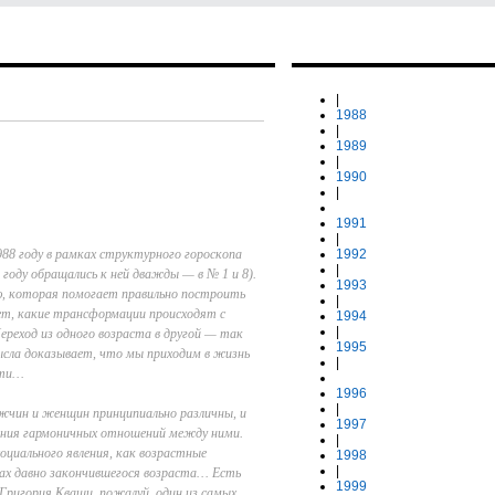
|
1988
|
1989
|
1990
|
1991
|
88 году в рамках структурного гороскопа
1992
|
году обращались к ней дважды — в № 1 и 8).
1993
, которая помогает правильно построить
|
ет, какие трансформации происходят с
1994
|
ереход из одного возраста в другой — так
1995
сла доказывает, что мы приходим в жизнь
|
ерти…
1996
|
жчин и женщин принципиально различны, и
1997
ения гармоничных отношений между ними.
|
циального явления, как возрастные
1998
|
пах давно закончившегося возраста… Есть
1999
Григория Кваши, пожалуй, один из самых