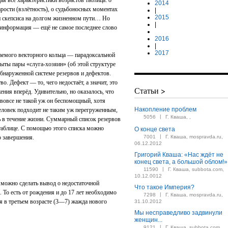
я все характеристики возрастов таблица: о
2014
рости (взлётность), о судьбоносных моментах
|
2015
 и скепсиса на долгом жизненном пути… Но
|
, информация — ещё не самое последнее слово
2016
|
2017
емого векторного кольца — парадоксальной
рыты пары «слуга-хозяин» (об этой структуре
обнаруженной системе резервов и дефектов.
о. Дефект — то, чего недостаёт, а значит, это
Статьи >
ния вперёд. Удивительно, но оказалось, что
 вовсе не такой уж он беспомощный, хотя
Накопление проблем
еловек подходит не таким уж перегруженным,
|
5056
Г. Кваша, ,
ь в течение жизни. Суммарный список резервов
 таблице. С помощью этого списка можно
О конце света
|
о завершения.
7001
Г. Кваша, mospravda.ru,
06.12.2012
Григорий Кваша: «Нас ждёт не
конец света, а большой облом!»
|
11590
Г. Кваша, subbota.com,
10.12.0012
 можно сделать вывод о недостаточной
Что такое Империя?
 То есть от рождения и до 17 лет необходимо
|
7298
Г. Кваша, mospravda.ru,
я в третьем возрасте (3—7) жажда нового
31.10.2012
Мы несправедливо задвинули
женщин...
|
9121
Г. Кваша, subbota.com,