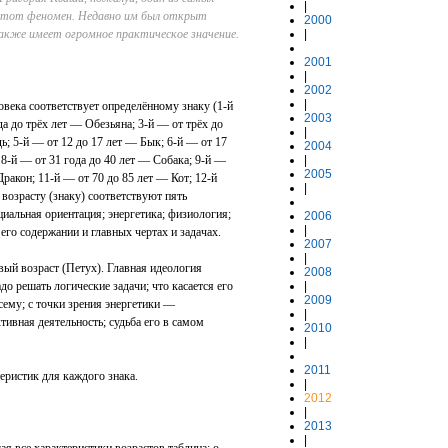
|
этот феномен. Недавно им был открыт
2000
кже имеет огромное практическое значение.
|
2001
|
2002
|
века соответствует определённому знаку (1‑й
2003
а до трёх лет — Обезьяна; 3‑й — от трёх до
|
ь; 5‑й — от 12 до 17 лет — Бык; 6‑й — от 17
2004
 8‑й — от 31 года до 40 лет — Собака; 9‑й —
|
2005
Дракон; 11‑й — от 70 до 85 лет — Кот; 12‑й
|
 возрасту (знаку) соответствуют пять
циальная ориентация; энергетика; физиология;
2006
|
 его содержании и главных чертах и задачах.
2007
|
вый возраст (Петух). Главная идеология
2008
до решать логические задачи; что касается его
|
2009
сему; с точки зрения энергетики —
|
ивная деятельность; судьба его в самом
2010
|
2011
еристик для каждого знака.
|
2012
|
2013
|