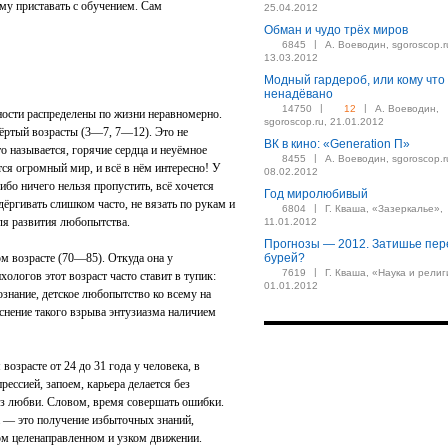
ему приставать с обучением. Сам
25.04.2012
Обман и чудо трёх миров
|
6845
А. Воеводин, sgoroscop.r
13.03.2012
Модный гардероб, или кому что
ненадёвано
|
|
14750
12
А. Воеводин,
ности распределены по жизни неравномерно.
sgoroscop.ru, 21.01.2012
вёртый возрасты (3—7, 7—12). Это не
ВК в кино: «Generation П»
о называется, горячие сердца и неуёмное
|
8455
А. Воеводин, sgoroscop.r
тся огромный мир, и всё в нём интересно! У
08.02.2012
ибо ничего нельзя пропустить, всё хочется
Год миролюбивый
дёргивать слишком часто, не вязать по рукам и
|
6804
Г. Кваша, «Зазеркалье»,
ля развития любопытства.
11.01.2012
Прогнозы — 2012. Затишье пер
м возрасте (70—85). Откуда она у
бурей?
|
7619
Г. Кваша, «Наука и религ
ологов этот возраст часто ставит в тупик:
01.01.2012
знание, детское любопытство ко всему на
нение такого взрыва энтузиазма наличием
 возрасте от 24 до 31 года у человека, в
рессией, запоем, карьера делается без
 без любви. Словом, время совершать ошибки.
а — это получение избыточных знаний,
м целенаправленном и узком движении.