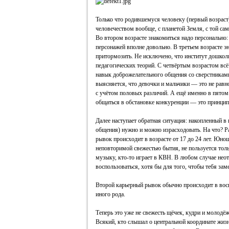
Только что родившемуся человеку (первый возрас
человечеством вообще, с планетой Земля, с той сам
Во втором возрасте знакомиться надо персонально:
персонажей вполне довольно. В третьем возрасте э
притормозить. Не исключено, что институт дошко
педагогических теорий. С четвёртым возрастом всё
навык доброжелательного общения со сверстниками
выясняется, что девочки и мальчики — это не равн
с учётом половых различий. А ещё именно в пятом 
общаться в обстановке конкуренции — это принцип
Далее наступает обратная ситуация: накопленный в
общения) нужно и можно израсходовать. На что? Р
рывок происходит в возрасте от 17 до 24 лет. Юно
неповторимой свежестью бытия, не пользуется тол
музыку, кто-то играет в КВН. В любом случае нео
воспользоваться, хотя бы для того, чтобы тебя зам
Второй карьерный рывок обычно происходит в вось
иного рода.
Теперь это уже не свежесть щёчек, кудри и молодёж
Всякий, кто слышал о центральной координате жизни