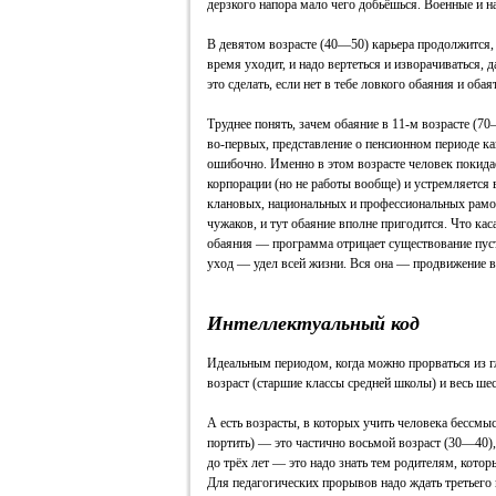
дерзкого напора мало чего добьёшься. Военные и 
В девятом возрасте (40—50) карьера продолжится, 
время уходит, и надо вертеться и изворачиваться, 
это сделать, если нет в тебе ловкого обаяния и оба
Труднее понять, зачем обаяние в 11‑м возрасте (70
во‑первых, представление о пенсионном периоде ка
ошибочно. Именно в этом возрасте человек покида
корпорации (но не работы вообще) и устремляется 
клановых, национальных и профессиональных рамо
чужаков, и тут обаяние вполне пригодится. Что каса
обаяния — программа отрицает существование пусты
уход — удел всей жизни. Вся она — продвижение в
Интеллектуальный код
Идеальным периодом, когда можно прорваться из г
возраст (старшие классы средней школы) и весь шес
А есть возрасты, в которых учить человека бессмы
портить) — это частично восьмой возраст (30—40), 
до трёх лет — это надо знать тем родителям, котор
Для педагогических прорывов надо ждать третьего 