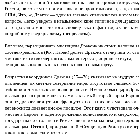
любовь в итальянской трактовке не так излишне романтизируема,
России, но совсем не примитивна и не проштампована, как, скаж
США, Что, ж, Дракон — один из главных специалистов в этом м
вопросе. Легко увидеть в итальянском кино типичное для Дракон
от откровенно мистического, сновидческого фантазирования к м
подробному сверхреализму (неореализм).
Впрочем, переоценивать мистицизм Дракона не стоит, наличие 
соседей-реалистов (Кот, Кабан) делает Дракона оттянутым от ст
мистики в стихию меркантильных интересов, хорошего вкуса,
эмоциональных вспышек и тяги к покою и комфорту.
Возрастная координата Дракона (55—70) указывает на мудрую с
итальянцев, их светлое созерцание мира, отсутствие слишком б
амбиций и комплексов неполноценности. Именно благодаря Дра
итальянцы воспринимаются нами как самый старый народ Европ
они не древнее немцев или французов, но на них автоматически
переносится древнеримское прошлое. Этот казус чувствовали оч
многие в Европе, и идея возрождения воинственного и сверхмо
государства со столицей в Риме чаще приходила немцам (герман
итальянцам.
Отгон I
, придумавший «Священную Римскую импер
как-никак германским королем.