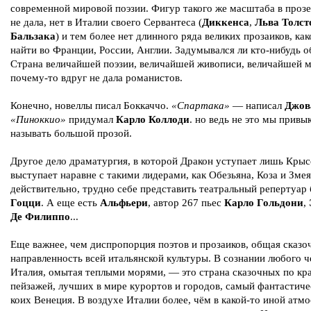
современной мировой поэзии. Фигур такого же масштаба в проз
не дала, нет в Италии своего Сервантеса (
Диккенса
,
Льва Толст
Бальзака
) и тем более нет длинного ряда великих прозаиков, как
найти во Франции, России, Англии. Задумывался ли кто-нибудь о
Страна величайшей поэзии, величайшей живописи, величайшей 
почему-то вдруг не дала романистов.
Конечно, новеллы писал Боккаччо.
«Спартака»
— написал
Джов
«Пиноккио»
придумал
Карло Коллоди
. но ведь не это мы привы
называть большой прозой.
Другое дело драматургия, в которой Дракон уступает лишь Крыс
выступает наравне с такими лидерами, как Обезьяна, Коза и Змея
действительно, трудно себе представить театральный репертуар
Гоцци
. А еще есть
Альфьери
, автор 267 пьес
Карло Гольдони
,
Де Филиппо
...
Еще важнее, чем диспропорция поэтов и прозаиков, общая сказо
направленность всей итальянской культуры. В сознании любого ч
Италия, омытая теплыми морями, — это страна сказочных по кр
пейзажей, лучших в мире курортов и городов, самый фантастиче
коих Венеция. В воздухе Италии более, чём в какой-то иной атм