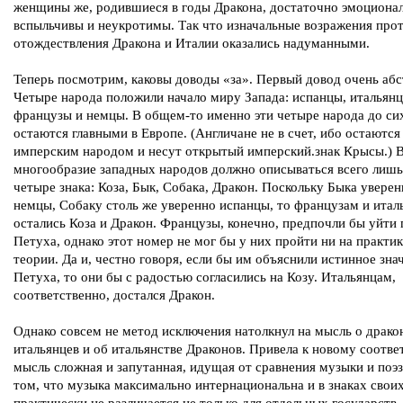
женщины же, родившиеся в годы Дракона, достаточно эмоциона
вспыльчивы и неукротимы. Так что изначальные возражения про
отождествления Дракона и Италии оказались надуманными.
Теперь посмотрим, каковы доводы «за». Первый довод очень абс
Четыре народа положили начало миру Запада: испанцы, итальянц
французы и немцы. В общем-то именно эти четыре народа до си
остаются главными в Европе. (Англичане не в счет, ибо остаются
имперским народом и несут открытый имперский.знак Крысы.) 
многообразие западных народов должно описываться всего лишь
четыре знака: Коза, Бык, Собака, Дракон. Поскольку Быка уверен
немцы, Собаку столь же уверенно испанцы, то французам и итал
остались Коза и Дракон. Французы, конечно, предпочли бы уйти 
Петуха, однако этот номер не мог бы у них пройти ни на практик
теории. Да и, честно говоря, если бы им объяснили истинное зна
Петуха, то они бы с радостью согласились на Козу. Итальянцам,
соответственно, достался Дракон.
Однако совсем не метод исключения натолкнул на мысль о драко
итальянцев и об итальянстве Драконов. Привела к новому соотв
мысль сложная и запутанная, идущая от сравнения музыки и поэз
том, что музыка максимально интернациональна и в знаках свои