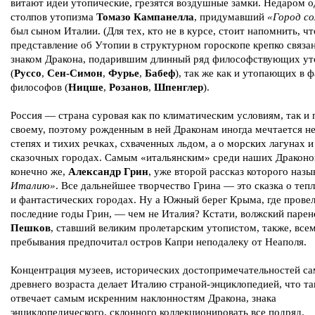
витают идеи утопические, грезятся воздушные замки. Недаром о
столпов утопизма
Томазо Кампанелла
, придумавший
«Город со
был сыном Италии. (Для тех, кто не в курсе, стоит напомнить, чт
представление об Утопии в структурном гороскопе крепко связа
знаком Дракона, подарившим длинный ряд философствующих ут
(
Руссо
,
Сен-Симон
,
Фурье
,
Бабеф
), так же как и утопающих в 
философов (
Ницше
,
Розанов
,
Шпенглер
).
Россия — страна суровая как по климатическим условиям, так и 
своему, поэтому рожденным в ней Драконам иногда мечтается не
степях и тихих речках, схваченных льдом, а о морских лагунах и
сказочных городах. Самым «итальянским» среди наших Драконо
конечно же,
Александр Грин
, уже второй рассказ которого наз
Италию»
. Все дальнейшее творчество Грина — это сказка о теп
и фантастических городах. Ну а Южный берег Крыма, где провел
последние годы Грин, — чем не Италия? Кстати, волжский паре
Пешков
, ставший великим пролетарским утопистом, также, все
пребывания предпочитал остров Капри неподалеку от Неаполя.
Концентрация музеев, исторических достопримечательностей са
древнего возраста делает Италию страной-энциклопедией, что т
отвечает самым искренним наклонностям Дракона, знака
энциклопедического, склонного коллекционировать все подряд.