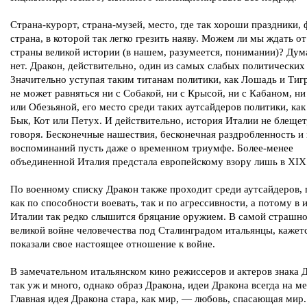
Страна-курорт, страна-музей, место, где так хороши праздники, 
страна, в которой так легко грезить наяву. Можем ли мы ждать от
страны великой истории (в нашем, разумеется, понимании)? Дум
нет. Дракон, действительно, один из самых слабых политических 
Значительно уступая таким титанам политики, как Лошадь и Тиг
не может равняться ни с Собакой, ни с Крысой, ни с Кабаном, ни
или Обезьяной, его место среди таких аутсайдеров политики, как
Бык, Кот или Петух. И действительно, история Италии не блещет
говоря. Бесконечные нашествия, бесконечная раздробленность и
воспоминаний пусть даже о временном триумфе. Более-менее
объединенной Италия предстала европейскому взору лишь в XIX 
По военному списку Дракон также проходит среди аутсайдеров,
как по способности воевать, так и по агрессивности, а потому в 
Италии так редко слышится бряцание оружием. В самой страшно
великой войне человечества под Сталинградом итальянцы, кажетс
показали свое настоящее отношение к войне.
В замечательном итальянском кино режиссеров и актеров знака 
так уж и много, однако образ Дракона, идеи Дракона всегда на ме
Главная идея Дракона стара, как мир, — любовь, спасающая мир