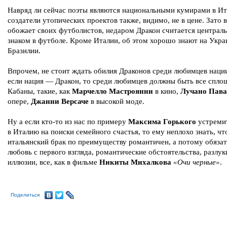
Навряд ли сейчас поэты являются национальными кумирами в Ит
создатели утопических проектов также, видимо, не в цене. Зато 
обожает своих футболистов, недаром Дракон считается централ
знаком в футболе. Кроме Италии, об этом хорошо знают на Укра
Бразилии.
Впрочем, не стоит ждать обилия Драконов среди любимцев нации
если нация — Дракон, то среди любимцев должны быть все спло
Кабаны, такие, как
Марчелло Мастроянни
в кино,
Лучано Пава
опере,
Джанни Версаче
в высокой моде.
Ну а если кто-то из нас по примеру
Максима Горького
устремит
в Италию на поиски семейного счастья, то ему неплохо знать, чт
итальянский брак по преимуществу романтичен, а потому обязат
любовь с первого взгляда, романтические обстоятельства, разлук
иллюзии, все, как в фильме
Никиты Михалкова
«Очи черные»
.
Поделиться