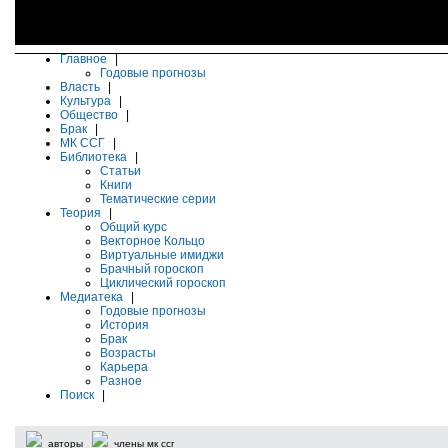
Главное
|
Годовые прогнозы
Власть
|
Культура
|
Общество
|
Брак
|
МК ССГ
|
Библиотека
|
Статьи
Книги
Тематические серии
Теория
|
Общий курс
Векторное Кольцо
Виртуальные имиджи
Брачный гороскоп
Циклический гороскоп
Медиатека
|
Годовые прогнозы
История
Брак
Возрасты
Карьера
Разное
Поиск
|
авторы
члены мк ссг