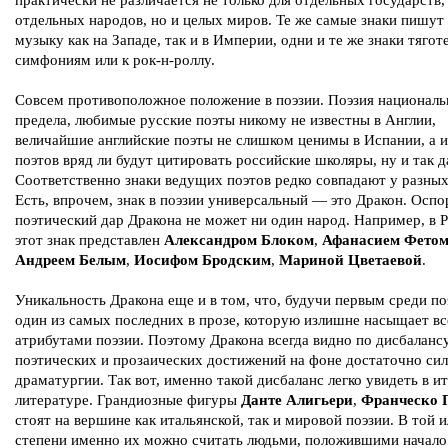
практически не различается не только для отдельных государств,
отдельных народов, но и целых миров. Те же самые знаки пишу
музыку как на Западе, так и в Империи, одни и те же знаки тягот
симфониям или к рок-н-роллу.
Совсем противоположное положение в поэзии. Поэзия националь
предела, любимые русские поэты никому не известны в Англии,
величайшие английские поэты не слишком ценимы в Испании, а 
поэтов вряд ли будут цитировать российские школяры, ну и так д
Соответственно знаки ведущих поэтов редко совпадают у разных
Есть, впрочем, знак в поэзии универсальный — это Дракон. Оспо
поэтический дар Дракона не может ни один народ. Например, в 
этот знак представлен
Александром Блоком
,
Афанасием Фето
Андреем Белым
,
Иосифом Бродским
,
Мариной Цветаевой
.
Уникальность Дракона еще и в том, что, будучи первым среди по
один из самых последних в прозе, которую излишне насыщает вс
атрибутами поэзии. Поэтому Дракона всегда видно по дисбаланс
поэтических и прозаических достижений на фоне достаточно си
драматургии. Так вот, именно такой дисбаланс легко увидеть в и
литературе. Грандиозные фигуры
Данте Алигьери
,
Франческо 
стоят на вершине как итальянской, так и мировой поэзии. В той 
степени именно их можно считать людьми, положившими начало