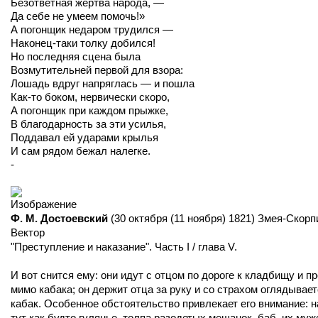
Безответная жертва народа, —
Да себе не умеем помочь!»
А погонщик недаром трудился —
Наконец-таки толку добился!
Но последняя сцена была
Возмутительней первой для взора:
Лошадь вдруг напряглась — и пошла
Как-то боком, нервически скоро,
А погонщик при каждом прыжке,
В благодарность за эти усилья,
Поддавал ей ударами крылья
И сам рядом бежал налегке.
-
Ф. М. Достоевский
(30 октября (11 ноября) 1821) Змея-Скорп
Вектор
"Преступление и наказание". Часть I / глава V.
И вот снится ему: они идут с отцом по дороге к кладбищу и п
мимо кабака; он держит отца за руку и со страхом оглядывает
кабак. Особенное обстоятельство привлекает его внимание: н
тут как будто гулянье, толпа разодетых мещанок, баб, их муж