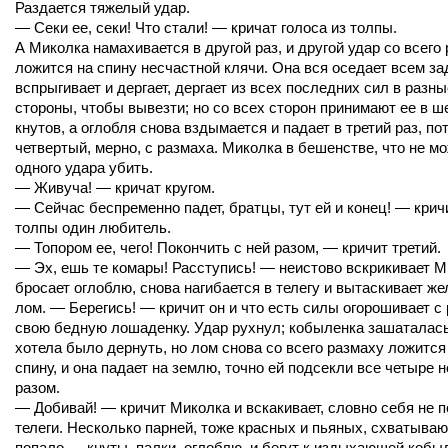
Раздается тяжелый удар.
— Секи ее, секи! Что стали! — кричат голоса из толпы.
А Миколка намахивается в другой раз, и другой удар со всего
ложится на спину несчастной клячи. Она вся оседает всем за
вспрыгивает и дергает, дергает из всех последних сил в разны
стороны, чтобы вывезти; но со всех сторон принимают ее в ш
кнутов, а оглобля снова вздымается и падает в третий раз, по
четвертый, мерно, с размаха. Миколка в бешенстве, что не мо
одного удара убить.
— Живуча! — кричат кругом.
— Сейчас беспременно падет, братцы, тут ей и конец! — крич
толпы один любитель.
— Топором ее, чего! Покончить с ней разом, — кричит третий.
— Эх, ешь те комары! Расступись! — неистово вскрикивает М
бросает оглоблю, снова нагибается в телегу и вытаскивает ж
лом. — Берегись! — кричит он и что есть силы огорошивает с
свою бедную лошаденку. Удар рухнул; кобыленка зашаталась
хотела было дернуть, но лом снова со всего размаху ложится
спину, и она падает на землю, точно ей подсекли все четыре н
разом.
— Добивай! — кричит Миколка и вскакивает, словно себя не п
телеги. Несколько парней, тоже красных и пьяных, схватываю
попало — кнуты, палки, оглоблю, и бегут к издыхающей кобы