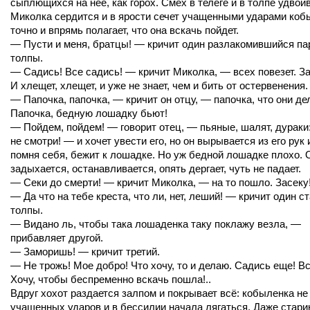
сыплющихся на нее, как горох. Смех в телеге и в толпе удвоив
Миколка сердится и в ярости сечет учащенными ударами коб
точно и впрямь полагает, что она вскачь пойдет.
— Пусти и меня, братцы! — кричит один разлакомившийся па
толпы.
— Садись! Все садись! — кричит Миколка, — всех повезет. З
И хлещет, хлещет, и уже не знает, чем и бить от остервенения.
— Папочка, папочка, — кричит он отцу, — папочка, что они д
Папочка, бедную лошадку бьют!
— Пойдем, пойдем! — говорит отец, — пьяные, шалят, дураки
не смотри! — и хочет увести его, но он вырывается из его рук 
помня себя, бежит к лошадке. Но уж бедной лошадке плохо. 
задыхается, останавливается, опять дергает, чуть не падает.
— Секи до смерти! — кричит Миколка, — на то пошло. Засеку
— Да что на тебе креста, что ли, нет, леший! — кричит один ст
толпы.
— Видано ль, чтобы така лошаденка таку поклажу везла, —
прибавляет другой.
— Заморишь! — кричит третий.
— Не трожь! Мое добро! Что хочу, то и делаю. Садись еще! Вс
Хочу, чтобы беспременно вскачь пошла!..
Вдруг хохот раздается залпом и покрывает всё: кобыленка н
учащенных ударов и в бессилии начала лягаться. Даже стари