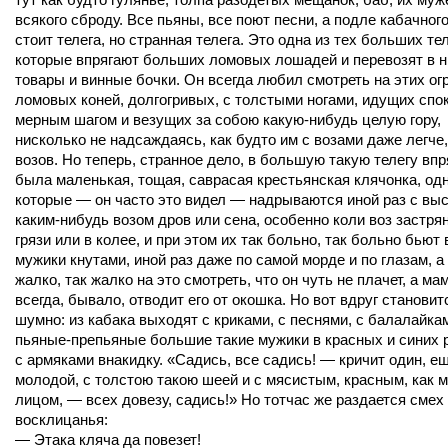
всякого сброду. Все пьяны, все поют песни, а подле кабачног
стоит телега, но странная телега. Это одна из тех больших тел
которые впрягают больших ломовых лошадей и перевозят в н
товары и винные бочки. Он всегда любил смотреть на этих о
ломовых коней, долгогривых, с толстыми ногами, идущих спо
мерным шагом и везущих за собою какую-нибудь целую гору,
нисколько не надсаждаясь, как будто им с возами даже легче,
возов. Но теперь, странное дело, в большую такую телегу вп
была маленькая, тощая, саврасая крестьянская клячонка, одн
которые — он часто это видел — надрываются иной раз с вы
каким-нибудь возом дров или сена, особенно коли воз застрян
грязи или в колее, и при этом их так больно, так больно бьют 
мужики кнутами, иной раз даже по самой морде и по глазам, а
жалко, так жалко на это смотреть, что он чуть не плачет, а м
всегда, бывало, отводит его от окошка. Но вот вдруг становит
шумно: из кабака выходят с криками, с песнями, с балалайка
пьяные-препьяные большие такие мужики в красных и синих 
с армяками внакидку. «Садись, все садись! — кричит один, е
молодой, с толстою такою шеей и с мясистым, красным, как м
лицом, — всех довезу, садись!» Но тотчас же раздается смех
восклицанья:
— Этака кляча да повезет!