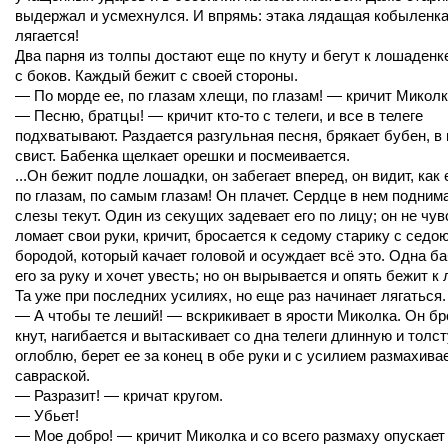
выдержал и усмехнулся. И впрямь: этака лядащая кобыленка
лягается!
Два парня из толпы достают еще по кнуту и бегут к лошаденк
с боков. Каждый бежит с своей стороны.
— По морде ее, по глазам хлещи, по глазам! — кричит Миколк
— Песню, братцы! — кричит кто-то с телеги, и все в телеге
подхватывают. Раздается разгульная песня, брякает бубен, в
свист. Бабенка щелкает орешки и посмеивается.
...Он бежит подле лошадки, он забегает вперед, он видит, как 
по глазам, по самым глазам! Он плачет. Сердце в нем подним
слезы текут. Один из секущих задевает его по лицу; он не чув
ломает свои руки, кричит, бросается к седому старику с седо
бородой, который качает головой и осуждает всё это. Одна б
его за руку и хочет увесть; но он вырывается и опять бежит к
Та уже при последних усилиях, но еще раз начинает лягаться.
— А чтобы те леший! — вскрикивает в ярости Миколка. Он бр
кнут, нагибается и вытаскивает со дна телеги длинную и толс
оглоблю, берет ее за конец в обе руки и с усилием размахива
савраской.
— Разразит! — кричат кругом.
— Убьет!
— Мое добро! — кричит Миколка и со всего размаху опускает