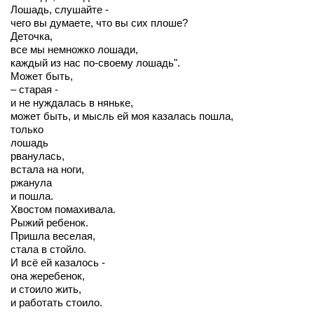
Лошадь, слушайте -
чего вы думаете, что вы сих плоше?
Деточка,
все мы немножко лошади,
каждый из нас по-своему лошадь".
Может быть,
– старая -
и не нуждалась в няньке,
может быть, и мысль ей моя казалась пошла,
только
лошадь
рванулась,
встала на ноги,
ржанула
и пошла.
Хвостом помахивала.
Рыжий ребенок.
Пришла веселая,
стала в стойло.
И всё ей казалось -
она жеребенок,
и стоило жить,
и работать стоило.