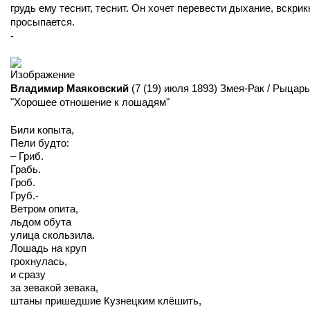
грудь ему теснит, теснит. Он хочет перевести дыхание, вскрик
просыпается.
-
Владимир Маяковский
(7 (19) июля 1893) Змея-Рак / Рыцарь
"Хорошее отношение к лошадям"
Били копыта,
Пели будто:
– Гриб.
Грабь.
Гроб.
Груб.-
Ветром опита,
льдом обута
улица скользила.
Лошадь на круп
грохнулась,
и сразу
за зевакой зевака,
штаны пришедшие Кузнецким клёшить,