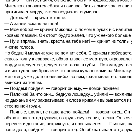
Миколка становится сбоку и начинает бить ломом зря по спин
протягивает морду, тяжело вздыхает и умирает.
— Доконал! — кричат в толпе.
— А зачем вскачь не шла!
— Мое добро! — кричит Миколка, с ломом в руках и с налиты
кровью глазами. Он стоит будто жалея, что уж некого больше 
— Ну и впрямь, знать, креста на тебе нет! — кричат из толпы
многие голоса.
Но бедный мальчик уже не помнит себя. С криком пробиваетс
сквозь толпу к савраске, обхватывает ее мертвую, окровавл
морду и целует ее, целует ее в глаза, в губы... Потом вдруг в
и в исступлении бросается с своими кулачонками на Миколку.
миг отец, уже долго гонявшийся за ним, схватывает его након
выносит из толпы.
— Пойдем! пойдем! — говорит он ему, — домой пойдем!
— Папочка! За что они... бедную лошадку... убили! — всхлипы
но дыханье ему захватывает, и слова криками вырываются из
стесненной груди.
— Пьяные, шалят, не наше дело, пойдем! — говорит отец. Он
обхватывает отца руками, но грудь ему теснит, теснит. Он хоч
перевести дыхание, вскрикнуть, и просыпается. — Пьяные, ша
наше дело, пойдем! — говорит отец. Он обхватывает отца рук