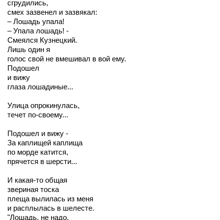
сгрудились,
смех зазвенел и зазвякал:
– Лошадь упала!
– Упала лошадь! -
Смеялся Кузнецкий.
Лишь один я
голос свой не вмешивал в вой ему.
Подошел
и вижу
глаза лошадиные...
Улица опрокинулась,
течет по-своему...
Подошел и вижу -
За каплищей каплища
по морде катится,
прячется в шерсти...
И какая-то общая
звериная тоска
плеща вылилась из меня
и расплылась в шелесте.
"Лошадь, не надо.