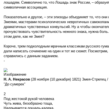
лошадям. Символично то, что Лошадь знак России, – образуе
символичная ассоциация.
Показательно и другое, – эти эпизоды объединяет то, что они
Змеями, мастерами психологических невротичных самокопани
драматичных чувственных конвульсий. Ну а чтобы окончател
прочувствовать чувствительность нежного знака, нужна боль.
этом деле, как не Змея?
Короче, трем подколодным мрачным классикам русского гум
дали написать сочинение на один и тот же сюжет. Посмотрим, 
справились с данным заданием.
-
Н. А. Некрасов
(28 ноября (10 декабря) 1821) Змея-Стрелец /
"До сумерек"
2
Под жестокой рукой человека
Чуть жива, безобразно тоща,
Надрывается лошадь-калека,