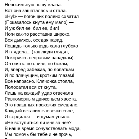
Непосильную ношу влача.
Вот она зашаталась и стала.
«Ну!» — погонщик полено схватил
(Показалось кнута ему мало) —
И уж бил ее, бил ее, бил!
Ноги как-то расставив широко,
Вся дымясь, оседая назад,
Лошадь только вздыхала глубоко
И глядела... (так люди глядят,
Покоряясь неправым нападкам).
Он опять: по спине, по бокам,
И, вперед забежав, по лопаткам
И по плачущим, кротким глазам!
Всё напрасно. Клячонка стояла,
Полосатая вся от кнута,
Лишь на каждый удар отвечала
Равномерным движеньем хвоста.
Это праздных прохожих смешило,
Каждый вставил словечко свое,
Я сердился — и думал уныло:
«Не вступиться ли мне за нее?
В наше время сочувствовать мода,
Мы помочь бы тебе и не прочь,