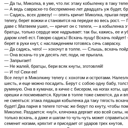
— Да ты, Миколка, в уме, что ли: этаку кобыленку в таку телег
— А ведь савраске-то беспременно лет двадцать уж будет, б
— Садись, всех довезу! — опять кричит Миколка, прыгая пер
телегу, берет вожжи и становится на передке во весь рост. — 
даве с Матвеем ушел, — кричит он с телеги, — а кобыленка э
братцы, только сердце мое надрывает: так бы, кажись, ее и у
даром хлеб ест. Говорю садись! Вскачь пущу! Вскачь пойдет!
берет в руки кнут, с наслаждением готовясь сечь савраску.
— Да садись, чего! — хохочут в толпе. — Слышь, вскачь пойд
— Она вскачь-то уж десять лет, поди, не прыгала.
— Запрыгает!
— Не жалей, братцы, бери всяк кнуты, зготовляй!
— И то! Секи ее!
Все лезут в Миколкину телегу с хохотом и остротами. Налезл
шесть, и еще можно посадить. Берут с собою одну бабу, толс
румяную. Она в кумачах, в кичке с бисером, на ногах коты, щ
орешки и посмеивается. Кругом в толпе тоже смеются, да и вп
не смеяться: этака лядащая кобыленка да таку тягость вскач
будет! Два парня в телеге тотчас же берут по кнуту, чтобы по
Миколке. Раздается: «ну!», клячонка дергает изо всей силы, н
только вскачь, а даже и шагом-то чуть-чуть может справиться
семенит ногами, кряхтит и приседает от ударов трех кнутов,