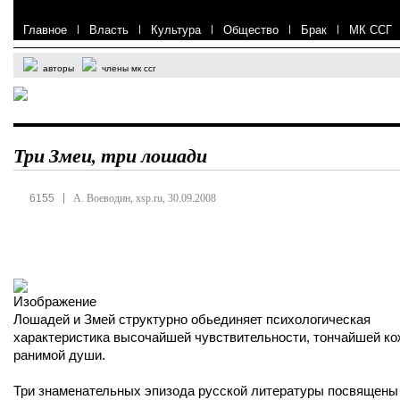
Главное
|
Власть
|
Культура
|
Общество
|
Брак
|
МК ССГ
авторы
члены мк ссг
Три Змеи, три лошади
|
6155
А. Воеводин, xsp.ru, 30.09.2008
Лошадей и Змей структурно обьединяет психологическая
характеристика высочайшей чувствительности, тончайшей ко
ранимой души.
Три знаменательных эпизода русской литературы посвящены