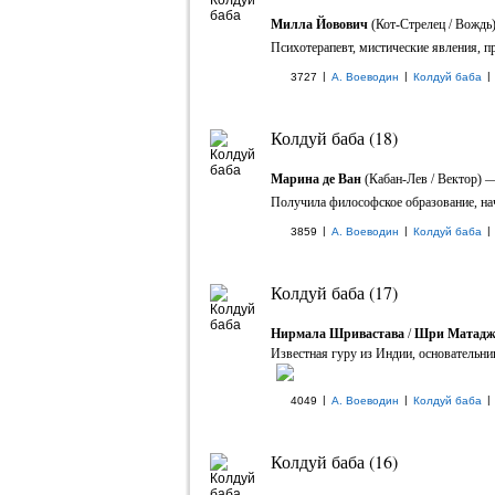
Милла Йовович
(Кот-Стрелец / Вождь
Психотерапевт, мистические явления, пр
|
|
|
3727
А. Воеводин
Колдуй баба
Колдуй баба (18)
Марина де Ван
(Кабан-Лев / Вектор) —
Получила философское образование, нач
|
|
|
3859
А. Воеводин
Колдуй баба
Колдуй баба (17)
Нирмала Шривастава
/
Шри Матад
Известная гуру из Индии, основательни
|
|
|
4049
А. Воеводин
Колдуй баба
Колдуй баба (16)