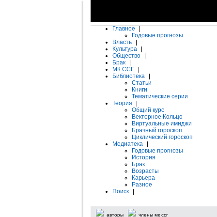
Главное
|
Годовые прогнозы
Власть
|
Культура
|
Общество
|
Брак
|
МК ССГ
|
Библиотека
|
Статьи
Книги
Тематические серии
Теория
|
Общий курс
Векторное Кольцо
Виртуальные имиджи
Брачный гороскоп
Циклический гороскоп
Медиатека
|
Годовые прогнозы
История
Брак
Возрасты
Карьера
Разное
Поиск
|
авторы
члены мк ссг