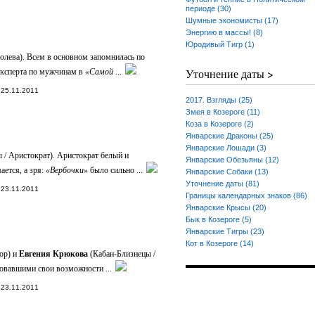
периоде (30)
Шумные экономисты (17)
Энергию в массы! (8)
Юродивый Тигр (1)
олева). Всем в основном запомнилась по
Уточнение даты >
 эксперта по мужчинам в
«Самой
...
25.11.2011
2017. Взгляды (25)
Змея в Козероге (11)
Коза в Козероге (2)
Январские Драконы (25)
Январские Лошади (3)
 / Аристократ). Аристократ белый и
Январские Обезьяны (12)
ается, а зря:
«Вербочки»
было сильно ...
Январские Собаки (13)
Уточнение даты (81)
23.11.2011
Границы календарных знаков (86)
Январские Крысы (20)
Бык в Козероге (5)
Январские Тигры (23)
Кот в Козероге (14)
ор) и
Евгения Крюкова
(Кабан-Близнецы /
зовавшими свои возможности ...
23.11.2011