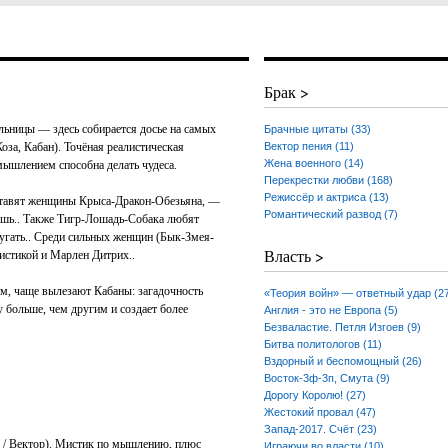
Брак >
льницы — здесь собирается досье на самых
Брачные цитаты (33)
за, Кабан). Точёная реалистическая
Вектор пения (11)
Жена военного (14)
мышлением способна делать чудеса.
Перекрестки любви (168)
Режиссёр и актриса (13)
тавят женщины Крыса-Дракон-Обезьяна, —
Романтический развод (7)
ешь.. Также Тигр-Лошадь-Собака любят
пугать.. Среди сильных женщин (Бык-Змея-
Власть >
мистикой и Марлен Дитрих..
м, чаще вылезают Кабаны: загадочность
«Теория войн» — ответный удар (2
у больше, чем другим и создает более
Англия - это не Европа (5)
Безваластие. Петля Изгоев (9)
Битва политологов (11)
Вздорный и беспомощный (26)
Восток-3ф-3п, Смута (9)
Дорогу Королю! (27)
Жестокий провал (47)
Запад-2017. Счёт (23)
 / Вектор). Мистик по мышлению, плюс
Играючи во власти (10)