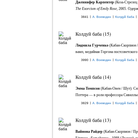
Дженнифер Карпентер
(Коза-Стрелец
The Exorcism of Emily Rose
, 2005. Одер
|
|
|
3841
А. Воеводин
Колдуй баба
Колдуй баба (15)
Людмила Гурченко
(Кабан-Скорпион /
вамп, медийная Горгона постсоветского п
|
|
|
3990
А. Воеводин
Колдуй баба
Колдуй баба (14)
Эмма Томпсон
(Кабан-Овен / Шут). Сн
Поттера — в роли профессора Сивиллы 
|
|
|
3829
А. Воеводин
Колдуй баба
Колдуй баба (13)
Вайнона Райдер
(Кабан-Скорпион / Про