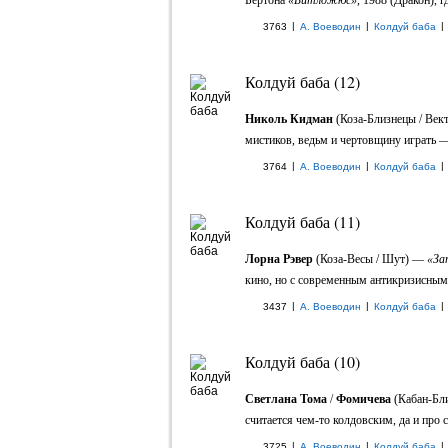
Бёртона
«Битлджюс»
, 1988 (Дракон), 
|
|
|
3763
А. Воеводин
Колдуй баба
Колдуй баба (12)
Николь Кидман
(Коза-Близнецы / Век
мистиков, ведьм и чертовщину играть —
|
|
|
3764
А. Воеводин
Колдуй баба
Колдуй баба (11)
Лорна Рэвер
(Коза-Весы / Шут) —
«За
кино, но с современным антикризисным 
|
|
|
3437
А. Воеводин
Колдуй баба
Колдуй баба (10)
Светлана Тома
/
Фомичева
(Кабан-Бли
считается чем-то колдовским, да и про 
|
|
|
3725
А. Воеводин
Колдуй баба