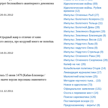
ртрет беспокойного авантюрного демонизма
Идеологические войны (69)
Идеологические войны. Рубеж
времени (12)
20.01.2012
Импульс Огненных Рыб (27)
Импульс Болотного Козерога (1)
Импульс Болотного Тельца (11)
Импульс Болотной Девы (28)
Импульс Земляного Водолея (19)
Импульс Земляных Близнецов (8)
Эстрадный жанр в отличие от кино
Импульс Земляных Весов (12)
ого амплуа, про колдуний много не попоёшь
Импульс Надутого Льва (8)
Импульс надутого Овна (8)
Импульс Надутого Стрельца (9)
16.01.2012
Импульс Огненного Рака (34)
Импульс Огненного Скорпиона (28)
Калиф на час (26)
Колыбельная политика Отцов (14)
Ликвидация журналистики (17)
ась 15 июня 1479 (Кабан-Близнецы /
Малолетний властелин (25)
 нынче версия персонажа знаменитого
Методом научного тыка... (10)
Новое в идеологии (73)
Официальное заявление (131)
11.12.2011
Охота к перемене мест (14)
Поиски харизматика (126)
Постимперия вскоре (1)
Предсказанному - верить! (8)