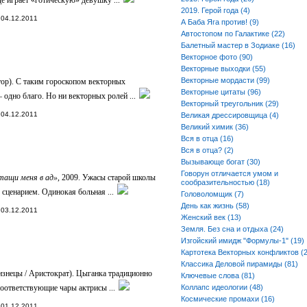
где играет «готическую» девушку ...
2019. Герой года (4)
04.12.2011
А Баба Яга против! (9)
Автостопом по Галактике (22)
Балетный мастер в Зодиаке (16)
Векторное фото (90)
Векторные выходки (55)
Векторные мордасти (99)
тор). С таким гороскопом векторных
Векторные цитаты (96)
 одно благо. Но ни векторных ролей ...
Векторный треугольник (29)
04.12.2011
Великая дрессировщица (4)
Великий химик (36)
Вся в отца (16)
Вся в отца? (2)
Вызывающе богат (30)
Говорун отличается умом и
тащи меня в ад»
, 2009. Ужасы старой школы
сообразительностью (18)
сценарием. Одинокая больная ...
Головоломщик (7)
День как жизнь (58)
03.12.2011
Женский век (13)
Земля. Без сна и отдыха (24)
Изгойский имидж "Формулы-1" (19)
Картотека Векторных конфликтов (2
Классика Деловой пирамиды (81)
знецы / Аристократ). Цыганка традиционно
Ключевые слова (81)
соответствующие чары актрисы ...
Коллапс идеологии (48)
Космические промахи (16)
01.12.2011