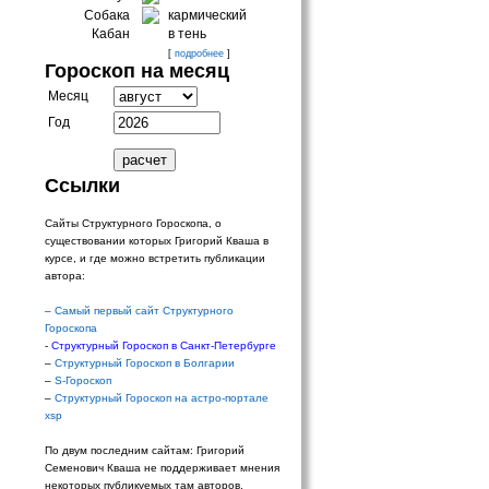
Собака
кармический
Кабан
в тень
[
подробнее
]
Гороскоп на месяц
Месяц
Год
Ссылки
Сайты Структурного Гороскопа, о
существовании которых Григорий Кваша в
курсе, и где можно встретить публикации
автора:
–
Самый первый сайт Структурного
Гороскопа
-
Структурный Гороскоп в Санкт-Петербурге
–
Структурный Гороскоп в Болгарии
–
S-Гороскоп
–
Структурный Гороскоп на астро-портале
xsp
По двум последним сайтам: Григорий
Семенович Кваша не поддерживает мнения
некоторых публикуемых там авторов.