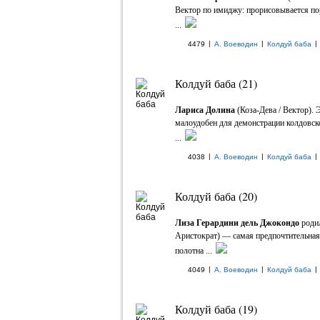
Вектор по имиджу: прорисовывается по
...
|
|
|
4479
А. Воеводин
Колдуй баба
Колдуй баба (21)
Лариса Долина
(Коза-Дева / Вектор). 
малоудобен для демонстрации колдовск
...
|
|
|
4038
А. Воеводин
Колдуй баба
Колдуй баба (20)
Лиза Герардини дель Джокондо
родил
Аристократ) — самая предпочтительная
полотна ...
|
|
|
4049
А. Воеводин
Колдуй баба
Колдуй баба (19)