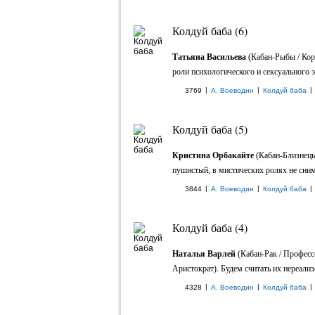
Колдуй баба (6)
Татьяна Васильева
(Кабан-Рыбы / Кор
роли психологического и сексуального
|
|
|
3769
А. Воеводин
Колдуй баба
Колдуй баба (5)
Кристина Орбакайте
(Кабан-Близнецы
пушистый, в мистических ролях не сним
|
|
|
3844
А. Воеводин
Колдуй баба
Колдуй баба (4)
Наталья Варлей
(Кабан-Рак / Професс
Аристократ). Будем считать их нереали
|
|
|
4328
А. Воеводин
Колдуй баба