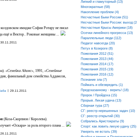
Липкий и гламуторный (13)
Многократные (58)
Накопление проблем (4)
Несчастные Быки России (51)
Несчастные Быки России: выход (2
О колдовском имидже Софии Ротару не писал
Несчастные Крысы Америки (18)
Осечки линейного прогресса (13)
да ещё и Вектор.. Роковые женщины ...
Параллельные люди (112)
30.11.2011
Педагог навсегда (20)
Петух в Козероге (8)
Пожелания 2012 (51)
Пожелания 2013 (44)
Пожелания 2014 (17)
Пожелания 2015 (19)
ва).
«Семейка Адамс»
, 1991,
«Семейные
Пожелания 2016 (12)
медия, фамильный дом семейства Аддамсов,
Познание зла (7)
Поймать и обезвредить (1)
Предсказанному - верить! (18)
|
баба
29.11.2011
Пророк / Пройдоха (15)
Прорыв. Лихая удача (13)
Сборная тура (27)
СГ: реестр нерешенных задач (10)
СГ: реестр открытий (30)
он
(Коза-Скорпион / Королева).
Собрались Аристократы (9)
олучает «Оскара» за роль второго плана ...
Спорт: как ловить лихую удачу (25)
Умереть не встать (39)
26.11.2011
Футбол и теннис в Политическом