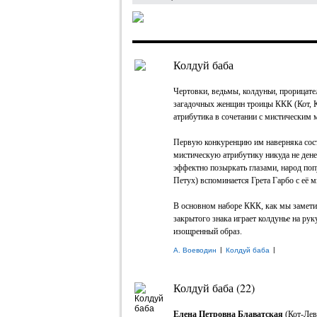
Колдуй баба
Чертовки, ведьмы, колдуньи, прорицате
загадочных женщин троицы ККК (Кот, Ко
атрибутика в сочетании с мистическим 
Первую конкуренцию им наверняка сос
мистическую атрибутику никуда не ден
эффектно позыркать глазами, народ по
Петух) вспоминается Грета Гарбо с её 
В основном наборе ККК, как мы замети
закрытого знака играет колдунье на рук
изощренный образ.
|
|
А. Воеводин
Колдуй баба
Колдуй баба (22)
Елена Петровна Блаватская
(Кот-Лев