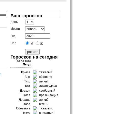
Ваш гороскоп
День
Месяц
Год
Пол
М
Ж
Гороскоп на сегодня
07.08.2026
Петух
Крыса
тяжелый
7)
Бык
эйфория
Тигр
легкий
Кот
лихая удача
Дракон
свободный
Змея
презентация
Лошадь
легкий
Коза
в тень
Обезьяна
тяжелый
Петух
внимание!