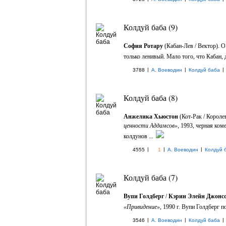
Колдуй баба (9)
София Ротару
(Кабан-Лев / Вектор). 
только ленивый. Мало того, что Кабан, 
|
|
|
3788
А. Воеводин
Колдуй баба
Колдуй баба (8)
Анжелика Хьюстон
(Кот-Рак / Короле
ценности Аддамсов»
, 1993, черная ко
колдунов ...
|
|
|
4555
1
А. Воеводин
Колдуй 
Колдуй баба (7)
Вупи Голдберг
/
Кэрин Элейн Джонс
«Привидение»
, 1990 г. Вупи Голдберг п
|
|
|
3546
А. Воеводин
Колдуй баба