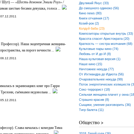
 / Шут) —
«Шесть демонов Эмили Роуз» /
Двуликий Янус (33)
жимая шестью бесами девушка, голоса ...
До смешного одиноко (56)
Кино news (80)
07.12.2011
Книги отчаяния (17)
Козий-рок (2)
Колдуй баба (23)
Композиторы открытые внутрь (33)
Красота спасет Аристократа (20)
 Профессор). Наша экцентричная женщина-
Краткость — сестра молчания (68)
Культовые пары кино (74)
ространства, на пороге вечности ...
Любовь от И до И (8)
06.12.2011
Наша культовая версия (1)
Наше кино (15)
Ничтожнее некуда (77)
От Ихтиандра до Идиота (56)
Очаровательнее некуда (99)
Поток энергетических излишеств (3
ималась в экранизациях книг про Гарри
Секс-террорист (18)
Трелони, съёмками недовольна ...
Сильная женщина плачет у окна (18
Страшно красив (8)
05.12.2011
Сыщики, умение разговорить (36)
Тигр балета (11)
Общество >
фессор). Слава началась с комедии Тима
2018. Герой года (26)