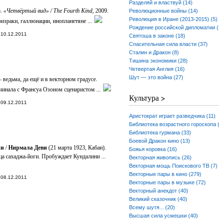
Разделяй и властвуй (14)
).
«Четвёртый вид» / The Fourth Kind
, 2009.
Революционные войны (14)
Революция в Иране (2013-2015) (5)
израки, галлюнации, инопланетяне ...
Рождение российской дипломатии (
10.12.2011
Святоша в законе (18)
Спасительная сила власти (37)
Сталин и Дракон (8)
Тишина экономики (28)
Четвертая Англия (16)
Шут — это война (27)
 ведьма, да ещё и в векторном градусе.
инала с Франсуа Озоном сценаристом ...
Культура >
09.12.2011
Аристократ играет разведчика (11)
Библиотека возрастного гороскопа 
Библиотека гурмана (33)
Боевой Дракон кино (13)
жи
/
Нирмала Деви
(21 марта 1923, Кабан).
Божья коровка (16)
ца сахаджа-йоги. Пробуждает Кундалини ...
Векторная живопись (26)
Векторная мощь Поискового ТВ (7)
Векторные пары в кино (279)
08.12.2011
Векторные пары в музыке (72)
Векторный анекдот (40)
Великий сказочник (40)
Всему шутя... (20)
Высшая сила усмешки (40)