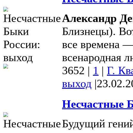
Александр Д
Близнецы). Во
все времена 
всенародная лю
3652
|
1
|
Г. К
выход
|
23.02.2
Несчастные Б
Будущий гени