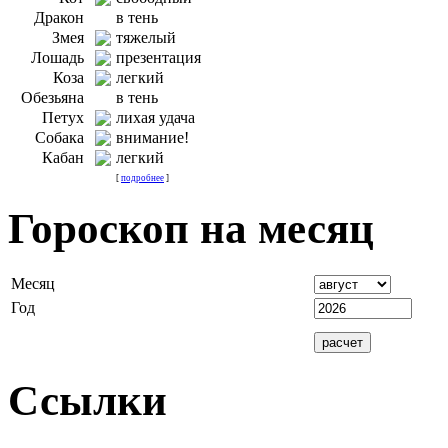
Дракон
в тень
Змея
тяжелый
Лошадь
презентация
Коза
легкий
Обезьяна
в тень
Петух
лихая удача
Собака
внимание!
Кабан
легкий
[
подробнее
]
Гороскоп на месяц
Месяц
Год
Ссылки