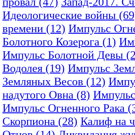
провал (47)
Запад-2017. Сч
Идеологические войны (69
времени (12)
Импульс Огн
Болотного Козерога (1)
Им
Импульс Болотной Девы (2
Водолея (19)
Импульс Земл
Земляных Весов (12)
Импу
надутого Овна (8)
Импульс
Импульс Огненного Рака (
Скорпиона (28)
Калиф на ч
Отцов (14)
Ликвидация жу