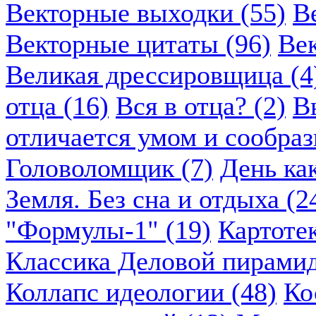
Векторные выходки (55)
В
Векторные цитаты (96)
Век
Великая дрессировщица (4
отца (16)
Вся в отца? (2)
В
отличается умом и сообраз
Головоломщик (7)
День ка
Земля. Без сна и отдыха (2
"Формулы-1" (19)
Картоте
Классика Деловой пирамид
Коллапс идеологии (48)
Ко