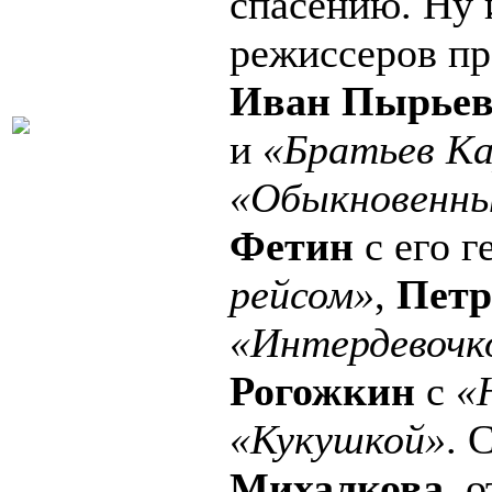
спасению. Ну 
режиссеров пр
Иван Пырье
и
«Братьев Ка
«Обыкновенн
Фетин
с его 
рейсом»
,
Петр
«Интердевочк
Рогожкин
с
«
«Кукушкой»
. 
Михалкова
, 