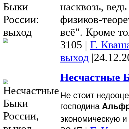
насквозь, вед
физиков-теоре
всё". Кроме то
3105
|
Г. Кваш
выход
|
24.12.2
Несчастные Б
Не стоит недооце
господина
Альфр
экономическую и