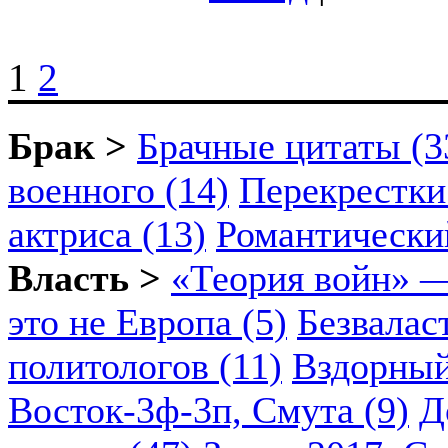
1
2
Брак >
Брачные цитаты (3
военного (14)
Перекрестки
актриса (13)
Романтический
Власть >
«Теория войн» —
это не Европа (5)
Безвалас
политологов (11)
Вздорный
Восток-3ф-3п, Смута (9)
Д