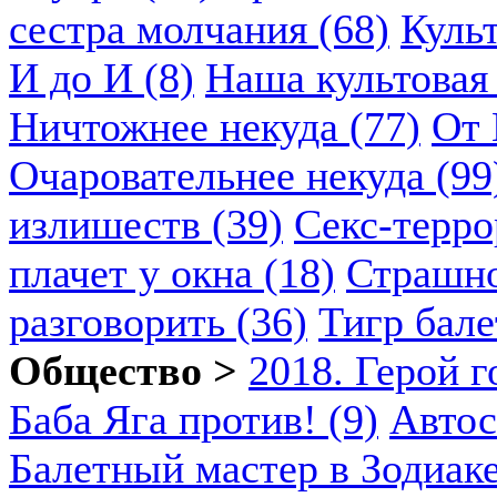
сестра молчания (68)
Куль
И до И (8)
Наша культовая 
Ничтожнее некуда (77)
От 
Очаровательнее некуда (99
излишеств (39)
Секс-терро
плачет у окна (18)
Страшно
разговорить (36)
Тигр бале
Общество >
2018. Герой г
Баба Яга против! (9)
Автос
Балетный мастер в Зодиаке