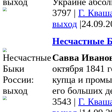
Украине абсол
3797
|
Г. Кваш
выход
|
24.09.2
Несчастные Б
Савва Ивано
октября 1841 г
купца и промы
его больших де
3543
|
Г. Кваш