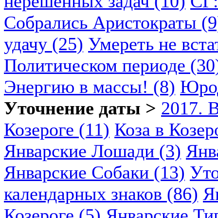
нерешенных задач (10)
СГ:
Собрались Аристократы (9
удачу (25)
Умереть не вста
Политическом периоде (30
Энергию в массы! (8)
Юрод
Уточнение даты >
2017. 
Козероге (11)
Коза в Козеро
Январские Лошади (3)
Янв
Январские Собаки (13)
Уто
календарных знаков (86)
Я
Козероге (5)
Январские Ти