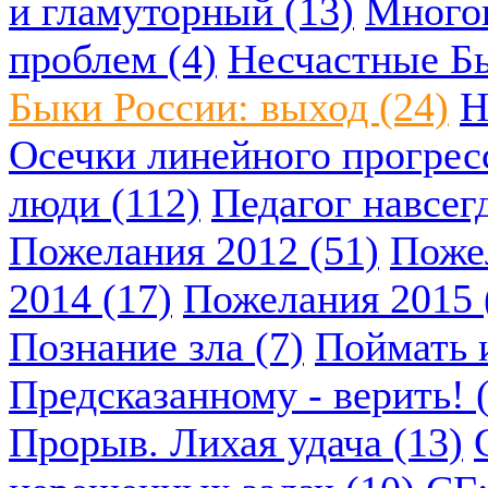
и гламуторный (13)
Многок
проблем (4)
Несчастные Бы
Быки России: выход (24)
Н
Осечки линейного прогресс
люди (112)
Педагог навсегд
Пожелания 2012 (51)
Пожел
2014 (17)
Пожелания 2015 
Познание зла (7)
Поймать и
Предсказанному - верить! 
Прорыв. Лихая удача (13)