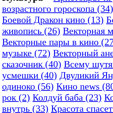
возрастного гороскопа (34
Боевой Дракон кино (13)
Б
живопись (26)
Векторная м
Векторные пары в кино (2
музыке (72)
Векторный ане
сказочник (40)
Всему шутя.
усмешки (40)
Двуликий Ян
одиноко (56)
Кино news (8
рок (2)
Колдуй баба (23)
К
внутрь (33)
Красота спасет