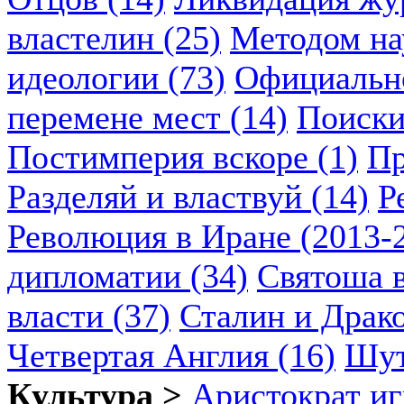
властелин (25)
Методом нау
идеологии (73)
Официально
перемене мест (14)
Поиски
Постимперия вскоре (1)
Пр
Разделяй и властвуй (14)
Р
Революция в Иране (2013-2
дипломатии (34)
Святоша в
власти (37)
Сталин и Драко
Четвертая Англия (16)
Шут
Культура >
Аристократ иг