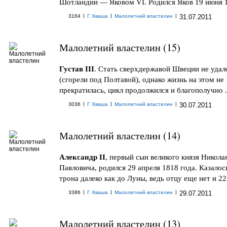
Шотландии — Яковом VI. Родился Яков 19 июня 15
|
|
|
3164
Г. Кваша
Малолетний властелин
31.07.2011
Малолетний властелин (15)
Густав III
. Стать сверхдержавой Швеции не удал
(сгорели под Полтавой), однако жизнь на этом не
прекратилась, цикл продолжился и благополучно .
|
|
|
3036
Г. Кваша
Малолетний властелин
30.07.2011
Малолетний властелин (14)
Александр II
, первый сын великого князя Никола
Павловича, родился 29 апреля 1818 года. Казалос
трона далеко как до Луны, ведь отцу еще нет и 22 
|
|
|
3386
Г. Кваша
Малолетний властелин
29.07.2011
Малолетний властелин (13)