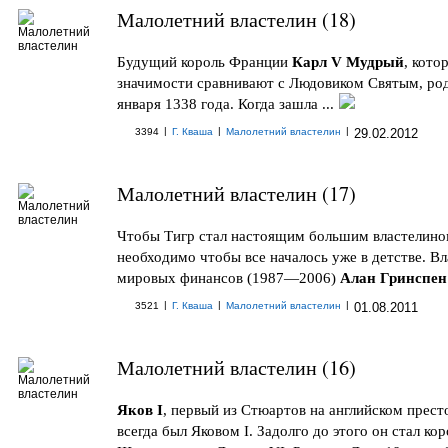
Малолетний властелин (18)
Будущий король Франции
Карл V Мудрый
, кото
значимости сравнивают с Людовиком Святым, ро
января 1338 года. Когда зашла ...
|
|
|
3394
Г. Кваша
Малолетний властелин
29.02.2012
Малолетний властелин (17)
Чтобы Тигр стал настоящим большим властелино
необходимо чтобы все началось уже в детстве. В
мировых финансов (1987—2006)
Алан Гринспен
|
|
|
3521
Г. Кваша
Малолетний властелин
01.08.2011
Малолетний властелин (16)
Яков I
, первый из Стюартов на английском престо
всегда был Яковом I. Задолго до этого он стал ко