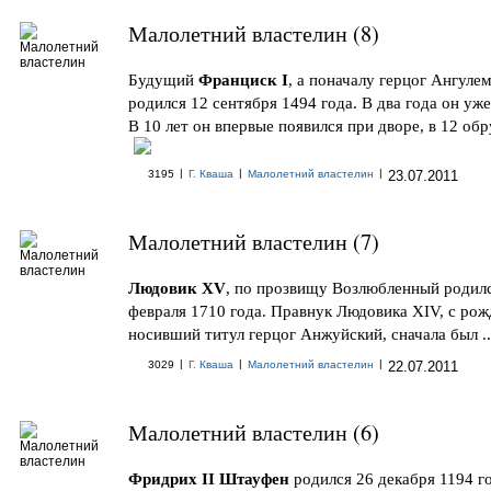
Малолетний властелин (8)
Будущий
Франциск I
, а поначалу герцог Ангуле
родился 12 сентября 1494 года. В два года он уже
В 10 лет он впервые появился при дворе, в 12 обру
|
|
|
3195
Г. Кваша
Малолетний властелин
23.07.2011
Малолетний властелин (7)
Людовик XV
, по прозвищу Возлюбленный родил
февраля 1710 года. Правнук Людовика XIV, с ро
носивший титул герцог Анжуйский, сначала был ..
|
|
|
3029
Г. Кваша
Малолетний властелин
22.07.2011
Малолетний властелин (6)
Фридрих II Штауфен
родился 26 декабря 1194 го