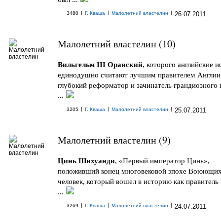
|
|
|
3480
Г. Кваша
Малолетний властелин
26.07.2011
Малолетний властелин (10)
Вильгельм III Оранский
, которого английские 
единодушно считают лучшим правителем Англии
глубокий реформатор и зачинатель грандиозного
...
|
|
|
3205
Г. Кваша
Малолетний властелин
25.07.2011
Малолетний властелин (9)
Цинь Шихуанди
, «Первый император Цинь»,
положивший конец многовековой эпохе Воюющих
человек, который вошел в историю как правитель
...
|
|
|
3269
Г. Кваша
Малолетний властелин
24.07.2011