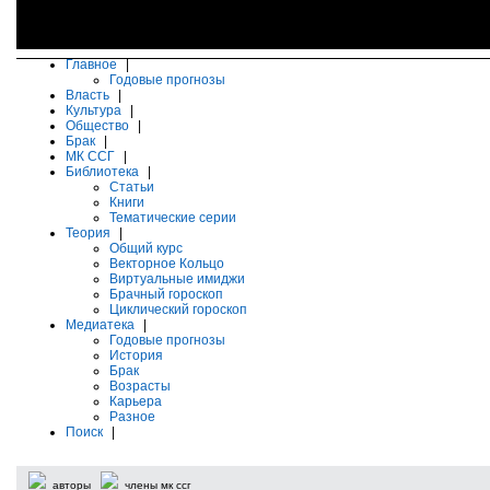
Главное
|
Годовые прогнозы
Власть
|
Культура
|
Общество
|
Брак
|
МК ССГ
|
Библиотека
|
Статьи
Книги
Тематические серии
Теория
|
Общий курс
Векторное Кольцо
Виртуальные имиджи
Брачный гороскоп
Циклический гороскоп
Медиатека
|
Годовые прогнозы
История
Брак
Возрасты
Карьера
Разное
Поиск
|
авторы
члены мк ссг