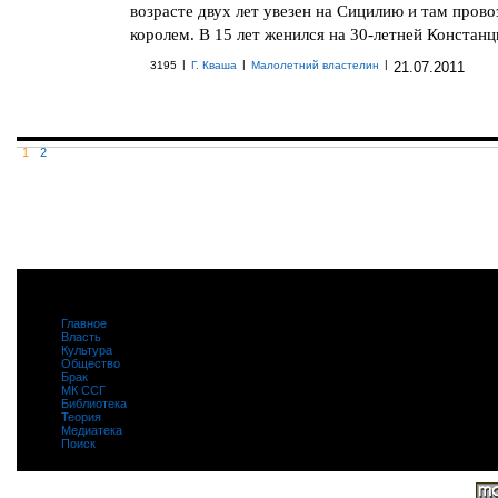
возрасте двух лет увезен на Сицилию и там пров
королем. В 15 лет женился на 30-летней Констанци
|
|
|
3195
Г. Кваша
Малолетний властелин
21.07.2011
1
2
Главное
|
Власть
|
Культура
|
Общество
|
Брак
|
МК ССГ
|
Библиотека
|
Теория
|
Медиатека
|
Поиск
|