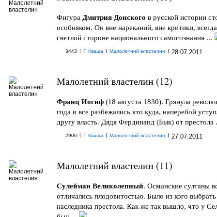
Фигура
Дмитрия Донского
в русской истории ст
особняком. Он вне нареканий, вне критики, всегда
светлой стороне национального самосознания ...
|
|
|
3443
Г. Кваша
Малолетний властелин
28.07.2011
Малолетний властелин (12)
Франц Иосиф
(18 августа 1830). Грянула револю
года и все разбежались кто куда, наперебой уступ
другу власть. Дядя Фердинанд (Бык) от престола .
|
|
|
2906
Г. Кваша
Малолетний властелин
27.07.2011
Малолетний властелин (11)
Сулейман Великолепный
. Османские султаны в
отличались плодовитостью. Было из кого выбрать
наследника престола. Как же так вышло, что у Се
был ...