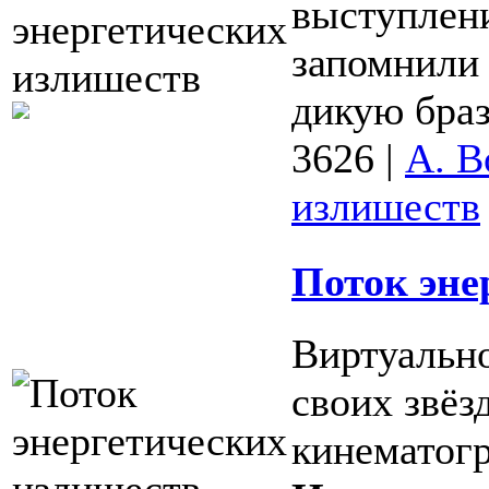
выступлен
запомнили
дикую браз
3626
|
А. В
излишеств
Поток эне
Виртуально
своих звёз
кинематог