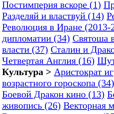
Постимперия вскоре (1)
Пр
Разделяй и властвуй (14)
Р
Революция в Иране (2013-2
дипломатии (34)
Святоша в
власти (37)
Сталин и Драко
Четвертая Англия (16)
Шут
Культура >
Аристократ иг
возрастного гороскопа (34
Боевой Дракон кино (13)
Б
живопись (26)
Векторная м