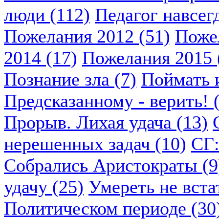
люди (112)
Педагог навсегд
Пожелания 2012 (51)
Пожел
2014 (17)
Пожелания 2015 
Познание зла (7)
Поймать и
Предсказанному - верить! 
Прорыв. Лихая удача (13)
нерешенных задач (10)
СГ:
Собрались Аристократы (9
удачу (25)
Умереть не вста
Политическом периоде (30