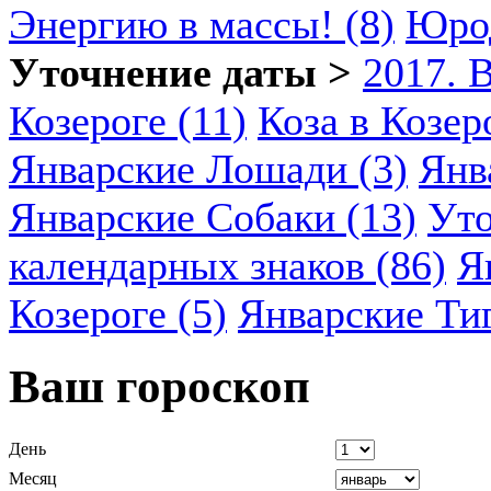
Энергию в массы! (8)
Юрод
Уточнение даты >
2017. 
Козероге (11)
Коза в Козеро
Январские Лошади (3)
Янв
Январские Собаки (13)
Уто
календарных знаков (86)
Я
Козероге (5)
Январские Ти
Ваш гороскоп
День
Месяц