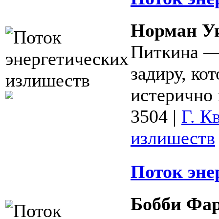
Норман У
Питкина — 
задиру, ко
истерично
3504
|
Г. К
излишеств
Поток эне
Бобби Фа