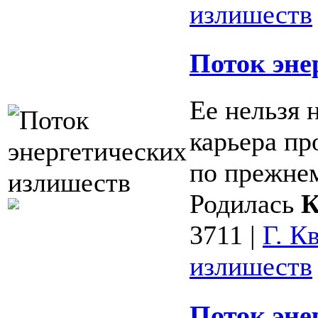
излишеств
Поток эне
Ее нельзя 
карьера пр
по прежне
Родилась
К
3711
|
Г. К
излишеств
Поток эне