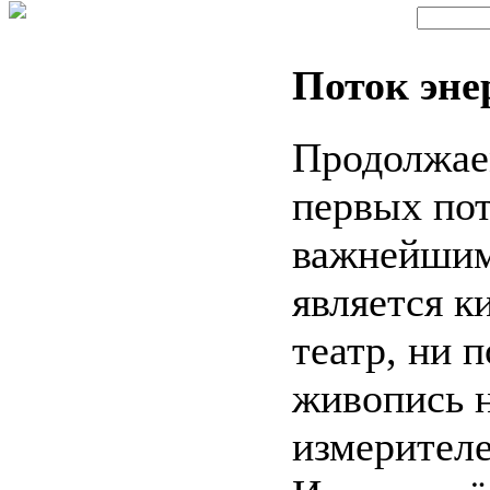
Поток эне
Продолжаем
первых пот
важнейшим
является к
театр, ни 
живопись н
измерител