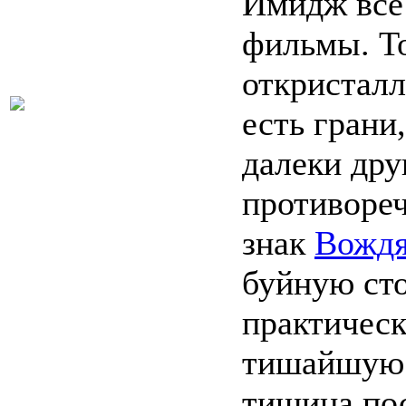
Имидж всё
фильмы. Т
откристалл
есть грани
далеки дру
противореч
знак
Вожд
буйную ст
практичес
тишайшую. 
тишина пос