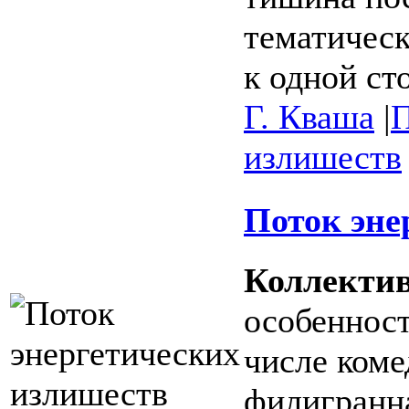
тематическ
к одной ст
Г. Кваша
|
П
излишеств
Поток эне
Коллектив
особенност
числе коме
филигранна