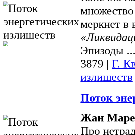
множество 
меркнет в 
«Ликвидац
Эпизоды ..
3879
|
Г. К
излишеств
Поток эне
Жан Маре
Про нетра