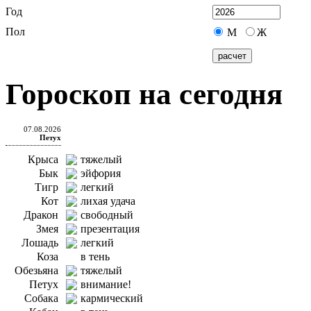
Год
Пол
М
Ж
Гороскоп на сегодня
07.08.2026
Петух
Крыса
тяжелый
Бык
эйфория
Тигр
легкий
Кот
лихая удача
Дракон
свободный
Змея
презентация
Лошадь
легкий
Коза
в тень
Обезьяна
тяжелый
Петух
внимание!
Собака
кармический