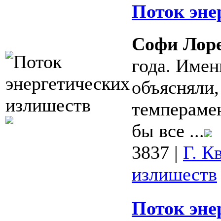
Поток эне
Софи Лор
года. Имен
объясняли,
темперамен
бы все ...
3837
|
Г. К
излишеств
Поток эне