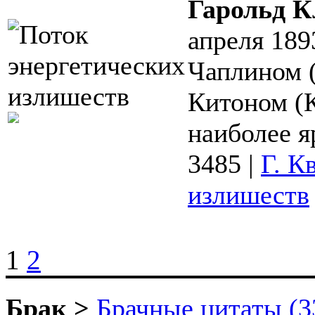
Гарольд К
апреля 189
Чаплином (
Китоном (К
наиболее яр
3485
|
Г. К
излишеств
1
2
Брак >
Брачные цитаты (3