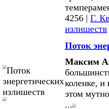
темперамент
4256
|
Г. К
излишеств
Поток эне
Максим А
большинств
коленке, и 
этом мутно
...