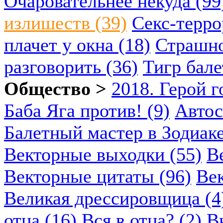
Очаровательнее некуда (99
излишеств (39)
Секс-терро
плачет у окна (18)
Страшно
разговорить (36)
Тигр бале
Общество >
2018. Герой г
Баба Яга против! (9)
Автос
Балетный мастер в Зодиаке
Векторные выходки (55)
В
Векторные цитаты (96)
Век
Великая дрессировщица (4
отца (16)
Вся в отца? (2)
В