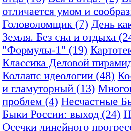
отличается умом и сообраз
Головоломщик (7)
День ка
Земля. Без сна и отдыха (2
"Формулы-1" (19)
Картоте
Классика Деловой пирамид
Коллапс идеологии (48)
Ко
и гламуторный (13)
Многок
проблем (4)
Несчастные Бы
Быки России: выход (24)
Н
Осечки линейного прогресс