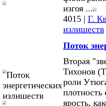
изгоя ...
4015
|
Г. К
излишеств
Поток эне
Вторая "зв
Тихонов (Т
роли Утюга
плотность 
ярость, ка