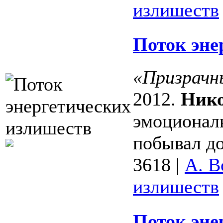
излишеств
Поток эне
«Призрачны
2012.
Нико
эмоционал
побывал до
3618
|
А. В
излишеств
Поток эне