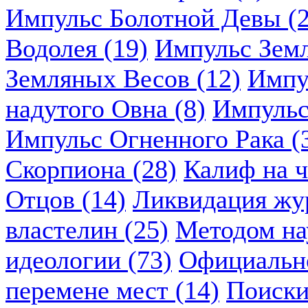
Импульс Болотной Девы (2
Водолея (19)
Импульс Земл
Земляных Весов (12)
Импу
надутого Овна (8)
Импульс
Импульс Огненного Рака (
Скорпиона (28)
Калиф на ч
Отцов (14)
Ликвидация жу
властелин (25)
Методом нау
идеологии (73)
Официально
перемене мест (14)
Поиски