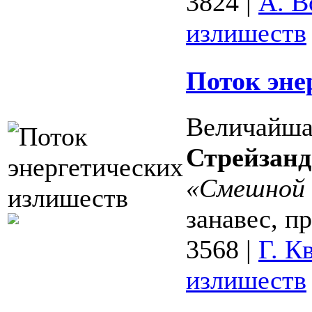
3824
|
А. В
излишеств
Поток эне
Величайша
Стрейзанд
«Смешной 
занавес, пр
3568
|
Г. К
излишеств