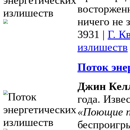
восторжен
ничего не з
3931
|
Г. К
излишеств
Поток эне
Джин Кел
года. Изве
«Поющие 
беспроигр