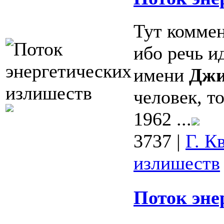
Тут коммен
ибо речь и
имени
Джи
человек, т
1962 ...
3737
|
Г. К
излишеств
Поток эне