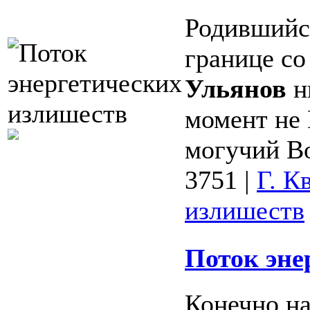
Родившийся
границе с
Ульянов
ни
момент не 
могучий Во
3751
|
Г. К
излишеств
Поток эне
Конечно н