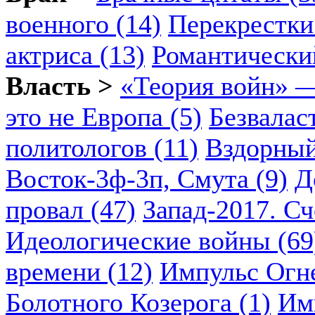
военного (14)
Перекрестки
актриса (13)
Романтический
Власть >
«Теория войн» —
это не Европа (5)
Безвалас
политологов (11)
Вздорный
Восток-3ф-3п, Смута (9)
Д
провал (47)
Запад-2017. Сч
Идеологические войны (69
времени (12)
Импульс Огн
Болотного Козерога (1)
Им