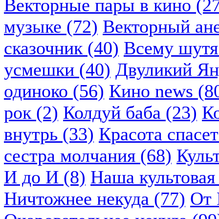
Векторные пары в кино (2
музыке (72)
Векторный ане
сказочник (40)
Всему шутя.
усмешки (40)
Двуликий Ян
одиноко (56)
Кино news (8
рок (2)
Колдуй баба (23)
К
внутрь (33)
Красота спасет
сестра молчания (68)
Куль
И до И (8)
Наша культовая 
Ничтожнее некуда (77)
От 