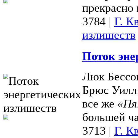
прекрасно п
3784
|
Г. К
излишеств
Поток эне
Люк Бессон
Брюс Уилл
все же
«Пя
большей ча
3713
|
Г. К