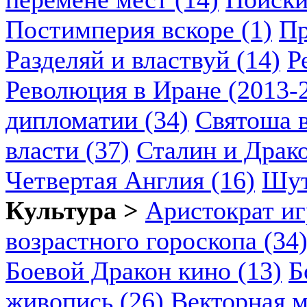
Постимперия вскоре (1)
Пр
Разделяй и властвуй (14)
Р
Революция в Иране (2013-2
дипломатии (34)
Святоша в
власти (37)
Сталин и Драко
Четвертая Англия (16)
Шут
Культура >
Аристократ иг
возрастного гороскопа (34
Боевой Дракон кино (13)
Б
живопись (26)
Векторная м