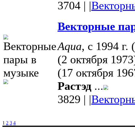
3704
|
|
Векторн
Векторные пар
Aqua
, с 1994 г.
(2 октября 197
(17 октября 19
Растэд
...
3829
|
|
Векторн
1
2
3
4