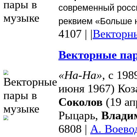
современный росси
реквием «Больше 
4107
|
|
Векторн
Векторные пар
«На-На»
, с 198
июня 1967) Коз
Соколов
(19 ап
Рыцарь,
Влади
6808
|
А. Воево