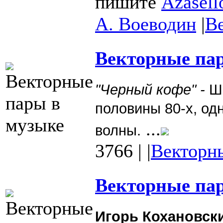
пишите
Azasell
А. Воеводин
|
В
Векторные пар
"Черный кофе" -
Ш
половины 80-х, од
...
волны.
3766
|
|
Векторн
Векторные пар
Игорь Кохановск