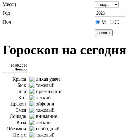
Месяц
Год
Пол
М
Ж
Гороскоп на сегодня
10.08.2026
Лошадь
Крыса
лихая удача
Бык
тяжелый
Тигр
презентация
Кот
легкий
Дракон
эйфория
Змея
тяжелый
Лошадь
внимание!
Коза
легкий
Обезьяна
свободный
Петух
тяжелый