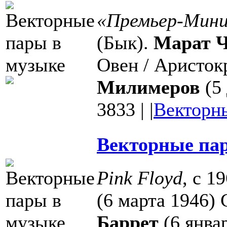
«Премьер-Мини
(Бык).
Марат 
Овен / Аристок
Милимеров
(5 
3833
|
|
Векторн
Векторные пар
Pink Floyd
, с 1
(6 марта 1946)
Баррет
(6 янва