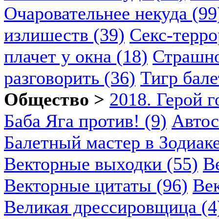
Очаровательнее некуда (99
излишеств (39)
Секс-терро
плачет у окна (18)
Страшно
разговорить (36)
Тигр бале
Общество >
2018. Герой г
Баба Яга против! (9)
Автос
Балетный мастер в Зодиаке
Векторные выходки (55)
В
Векторные цитаты (96)
Век
Великая дрессировщица (4