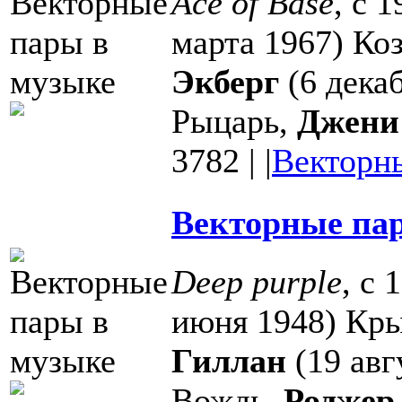
Ace of Base
, с 
марта 1967) Ко
Экберг
(6 дека
Рыцарь,
Джени
3782
|
|
Векторн
Векторные пар
Deep purple
, с 
июня 1948) Кры
Гиллан
(19 авг
Вождь,
Роджер