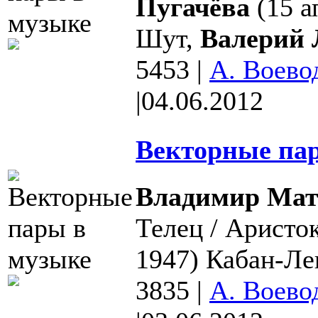
Пугачёва
(15 а
Шут,
Валерий 
5453
|
А. Воево
|
04.06.2012
Векторные пар
Владимир Мат
Телец / Аристо
1947) Кабан-Лев
3835
|
А. Воево