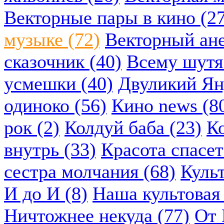
Векторные пары в кино (2
музыке (72)
Векторный ане
сказочник (40)
Всему шутя.
усмешки (40)
Двуликий Ян
одиноко (56)
Кино news (8
рок (2)
Колдуй баба (23)
К
внутрь (33)
Красота спасет
сестра молчания (68)
Куль
И до И (8)
Наша культовая 
Ничтожнее некуда (77)
От 