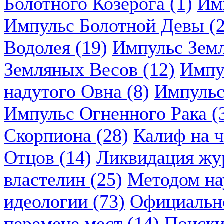
Болотного Козерога (1)
Им
Импульс Болотной Девы (2
Водолея (19)
Импульс Земл
Земляных Весов (12)
Импу
надутого Овна (8)
Импульс
Импульс Огненного Рака (
Скорпиона (28)
Калиф на ч
Отцов (14)
Ликвидация жу
властелин (25)
Методом нау
идеологии (73)
Официально
перемене мест (14)
Поиски