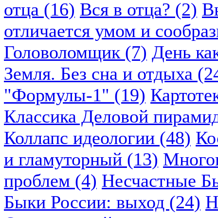
отца (16)
Вся в отца? (2)
В
отличается умом и сообраз
Головоломщик (7)
День ка
Земля. Без сна и отдыха (2
"Формулы-1" (19)
Картоте
Классика Деловой пирамид
Коллапс идеологии (48)
Ко
и гламуторный (13)
Многок
проблем (4)
Несчастные Бы
Быки России: выход (24)
Н