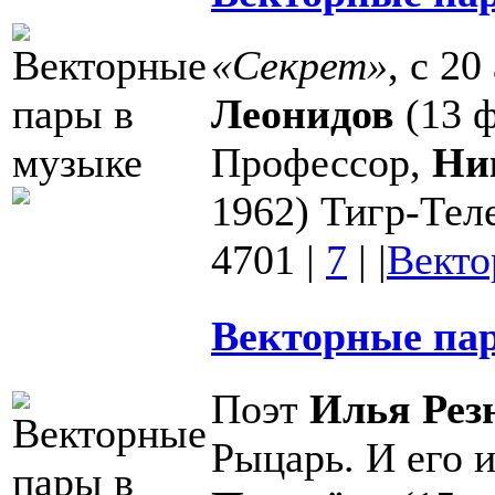
«Секрет»
, с 2
Леонидов
(13 ф
Профессор,
Ни
1962) Тигр-Теле
4701
|
7
|
|
Векто
Векторные пар
Поэт
Илья Рез
Рыцарь. И его 