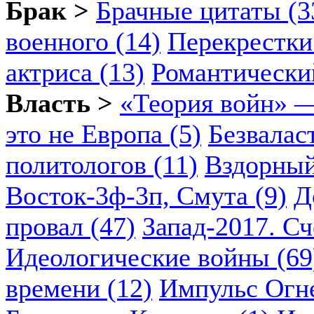
Брак >
Брачные цитаты (3
военного (14)
Перекрестки
актриса (13)
Романтический
Власть >
«Теория войн» —
это не Европа (5)
Безвалас
политологов (11)
Вздорный
Восток-3ф-3п, Смута (9)
Д
провал (47)
Запад-2017. Сч
Идеологические войны (69
времени (12)
Импульс Огн