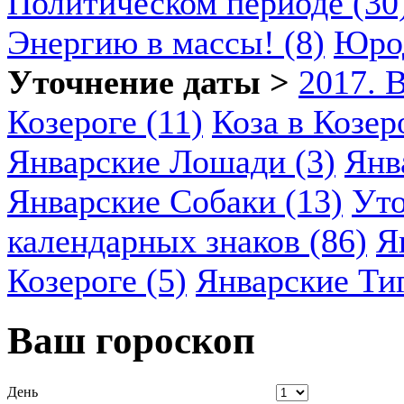
Политическом периоде (30
Энергию в массы! (8)
Юрод
Уточнение даты >
2017. 
Козероге (11)
Коза в Козеро
Январские Лошади (3)
Янв
Январские Собаки (13)
Уто
календарных знаков (86)
Я
Козероге (5)
Январские Ти
Ваш гороскоп
День