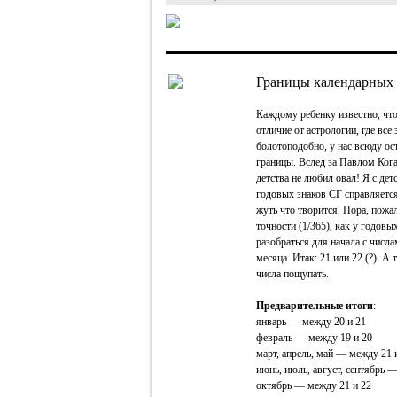
Границы календарных 
Каждому ребенку известно, что
отличие от астрологии, где все
болотоподобно, у нас всюду ос
границы. Вслед за Павлом Кога
детства не любил овал! Я с дет
годовых знаков СГ справляетс
жуть что творится. Пора, пожал
точности (1/365), как у годов
разобраться для начала с числ
месяца. Итак: 21 или 22 (?). А
числа пощупать.
Предварительные итоги
:
январь — между 20 и 21
февраль — между 19 и 20
март, апрель, май — между 21 
июнь, июль, август, сентябрь —
октябрь — между 21 и 22