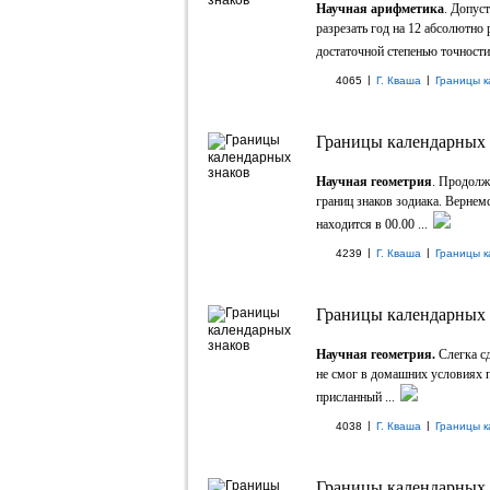
Научная арифметика
. Допуст
разрезать год на 12 абсолютно
достаточной степенью точности 
|
|
4065
Г. Кваша
Границы к
Границы календарных 
Научная геометрия
. Продолж
границ знаков зодиака. Вернем
находится в 00.00 ...
|
|
4239
Г. Кваша
Границы к
Границы календарных 
Научная геометрия.
Слегка сд
не смог в домашних условиях п
присланный ...
|
|
4038
Г. Кваша
Границы к
Границы календарных з