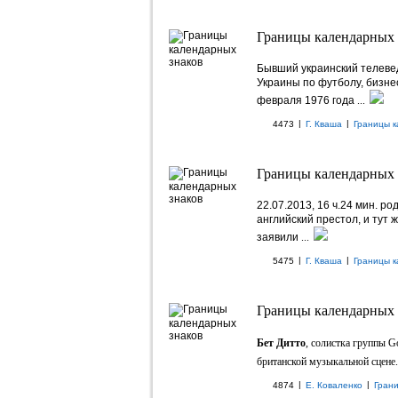
Границы календарных з
Бывший украинский телеве
Украины по футболу, бизн
февраля 1976 года
...
|
|
4473
Г. Кваша
Границы к
Границы календарных з
22.07.2013, 16 ч.24 мин. р
английский престол, и тут
заявили
...
|
|
5475
Г. Кваша
Границы к
Границы календарных з
Бет Дитто
, солистка группы G
британской музыкальной сцене. 
|
|
4874
Е. Коваленко
Гран