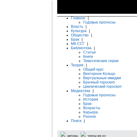
Главное
|
Годовые прогнозы
Власть
|
Культура
|
Общество
|
Брак
|
МК ССГ
|
Библиотека
|
Статьи
Книги
Тематические серии
Теория
|
Общий курс
Векторное Кольцо
Виртуальные имиджи
Брачный гороскоп
Циклический гороскоп
Медиатека
|
Годовые прогнозы
История
Брак
Возрасты
Карьера
Разное
Поиск
|
авторы
члены мк ссг