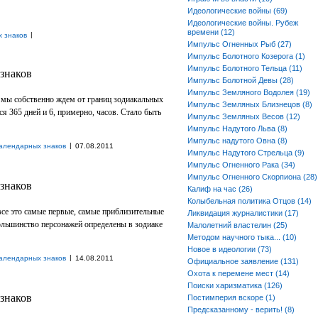
Идеологические войны (69)
Идеологические войны. Рубеж
времени (12)
|
 знаков
Импульс Огненных Рыб (27)
Импульс Болотного Козерога (1)
Импульс Болотного Тельца (11)
знаков
Импульс Болотной Девы (28)
Импульс Земляного Водолея (19)
о мы собственно ждем от границ зодиакальных
Импульс Земляных Близнецов (8)
тся 365 дней и 6, примерно, часов. Стало быть
Импульс Земляных Весов (12)
Импульс Надутого Льва (8)
Импульс надутого Овна (8)
|
алендарных знаков
07.08.2011
Импульс Надутого Стрельца (9)
Импульс Огненного Рака (34)
Импульс Огненного Скорпиона (28)
знаков
Калиф на час (26)
Колыбельная политика Отцов (14)
 все это самые первые, самые приблизительные
Ликвидация журналистики (17)
ольшинство персонажей определены в зодиаке
Малолетний властелин (25)
Методом научного тыка... (10)
Новое в идеологии (73)
|
алендарных знаков
14.08.2011
Официальное заявление (131)
Охота к перемене мест (14)
Поиски харизматика (126)
знаков
Постимперия вскоре (1)
Предсказанному - верить! (8)