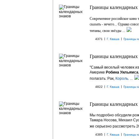
Границы календарных з
Современное российское кино та
сказать - нечего... Однако совс
титаны, свои звёзды ...
|
|
4371
Г. Кваша
Границы к
Границы календарных з
"Самый веселый человек из
Америке
Робина Уильямса
полагать: Рак,
Король
. ...
|
|
4822
Г. Кваша
Границы к
Границы календарных з
Мы подробно обсудили рож
Тамара Носова, Михаил Сус
же серьезно рассмотреть 2
|
|
4385
Г. Кваша
Границы к