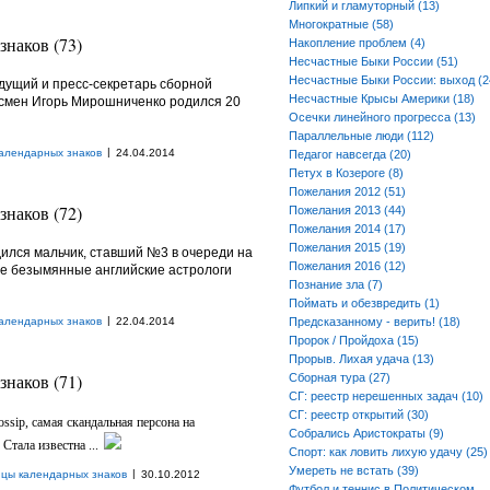
Липкий и гламуторный (13)
Многократные (58)
наков (73)
Накопление проблем (4)
Несчастные Быки России (51)
Несчастные Быки России: выход (2
дущий и пресс-секретарь сборной
Несчастные Крысы Америки (18)
есмен Игорь Мирошниченко родился 20
Осечки линейного прогресса (13)
Параллельные люди (112)
|
алендарных знаков
24.04.2014
Педагог навсегда (20)
Петух в Козероге (8)
Пожелания 2012 (51)
наков (72)
Пожелания 2013 (44)
Пожелания 2014 (17)
Пожелания 2015 (19)
одился мальчик, ставший №3 в очереди на
Пожелания 2016 (12)
 же безымянные английские астрологи
Познание зла (7)
Поймать и обезвредить (1)
|
алендарных знаков
22.04.2014
Предсказанному - верить! (18)
Пророк / Пройдоха (15)
Прорыв. Лихая удача (13)
наков (71)
Сборная тура (27)
СГ: реестр нерешенных задач (10)
СГ: реестр открытий (30)
ossip, самая скандальная персона на
Собрались Аристократы (9)
Стала известна ...
Спорт: как ловить лихую удачу (25)
Умереть не встать (39)
|
ицы календарных знаков
30.10.2012
Футбол и теннис в Политическом