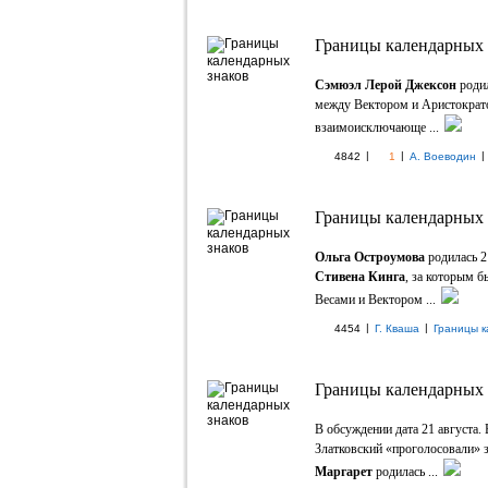
Границы календарных з
Сэмюэл Лерой Джексон
родил
между Вектором и Аристократо
взаимоисключающе ...
|
|
|
4842
1
А. Воеводин
Границы календарных з
Ольга Остроумова
родилась 2
Стивена Кинга
, за которым 
Весами и Вектором ...
|
|
4454
Г. Кваша
Границы к
Границы календарных з
В обсуждении дата 21 августа
Златковский «проголосовали» з
Маргарет
родилась ...