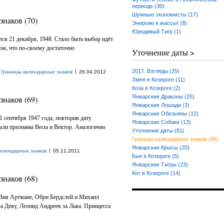
периоде (30)
Шумные экономисты (17)
наков (70)
Энергию в массы! (8)
Юродивый Тигр (1)
ся 21 декабря, 1948. Стало быть выбор идёт
м, что по-своему достаточно
Уточнение даты >
2017. Взгляды (25)
|
Границы календарных знаков
26.04.2012
Змея в Козероге (11)
Коза в Козероге (2)
Январские Драконы (25)
наков (69)
Январские Лошади (3)
Январские Обезьяны (12)
1 сентября 1947 года, повторив дату
Январские Собаки (13)
были признаны Весы и Вектор. Аналогично
Уточнение даты (81)
Границы календарных знаков (86)
Январские Крысы (20)
|
алендарных знаков
05.11.2011
Бык в Козероге (5)
Январские Тигры (23)
Кот в Козероге (14)
наков (68)
. Вия Артмане, Обри Бердслей и Михаил
а Деву, Леонид Андреев за Льва. Принцесса