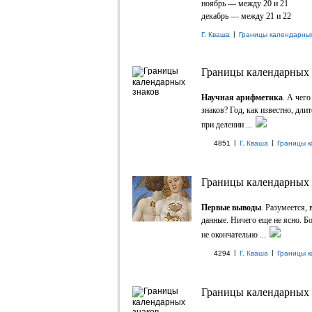
ноябрь — между 20 и 21
декабрь — между 21 и 22
|
Г. Кваша
Границы календарных
Границы календарных 
Научная арифметика
. А чег
знаков? Год, как известно, дли
при делении ...
|
|
4851
Г. Кваша
Границы к
Границы календарных 
Первые выводы
. Разумеется,
данные. Ничего еще не ясно. Б
не окончательно ...
|
|
4294
Г. Кваша
Границы к
Границы календарных 