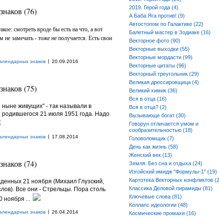
2019. Герой года (4)
наков (76)
А Баба Яга против! (9)
Автостопом по Галактике (22)
кое: смотреть вроде бы есть на что, а вот
Балетный мастер в Зодиаке (16)
ем не замечать - тоже не получается. Есть свои
Векторное фото (90)
Векторные выходки (55)
Векторные мордасти (99)
|
алендарных знаков
20.09.2016
Векторные цитаты (96)
Векторный треугольник (29)
Великая дрессировщица (4)
наков (75)
Великий химик (36)
Вся в отца (16)
 ныне живущих" - так называли в
Вся в отца? (2)
, родившегося 21 июля 1951 года. Надо
Вызывающе богат (30)
Говорун отличается умом и
сообразительностью (18)
|
алендарных знаков
17.08.2014
Головоломщик (7)
День как жизнь (58)
Женский век (13)
наков (74)
Земля. Без сна и отдыха (24)
Изгойский имидж "Формулы-1" (19)
Картотека Векторных конфликтов (2
денных 21 ноября (Михаил Глузский,
Классика Деловой пирамиды (81)
лов). Все они - Стрельцы. Пора столь
Ключевые слова (81)
0 ноября
...
Коллапс идеологии (48)
|
алендарных знаков
26.04.2014
Космические промахи (16)