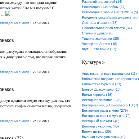
Разделяй и властвуй (14)
им на секунду, что нам дали задание
Революционные войны (14)
 равных частей. Что мы получим? С
Революция в Иране (2013-2015) (5)
...
Рождение российской дипломатии (
|
Святоша в законе (18)
алендарных знаков
15.08.2011
Спасительная сила власти (37)
Сталин и Дракон (8)
знаков
Тишина экономики (28)
Четвертая Англия (16)
Шут — это война (27)
аем рассуждать о наглядности изображения
ся к допущению о том, что первая отсечка
Культура >
|
алендарных знаков
22.08.2011
Аристократ играет разведчика (11)
Библиотека возрастного гороскопа 
Библиотека гурмана (33)
знаков
Боевой Дракон кино (13)
Божья коровка (16)
Векторная живопись (26)
винув предполагаемую отсечку, для тех, кто
Векторная мощь Поискового ТВ (7)
остроить график самостоятельно, предлагаем
Векторные пары в кино (279)
Векторные пары в музыке (72)
|
алендарных знаков
25.08.2011
Векторный анекдот (40)
Великий сказочник (40)
Всему шутя... (20)
наков (77)
Высшая сила усмешки (40)