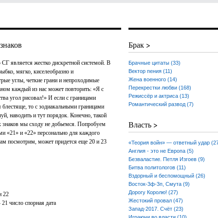
знаков
Брак >
 СГ является жестко дискретной системой. В
Брачные цитаты (33)
 зыбко, мягко, киселеобразно и
Вектор пения (11)
Жена военного (14)
трые углы, четкие грани и непроходимые
Перекрестки любви (168)
ном каждый из нас может повторить: «Я с
Режиссёр и актриса (13)
ства угол рисовал!» И если с границами
Романтический развод (7)
я блестяще, то с зодиакальными границами
уй, наводить и тут порядок. Конечно, такой
Власть >
ых знаков мы сходу не добьемся. Попробуем
ами «21» и «22» персонально для каждого
 там посмотрим, может придется еще 20 и 23
«Теория войн» — ответный удар (2
Англия - это не Европа (5)
Безваластие. Петля Изгоев (9)
Битва политологов (11)
Вздорный и беспомощный (26)
Восток-3ф-3п, Смута (9)
Дорогу Королю! (27)
и 22
Жестокий провал (47)
 21 число спорная дата
Запад-2017. Счёт (23)
Играючи во власти (10)