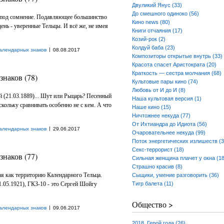
Двуликий Янус (33)
До смешного одиноко (56)
о под сомнение. Подавляющее большинство
Кино news (80)
ень - уверенные Тельцы. И всё же, не имея
Книги отчаяния (17)
Козий-рок (2)
Колдуй баба (23)
|
алендарных знаков
08.08.2017
Композиторы открытые внутрь (33)
Красота спасет Аристократа (20)
Краткость — сестра молчания (68)
наков (78)
Культовые пары кино (74)
Любовь от И до И (8)
 (21.03.1889)... Шут или Рыцарь? Песенный
Наша культовая версия (1)
скольку сравнивать особенно не с кем. А что
Наше кино (15)
Ничтожнее некуда (77)
От Ихтиандра до Идиота (56)
|
алендарных знаков
29.06.2017
Очаровательнее некуда (99)
Поток энергетических излишеств (3
Секс-террорист (18)
наков (77)
Сильная женщина плачет у окна (18
Страшно красив (8)
я как территорию Календарного Тельца.
Сыщики, умение разговорить (36)
1.05.1921), ГКЗ-10 - это Сергей Шойгу
Тигр балета (11)
Общество >
|
алендарных знаков
09.06.2017
2018. Герой года (26)