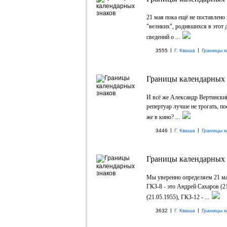
21 мая пока ещё не поставлен
"великих", родившихся в этот д
сведений о ...
|
|
3555
Г. Кваша
Границы к
Границы календарных з
И всё же Александр Вертинский
репертуар лучше не трогать, по
же в кино? ...
|
|
3446
Г. Кваша
Границы к
Границы календарных з
Мы уверенно определяем 21 ма
ГКЗ-8 - это Андрей Сахаров (2
(21.05.1955), ГКЗ-12 - ...
|
|
3632
Г. Кваша
Границы к