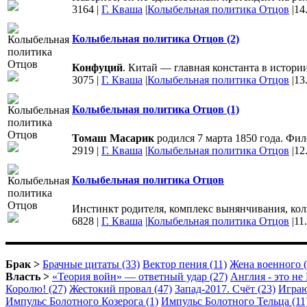
3164
|
Г. Кваша
|
Колыбельная политика Отцов
|
14
Колыбельная политика Отцов (2)
Конфуций
. Китай — главная константа в истории
3075
|
Г. Кваша
|
Колыбельная политика Отцов
|
13
Колыбельная политика Отцов (1)
Томаш Масарик
родился 7 марта 1850 года. Фил
2919
|
Г. Кваша
|
Колыбельная политика Отцов
|
12
Колыбельная политика Отцов
Инстинкт родителя, комплекс вынянчивания, колы
6828
|
Г. Кваша
|
Колыбельная политика Отцов
|
11
Брак >
Брачные цитаты (33)
Вектор пения (11)
Жена военного (
Власть >
«Теория войн» — ответный удар (27)
Англия - это не 
Королю! (27)
Жестокий провал (47)
Запад-2017. Счёт (23)
Играю
Импульс Болотного Козерога (1)
Импульс Болотного Тельца (11