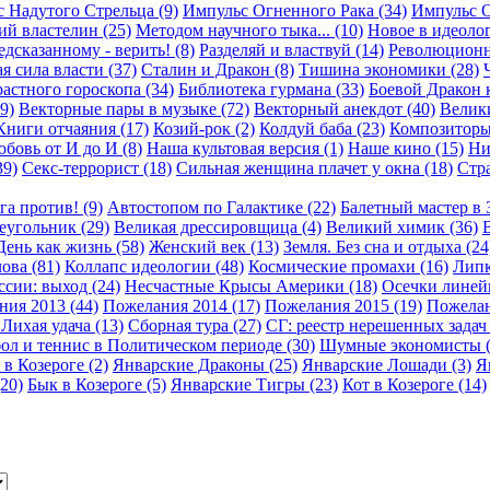
 Надутого Стрельца (9)
Импульс Огненного Рака (34)
Импульс О
й властелин (25)
Методом научного тыка... (10)
Новое в идеолог
дсказанному - верить! (8)
Разделяй и властвуй (14)
Революционн
я сила власти (37)
Сталин и Дракон (8)
Тишина экономики (28)
астного гороскопа (34)
Библиотека гурмана (33)
Боевой Дракон 
9)
Векторные пары в музыке (72)
Векторный анекдот (40)
Велики
Книги отчаяния (17)
Козий-рок (2)
Колдуй баба (23)
Композиторы
бовь от И до И (8)
Наша культовая версия (1)
Наше кино (15)
Ни
39)
Секс-террорист (18)
Сильная женщина плачет у окна (18)
Стра
га против! (9)
Автостопом по Галактике (22)
Балетный мастер в 
еугольник (29)
Великая дрессировщица (4)
Великий химик (36)
В
День как жизнь (58)
Женский век (13)
Земля. Без сна и отдыха (24
ова (81)
Коллапс идеологии (48)
Космические промахи (16)
Липк
сии: выход (24)
Несчастные Крысы Америки (18)
Осечки линейн
ия 2013 (44)
Пожелания 2014 (17)
Пожелания 2015 (19)
Пожелан
Лихая удача (13)
Сборная тура (27)
СГ: реестр нерешенных задач 
ол и теннис в Политическом периоде (30)
Шумные экономисты (
 в Козероге (2)
Январские Драконы (25)
Январские Лошади (3)
Я
20)
Бык в Козероге (5)
Январские Тигры (23)
Кот в Козероге (14)