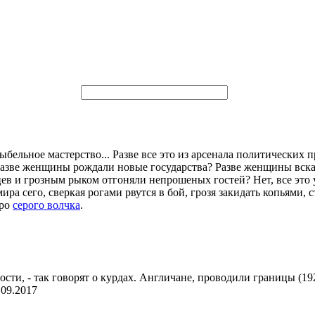
бельное мастерство... Разве все это из арсенала политических 
? Разве женщины рождали новые государства? Разве женщины вс
в и грозным рыком отгоняли непрошеных гостей? Нет, все это 
ра сего, сверкая рогами рвутся в бой, грозя закидать копьями,
про
серого волчка
.
и, - так говорят о курдах. Англичане, проводили границы (1921
.09.2017