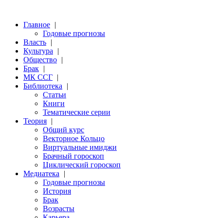
Главное
|
Годовые прогнозы
Власть
|
Культура
|
Общество
|
Брак
|
МК ССГ
|
Библиотека
|
Статьи
Книги
Тематические серии
Теория
|
Общий курс
Векторное Кольцо
Виртуальные имиджи
Брачный гороскоп
Циклический гороскоп
Медиатека
|
Годовые прогнозы
История
Брак
Возрасты
Карьера