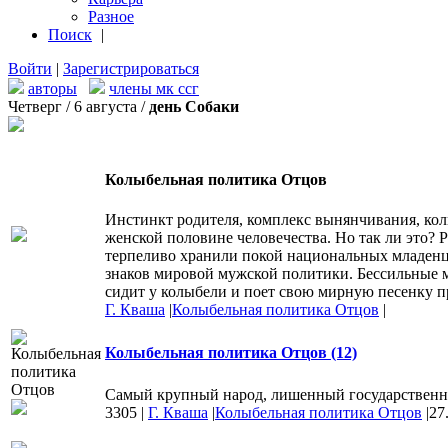
Разное
Поиск
|
Войти
|
Зарегистрироваться
авторы
члены мк ссг
Четверг / 6 августа /
день Собаки
Колыбельная политика Отцов
Инстинкт родителя, комплекс вынянчивания, колы
женской половине человечества. Но так ли это
терпеливо хранили покой национальных младенце
знаков мировой мужской политики. Бессильные ми
сидит у колыбели и поет свою мирную песенку 
Г. Кваша
|
Колыбельная политика Отцов
|
Колыбельная политика Отцов (12)
Самый крупный народ, лишенный государственност
3305
|
Г. Кваша
|
Колыбельная политика Отцов
|
27