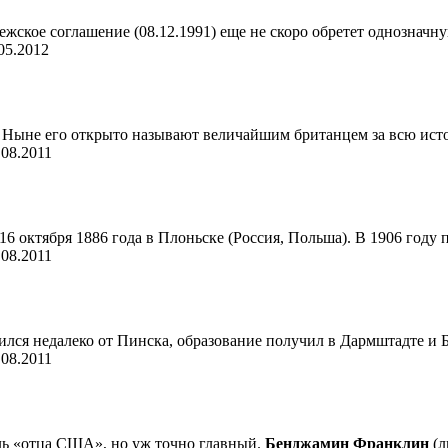
ежское соглашение (08.12.1991) еще не скоро обретет однозначную
05.2012
. Ныне его открыто называют величайшим британцем за всю истор
.08.2011
16 октября 1886 года в Плоньске (Россия, Польша). В 1906 году п
.08.2011
дился недалеко от Пинска, образование получил в Дармштадте и 
.08.2011
ль «отца США», но уж точно главный.
Бенджамин Франклин
(л