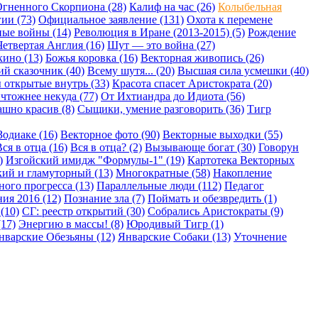
гненного Скорпиона (28)
Калиф на час (26)
Колыбельная
ии (73)
Официальное заявление (131)
Охота к перемене
ые войны (14)
Революция в Иране (2013-2015) (5)
Рождение
Четвертая Англия (16)
Шут — это война (27)
кино (13)
Божья коровка (16)
Векторная живопись (26)
й сказочник (40)
Всему шутя... (20)
Высшая сила усмешки (40)
 открытые внутрь (33)
Красота спасет Аристократа (20)
чтожнее некуда (77)
От Ихтиандра до Идиота (56)
шно красив (8)
Сыщики, умение разговорить (36)
Тигр
Зодиаке (16)
Векторное фото (90)
Векторные выходки (55)
ся в отца (16)
Вся в отца? (2)
Вызывающе богат (30)
Говорун
)
Изгойский имидж "Формулы-1" (19)
Картотека Векторных
ий и гламуторный (13)
Многократные (58)
Накопление
ого прогресса (13)
Параллельные люди (112)
Педагог
ия 2016 (12)
Познание зла (7)
Поймать и обезвредить (1)
(10)
СГ: реестр открытий (30)
Собрались Аристократы (9)
17)
Энергию в массы! (8)
Юродивый Тигр (1)
нварские Обезьяны (12)
Январские Собаки (13)
Уточнение