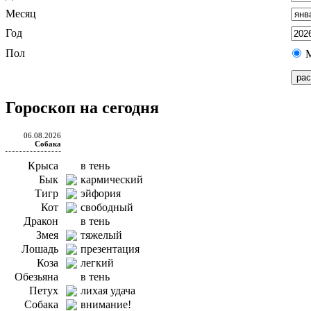
Месяц
Год
Пол
Гороскоп на сегодня
06.08.2026
Собака
Крыса
в тень
Бык
кармический
Тигр
эйфория
Кот
свободный
Дракон
в тень
Змея
тяжелый
Лошадь
презентация
Коза
легкий
Обезьяна
в тень
Петух
лихая удача
Собака
внимание!