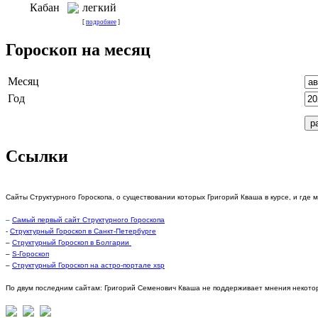
Кабан
легкий
[
подробнее
]
Гороскоп на месяц
Месяц
Год
Ссылки
Сайты Структурного Гороскопа, о существовании которых Григорий Кваша в курсе, и где 
–
Самый первый сайт Структурного Гороскопа
-
Структурный Гороскоп в Санкт-Петербурге
–
Структурный Гороскоп в Болгарии
–
S-Гороскоп
–
Структурный Гороскоп на астро-портале xsp
По двум последним сайтам: Григорий Семенович Кваша не поддерживает мнения некотор