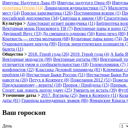
Импульс Надутого Льва (8)
Импульс надутого Овна (8)
Импульс
политика Отцов (14)
Ликвидация журналистики (17)
Малолетни
мест (14)
Поиски харизматика (126)
Постимперия вскоре (1)
Пре
российской дипломатии (34)
Святоша в законе (18)
Спасительна
Культура >
Аристократ играет разведчика (11)
Библиотека возр
Векторная мощь Поискового ТВ (7)
Векторные пары в кино (27
Двуликий Янус (33)
До смешного одиноко (56)
Кино news (80)
Краткость — сестра молчания (68)
Культовые пары кино (74)
Лю
Очаровательнее некуда (99)
Поток энергетических излишеств (
балета (11)
Общество >
2018. Герой года (26)
2019. Герой года (4)
А Баба Я
Векторные мордасти (99)
Векторные цитаты (96)
Векторный тр
отличается умом и сообразительностью (18)
Головоломщик (7)
конфликтов (22)
Классика Деловой пирамиды (81)
Ключевые сл
проблем (4)
Несчастные Быки России (51)
Несчастные Быки Рос
навсегда (20)
Петух в Козероге (8)
Пожелания 2012 (51)
Пожелан
Предсказанному - верить! (18)
Пророк / Пройдоха (15)
Прорыв. 
Спорт: как ловить лихую удачу (25)
Умереть не встать (39)
Футб
Уточнение даты >
2017. Взгляды (25)
Змея в Козероге (11)
Коза
даты (81)
Границы календарных знаков (86)
Январские Крысы (
Ваш гороскоп
День