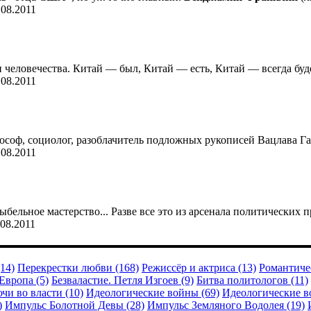
.08.2011
 человечества. Китай — был, Китай — есть, Китай — всегда буде
.08.2011
ософ, социолог, разоблачитель подложных рукописей Вацлава Ган
.08.2011
бельное мастерство... Разве все это из арсенала политических п
.08.2011
14)
Перекрестки любви (168)
Режиссёр и актриса (13)
Романтичес
Европа (5)
Безваластие. Петля Изгоев (9)
Битва политологов (11)
чи во власти (10)
Идеологические войны (69)
Идеологические в
)
Импульс Болотной Девы (28)
Импульс Земляного Водолея (19)