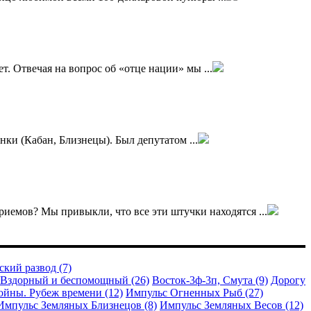
т. Отвечая на вопрос об «отце нации» мы ...
ки (Кабан, Близнецы). Был депутатом ...
риемов? Мы привыкли, что все эти штучки находятся ...
кий развод (7)
Вздорный и беспомощный (26)
Восток-3ф-3п, Смута (9)
Дорогу
ойны. Рубеж времени (12)
Импульс Огненных Рыб (27)
Импульс Земляных Близнецов (8)
Импульс Земляных Весов (12)