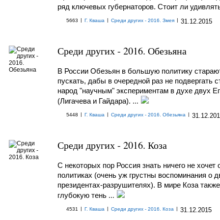
ряд ключевых губернаторов. Стоит ли удивлят
|
|
|
5663
Г. Кваша
Среди других - 2016. Змея
31.12.2015
Среди других - 2016. Обезьяна
В России Обезьян в большую политику стараю
пускать, дабы в очередной раз не подвергать с
народ "научным" экспериментам в духе двух Е
(Лигачева и Гайдара).
...
|
|
|
5448
Г. Кваша
Среди других - 2016. Обезьяна
31.12.20
Среди других - 2016. Коза
С некоторых пор Россия знать ничего не хочет 
политиках (очень уж грустны воспоминания о д
президентах-разрушителях). В мире Коза такж
глубокую тень
...
|
|
|
4531
Г. Кваша
Среди других - 2016. Коза
31.12.2015