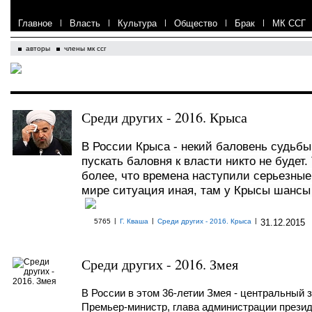
Главное
|
Власть
|
Культура
|
Общество
|
Брак
|
МК ССГ
авторы
члены мк ссг
Среди других - 2016. Крыса
В России Крыса - некий баловень судьбы
пускать баловня к власти никто не будет.
более, что времена наступили серьезные
мире ситуация иная, там у Крысы шансы
|
|
|
5765
Г. Кваша
Среди других - 2016. Крыса
31.12.2015
Среди других - 2016. Змея
В России в этом 36-летии Змея - центральный з
Премьер-министр, глава администрации презид