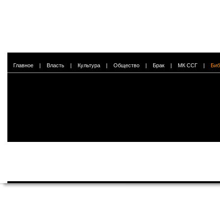
Главное
|
Власть
|
Культура
|
Общество
|
Брак
|
МК ССГ
|
Биб