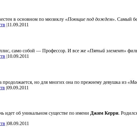
звестен в основном по мюзиклу
«Поющие под дождем»
. Самый б
ств
|
11.09.2011
ллис, само собой — Профессор. И все же
«Пятый элемент»
филь
ств
|
10.09.2011
ра продолжается, но для многих она по прежнему девушка из
«Ма
ств
|
09.09.2011
ечь идет об уникальном существе по имени
Джим Керри
. Родилс
ств
|
08.09.2011