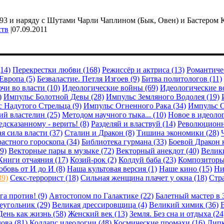
93 и наряду с Шутами Чарли Чаплином (Бык, Овен) и Бастером Ки
ств
|
07.09.2011
14)
Перекрестки любви (168)
Режиссёр и актриса (13)
Романтичес
Европа (5)
Безваластие. Петля Изгоев (9)
Битва политологов (11)
чи во власти (10)
Идеологические войны (69)
Идеологические в
)
Импульс Болотной Девы (28)
Импульс Земляного Водолея (19)
 Надутого Стрельца (9)
Импульс Огненного Рака (34)
Импульс О
й властелин (25)
Методом научного тыка... (10)
Новое в идеолог
дсказанному - верить! (8)
Разделяй и властвуй (14)
Революционн
я сила власти (37)
Сталин и Дракон (8)
Тишина экономики (28)
астного гороскопа (34)
Библиотека гурмана (33)
Боевой Дракон 
9)
Векторные пары в музыке (72)
Векторный анекдот (40)
Велики
Книги отчаяния (17)
Козий-рок (2)
Колдуй баба (23)
Композиторы
бовь от И до И (8)
Наша культовая версия (1)
Наше кино (15)
Ни
39)
Секс-террорист (18)
Сильная женщина плачет у окна (18)
Стра
га против! (9)
Автостопом по Галактике (22)
Балетный мастер в 
еугольник (29)
Великая дрессировщица (4)
Великий химик (36)
В
День как жизнь (58)
Женский век (13)
Земля. Без сна и отдыха (24
ова (81)
Коллапс идеологии (48)
Космические промахи (16)
Липк