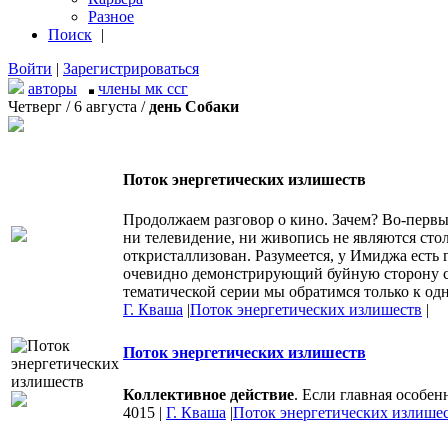
Разное
Поиск
|
Войти
|
Зарегистрироваться
авторы
члены мк ссг
Четверг / 6 августа /
день Собаки
Поток энергетических излишеств
Продолжаем разговор о кино. Зачем? Во-первых
ни телевидение, ни живопись не являются ст
откристаллизован. Разумеется, у Имиджа есть 
очевидно демонстрирующий буйную сторону с
тематической серии мы обратимся только к од
Г. Кваша
|
Поток энергетических излишеств
|
Поток энергетических излишеств
Коллективное действие
. Если главная особен
4015
|
Г. Кваша
|
Поток энергетических излише