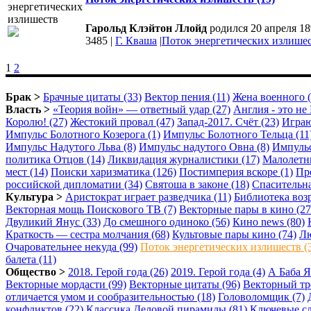
Гарольд Клэйтон Ллойд
родился 20 апреля 18
3485
|
Г. Кваша
|
Поток энергетических излише
1
2
Брак >
Брачные цитаты (33)
Вектор пения (11)
Жена военного (
Власть >
«Теория войн» — ответный удар (27)
Англия - это не 
Королю! (27)
Жестокий провал (47)
Запад-2017. Счёт (23)
Играю
Импульс Болотного Козерога (1)
Импульс Болотного Тельца (11
Импульс Надутого Льва (8)
Импульс надутого Овна (8)
Импульс
политика Отцов (14)
Ликвидация журналистики (17)
Малолетни
мест (14)
Поиски харизматика (126)
Постимперия вскоре (1)
Пре
российской дипломатии (34)
Святоша в законе (18)
Спасительна
Культура >
Аристократ играет разведчика (11)
Библиотека возр
Векторная мощь Поискового ТВ (7)
Векторные пары в кино (27
Двуликий Янус (33)
До смешного одиноко (56)
Кино news (80)
Краткость — сестра молчания (68)
Культовые пары кино (74)
Лю
Очаровательнее некуда (99)
Поток энергетических излишеств (
балета (11)
Общество >
2018. Герой года (26)
2019. Герой года (4)
А Баба Я
Векторные мордасти (99)
Векторные цитаты (96)
Векторный тр
отличается умом и сообразительностью (18)
Головоломщик (7)
конфликтов (22)
Классика Деловой пирамиды (81)
Ключевые сл