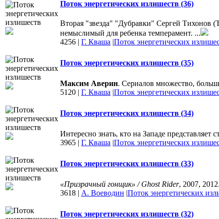
Поток энергетических излишеств (36)
Вторая "звезда" "Дубравки" Сергей Тихонов (Ти
немыслимый для ребенка темперамент. ...
4256
|
Г. Кваша
|
Поток энергетических излише
Поток энергетических излишеств (35)
Максим Аверин
. Сериалов множество, больши
5120
|
Г. Кваша
|
Поток энергетических излише
Поток энергетических излишеств (34)
Интересно знать, кто на Западе представляет 
3965
|
Г. Кваша
|
Поток энергетических излише
Поток энергетических излишеств (33)
«Призрачный гонщик» / Ghost Rider
, 2007, 2012
3618
|
А. Воеводин
|
Поток энергетических изл
Поток энергетических излишеств (32)