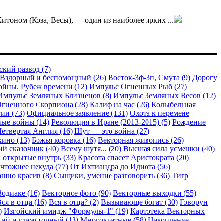
тоном (Коза, Весы), — один из наиболее ярких ...
кий развод (7)
Вздорный и беспомощный (26)
Восток-3ф-3п, Смута (9)
Дорогу
ойны. Рубеж времени (12)
Импульс Огненных Рыб (27)
Импульс Земляных Близнецов (8)
Импульс Земляных Весов (12)
гненного Скорпиона (28)
Калиф на час (26)
Колыбельная
ии (73)
Официальное заявление (131)
Охота к перемене
ые войны (14)
Революция в Иране (2013-2015) (5)
Рождение
Четвертая Англия (16)
Шут — это война (27)
кино (13)
Божья коровка (16)
Векторная живопись (26)
й сказочник (40)
Всему шутя... (20)
Высшая сила усмешки (40)
 открытые внутрь (33)
Красота спасет Аристократа (20)
чтожнее некуда (77)
От Ихтиандра до Идиота (56)
шно красив (8)
Сыщики, умение разговорить (36)
Тигр
Зодиаке (16)
Векторное фото (90)
Векторные выходки (55)
ся в отца (16)
Вся в отца? (2)
Вызывающе богат (30)
Говорун
)
Изгойский имидж "Формулы-1" (19)
Картотека Векторных
ий и гламуторный (13)
Многократные (58)
Накопление