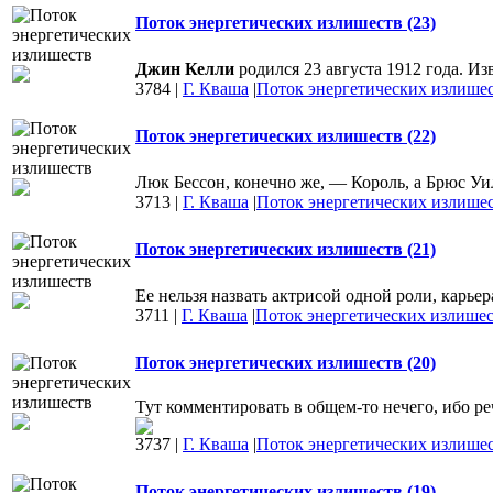
Поток энергетических излишеств (23)
Джин Келли
родился 23 августа 1912 года. И
3784
|
Г. Кваша
|
Поток энергетических излише
Поток энергетических излишеств (22)
Люк Бессон, конечно же, — Король, а Брюс Уи
3713
|
Г. Кваша
|
Поток энергетических излише
Поток энергетических излишеств (21)
Ее нельзя назвать актрисой одной роли, карье
3711
|
Г. Кваша
|
Поток энергетических излише
Поток энергетических излишеств (20)
Тут комментировать в общем-то нечего, ибо р
3737
|
Г. Кваша
|
Поток энергетических излише
Поток энергетических излишеств (19)