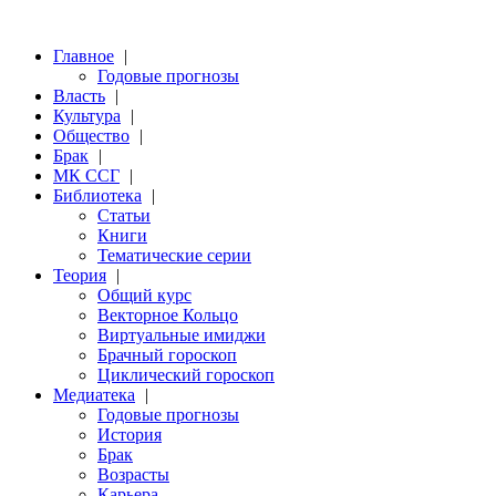
Главное
|
Годовые прогнозы
Власть
|
Культура
|
Общество
|
Брак
|
МК ССГ
|
Библиотека
|
Статьи
Книги
Тематические серии
Теория
|
Общий курс
Векторное Кольцо
Виртуальные имиджи
Брачный гороскоп
Циклический гороскоп
Медиатека
|
Годовые прогнозы
История
Брак
Возрасты
Карьера