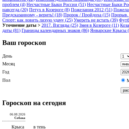
проблем (4)
Несчастные Быки России (51)
Несчастные Быки Рос
навсегда (20)
Петух в Козероге (8)
Пожелания 2012 (51)
Пожелан
Предсказанному - верить! (18)
Пророк / Пройдоха (15)
Прорыв. 
Спорт: как ловить лихую удачу (25)
Умереть не встать (39)
Футб
Уточнение даты >
2017. Взгляды (25)
Змея в Козероге (11)
Коза
даты (81)
Границы календарных знаков (86)
Январские Крысы (
Ваш гороскоп
День
Месяц
Год
Пол
Гороскоп на сегодня
06.08.2026
Собака
Крыса
в тень