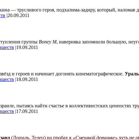
ткина — трусливого героя, подхалима-задиру, который, наломав 
ств
|
20.09.2011
ыступления группы
Boney M
, наверняка запомнили большую, неуг
ишеств
|
19.09.2011
звёзд и героев и начинает догонять кинематографическое.
Ураль
ишеств
|
18.09.2011
зраиле, пытаясь найти счастье в коллективистских ценностях тру
ишеств
|
17.09.2011
занд
(Лошадь, Телец) на пробах к
«Смешной девчонке»
чуть не о