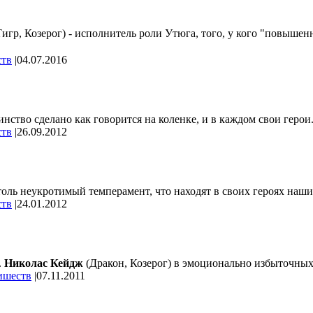
гр, Козерог) - исполнитель роли Утюга, того, у кого "повышенна
ств
|
04.07.2016
нство сделано как говорится на коленке, и в каждом свои герои.
ств
|
26.09.2012
столь неукротимый темперамент, что находят в своих героях наш
ств
|
24.01.2012
.
Николас Кейдж
(Дракон, Козерог) в эмоционально избыточных 
ишеств
|
07.11.2011