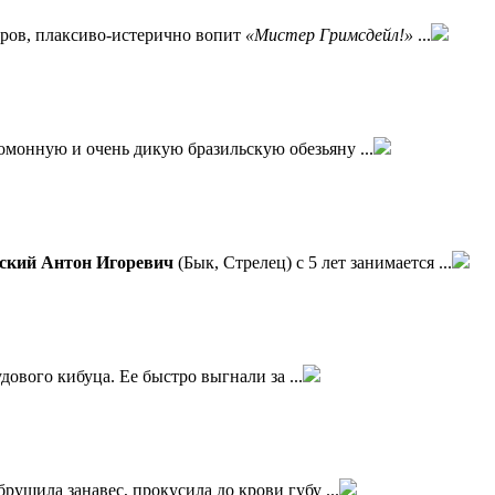
дров, плаксиво-истерично вопит
«Мистер Гримсдейл!»
...
омонную и очень дикую бразильскую обезьяну ...
ский Антон Игоревич
(Бык, Стрелец) c 5 лет занимается ...
дового кибуца. Ее быстро выгнали за ...
брушила занавес, прокусила до крови губу ...