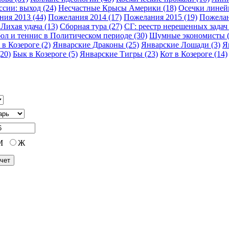
сии: выход (24)
Несчастные Крысы Америки (18)
Осечки линейн
ия 2013 (44)
Пожелания 2014 (17)
Пожелания 2015 (19)
Пожелан
Лихая удача (13)
Сборная тура (27)
СГ: реестр нерешенных задач 
ол и теннис в Политическом периоде (30)
Шумные экономисты (
 в Козероге (2)
Январские Драконы (25)
Январские Лошади (3)
Я
20)
Бык в Козероге (5)
Январские Тигры (23)
Кот в Козероге (14)
М
Ж