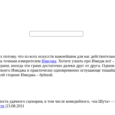
 потому, что из всех искусств важнейшим для нас действительно
оль точным измерителем
Имиджа
. Хотите узнать про Имидж всё 
грани, иногда эти грани достаточно далеки друг от друга. Одни
воего Имиджа и практически одновременно оглушающе тишайшую
ной стороне Имиджа – буйной.
ность удачного сценария, в том числе комедийного, «на Шута» – 
ств
|
23.08.2011