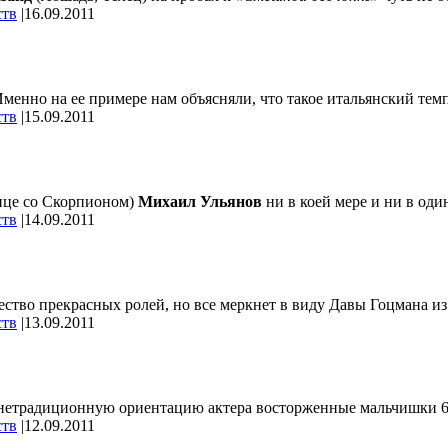
ств
|
16.09.2011
менно на ее примере нам объясняли, что такое итальянский темпе
ств
|
15.09.2011
ице со Скорпионом)
Михаил Ульянов
ни в коей мере и ни в оди
ств
|
14.09.2011
ство прекрасных ролей, но все меркнет в виду Давы Гоцмана и
ств
|
13.09.2011
 нетрадиционную ориентацию актера восторженные мальчишки 60-х
ств
|
12.09.2011