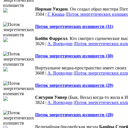
Норман Уиздом
. Он создал образ мистера Пи
3504
|
Г. Кваша
|
Поток энергетических излише
Поток энергетических излишеств (31)
Бобби Фаррелл
. Кто смотрел сценические в
3626
|
А. Воеводин
|
Поток энергетических изл
Поток энергетических излишеств (30)
Виртуальное медиа-пространство имеет своих 
3608
|
А. Воеводин
|
Поток энергетических изл
Поток энергетических излишеств (29)
Сигурни Уивер
(Бык, Весы) когда-то жила в И
3824
|
А. Воеводин
|
Поток энергетических изл
Поток энергетических излишеств (28)
Величайшая бродвейская звезда
Барбра Стрей