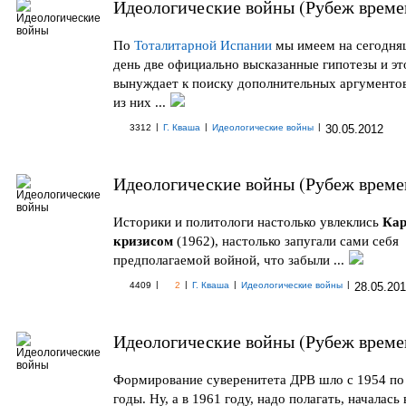
Идеологические войны (Рубеж време
По
Тоталитарной
Испании
мы имеем на сегодн
день две официально высказанные гипотезы и эт
вынуждает к поиску дополнительных аргументо
из них ...
|
|
|
3312
Г. Кваша
Идеологические войны
30.05.2012
Идеологические войны (Рубеж време
Историки и политологи настолько увлеклись
Ка
кризисом
(1962), настолько запугали сами себя
предполагаемой войной, что забыли ...
|
|
|
|
4409
2
Г. Кваша
Идеологические войны
28.05.20
Идеологические войны (Рубеж време
Формирование суверенитета ДРВ шло с 1954 по
годы. Ну, а в 1961 году, надо полагать, началась