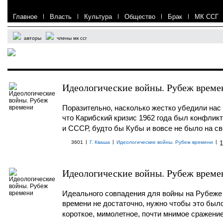
Главное
|
Власть
|
Культура
|
Общество
|
Брак
|
МК ССГ
авторы
члены мк ссг
Идеологические войны. Рубеж времен
Поразительно, насколько жестко убедили нас 
что Карибский кризис 1962 года был конфли
и СССР, будто бы Кубы и вовсе не было на св
|
|
|
3601
Г. Кваша
Идеологические войны. Рубеж времени
1
Идеологические войны. Рубеж времен
Идеального совпадения для войны на Рубеже
времени не достаточно, нужно чтобы это был
короткое, мимолетное, почти мнимое сражени