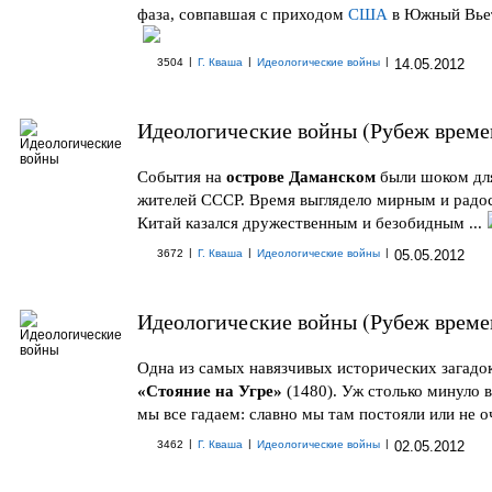
фаза, совпавшая с приходом
США
в Южный Вьет
|
|
|
3504
Г. Кваша
Идеологические войны
14.05.2012
Идеологические войны (Рубеж време
События на
острове Даманском
были шоком дл
жителей СССР. Время выглядело мирным и радо
Китай казался дружественным и безобидным ...
|
|
|
3672
Г. Кваша
Идеологические войны
05.05.2012
Идеологические войны (Рубеж време
Одна из самых навязчивых исторических загадок 
«Стояние на Угре»
(1480). Уж столько минуло в
мы все гадаем: славно мы там постояли или не оч
|
|
|
3462
Г. Кваша
Идеологические войны
02.05.2012