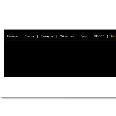
Главное
|
Власть
|
Культура
|
Общество
|
Брак
|
МК ССГ
|
Биб