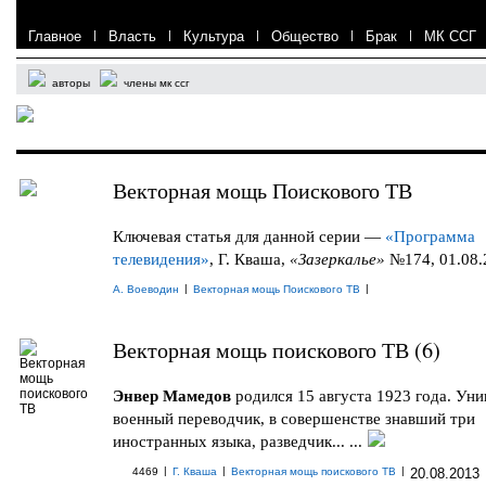
Главное
|
Власть
|
Культура
|
Общество
|
Брак
|
МК ССГ
авторы
члены мк ссг
Векторная мощь Поискового ТВ
Ключевая статья для данной серии —
«Программа
телевидения»
, Г. Кваша,
«Зазеркалье»
№174, 01.08.
|
|
А. Воеводин
Векторная мощь Поискового ТВ
Векторная мощь поискового ТВ (6)
Энвер Мамедов
родился 15 августа 1923 года. Ун
военный переводчик, в совершенстве знавший три
иностранных языка, разведчик... ...
|
|
|
4469
Г. Кваша
Векторная мощь поискового ТВ
20.08.2013