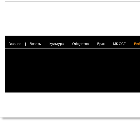
Главное
|
Власть
|
Культура
|
Общество
|
Брак
|
МК ССГ
|
Биб