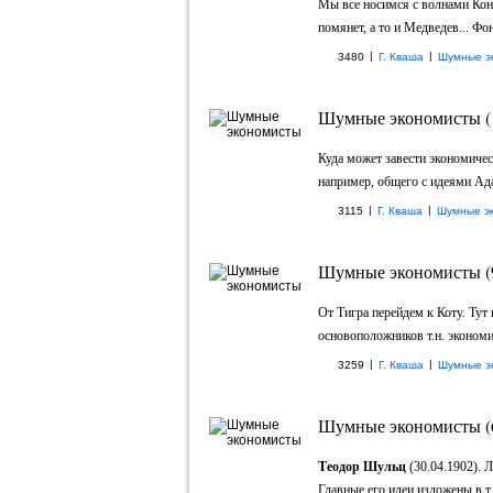
Мы все носимся с волнами Кон
помянет, а то и Медведев... Фон
|
|
3480
Г. Кваша
Шумные э
Шумные экономисты (
Куда может завести экономичес
например, общего с идеями Ада
|
|
3115
Г. Кваша
Шумные э
Шумные экономисты (
От Тигра перейдем к Коту. Тут
основоположников т.н. экономич
|
|
3259
Г. Кваша
Шумные э
Шумные экономисты (
Теодор Шульц
(30.04.1902). 
Главные его идеи изложены в т.