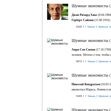
Шумные экономисты (
Джон Ричард Хикс
(8.04.190
Герберт Саймон
(15.06.1916) 
|
|
3118
Г. Кваша
Шумные э
Шумные экономисты (
Анри Сен-Симон
(17.10.1760
человек. Мечтал о том, чтобы 
|
|
3072
Г. Кваша
Шумные э
Шумные экономисты (
Николай Кондратьев
(16.03.1
иконостаса Маркса, Ленина и иже
|
|
3165
Г. Кваша
Шумные э
Шумные экономисты (