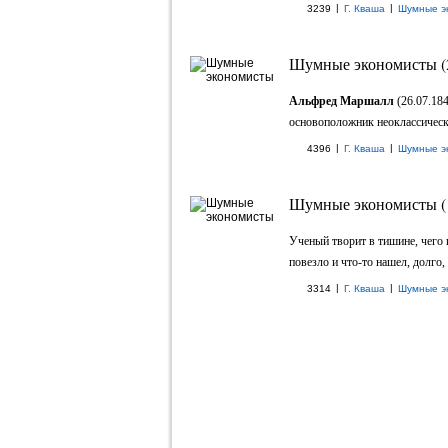
|
|
3239
Г. Кваша
Шумные э
Шумные экономисты (
Альфред Маршалл
(26.07.184
основоположник неоклассическо
|
|
4396
Г. Кваша
Шумные э
Шумные экономисты (
Ученый творит в тишине, чего 
повезло и что-то нашел, долго, 
|
|
3314
Г. Кваша
Шумные э