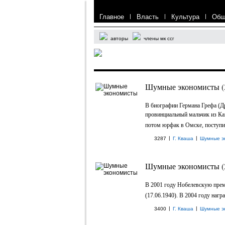
Главное
|
Власть
|
Культура
|
Общ
авторы
члены мк ссг
Шумные экономисты (
В биографии Германа Грефа (Др
провинциальный мальчик из Каз
потом юрфак в Омске, поступил 
|
|
3287
Г. Кваша
Шумные э
Шумные экономисты (
В 2001 году Нобелевскую пр
(17.06.1940). В 2004 году наг
|
|
3400
Г. Кваша
Шумные э