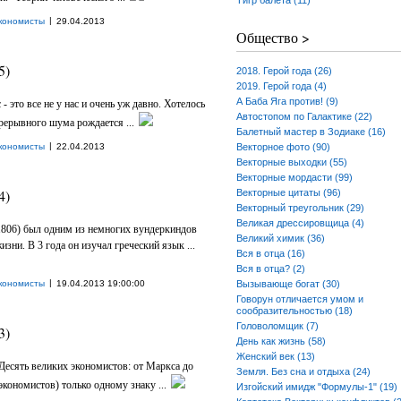
Тигр балета (11)
|
кономисты
29.04.2013
Общество >
5)
2018. Герой года (26)
2019. Герой года (4)
А Баба Яга против! (9)
 это все не у нас и очень уж давно. Хотелось
Автостопом по Галактике (22)
рерывного шума рождается ...
Балетный мастер в Зодиаке (16)
|
кономисты
22.04.2013
Векторное фото (90)
Векторные выходки (55)
Векторные мордасти (99)
4)
Векторные цитаты (96)
Векторный треугольник (29)
Великая дрессировщица (4)
1806) был одним из немногих вундеркиндов
Великий химик (36)
зни. В 3 года он изучал греческий язык ...
Вся в отца (16)
Вся в отца? (2)
|
кономисты
19.04.2013 19:00:00
Вызывающе богат (30)
Говорун отличается умом и
сообразительностью (18)
Головоломщик (7)
3)
День как жизнь (58)
Женский век (13)
Десять великих экономистов: от Маркса до
Земля. Без сна и отдыха (24)
экономистов) только одному знаку ...
Изгойский имидж "Формулы-1" (19)