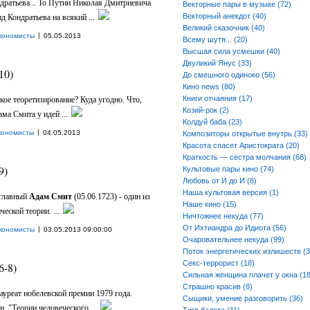
дратьева... То Путин Николая Дмитриевича
Векторные пары в музыке (72)
Векторный анекдот (40)
д Кондратьева на всякий ...
Великий сказочник (40)
|
кономисты
05.05.2013
Всему шутя... (20)
Высшая сила усмешки (40)
Двуликий Янус (33)
10)
До смешного одиноко (56)
Кино news (80)
Книги отчаяния (17)
кое теоретизирование? Куда угодно. Что,
Козий-рок (2)
ма Смита у идей ...
Колдуй баба (23)
|
кономисты
04.05.2013
Композиторы открытые внутрь (33)
Красота спасет Аристократа (20)
Краткость — сестра молчания (68)
9)
Культовые пары кино (74)
Любовь от И до И (8)
Наша культовая версия (1)
 главный
Адам Смит
(05.06.1723) - один из
Наше кино (15)
еской теории. ...
Ничтожнее некуда (77)
От Ихтиандра до Идиота (56)
|
кономисты
03.05.2013 09:00:00
Очаровательнее некуда (99)
Поток энергетических излишеств (3
Секс-террорист (18)
6-8)
Сильная женщина плачет у окна (18
Страшно красив (8)
Лауреат нобелевской премии 1979 года.
Сыщики, умение разговорить (36)
н. "Теории человеческого ...