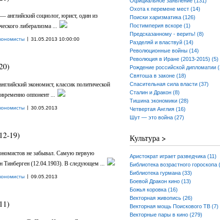
Официальное заявление (131)
Охота к перемене мест (14)
 — английский социолог, юрист, один из
Поиски харизматика (126)
еского либерализма ...
Постимперия вскоре (1)
Предсказанному - верить! (8)
|
кономисты
31.05.2013 10:00:00
Разделяй и властвуй (14)
Революционные войны (14)
Революция в Иране (2013-2015) (5)
20)
Рождение российской дипломатии (
Святоша в законе (18)
 английский экономист, классик политической
Спасительная сила власти (37)
Сталин и Дракон (8)
овременно оппонент ...
Тишина экономики (28)
|
кономисты
30.05.2013
Четвертая Англия (16)
Шут — это война (27)
12-19)
Культура >
ономистов не забывал. Самую первую
Аристократ играет разведчика (11)
 Тинберген (12.04.1903). В следующем ...
Библиотека возрастного гороскопа 
Библиотека гурмана (33)
|
кономисты
09.05.2013
Боевой Дракон кино (13)
Божья коровка (16)
Векторная живопись (26)
11)
Векторная мощь Поискового ТВ (7)
Векторные пары в кино (279)