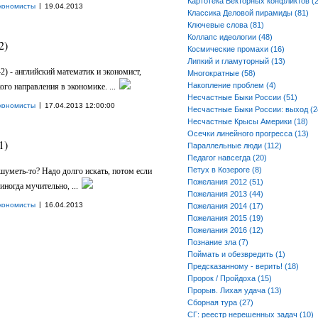
Картотека Векторных конфликтов (2
|
кономисты
19.04.2013
Классика Деловой пирамиды (81)
Ключевые слова (81)
Коллапс идеологии (48)
2)
Космические промахи (16)
Липкий и гламуторный (13)
2) - английский математик и экономист,
Многократные (58)
Накопление проблем (4)
го направления в экономике. ...
Несчастные Быки России (51)
|
кономисты
17.04.2013 12:00:00
Несчастные Быки России: выход (2
Несчастные Крысы Америки (18)
Осечки линейного прогресса (13)
1)
Параллельные люди (112)
Педагог навсегда (20)
Петух в Козероге (8)
шуметь-то? Надо долго искать, потом если
Пожелания 2012 (51)
иногда мучительно, ...
Пожелания 2013 (44)
|
кономисты
16.04.2013
Пожелания 2014 (17)
Пожелания 2015 (19)
Пожелания 2016 (12)
Познание зла (7)
Поймать и обезвредить (1)
Предсказанному - верить! (18)
Пророк / Пройдоха (15)
Прорыв. Лихая удача (13)
Сборная тура (27)
СГ: реестр нерешенных задач (10)