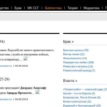
ество
|
Брак
|
МК ССГ
|
Библиотека
|
Теория
|
Медиатека
|
34)
Брак >
акон, Водолей) нет ничего примечательного:
Брачные цитаты (33)
ахстана, служба во внутренних войсках,
Вектор пения (11)
Жена военного (14)
в аспирантуру, ...
Перекрестки любви (168)
|
кономисты
05.06.2016
Режиссёр и актриса (13)
Романтический развод (7)
27-29)
Власть >
емию присуждают
Джорджу Акерлофу
«Теория войн» — ответный удар (2
радили
Эдварда Прескотта
...
Англия - это не Европа (5)
Безваластие. Петля Изгоев (9)
|
кономисты
04.06.2013
Битва политологов (11)
Вздорный и беспомощный (26)