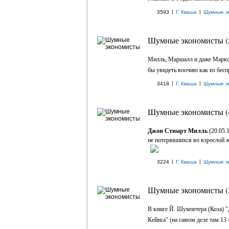
|
|
3593
Г. Кваша
Шумные э
Шумные экономисты (
Милль, Маршалл и даже Маркс -
бы увидеть воочию как из бесп
|
|
3418
Г. Кваша
Шумные э
Шумные экономисты (
Джон Стюарт Милль
(20.05.
не потерявшихся во взрослой жи
|
|
3224
Г. Кваша
Шумные э
Шумные экономисты (
В книге Й. Шумпетера (Коза) "
Кейнса" (на самом деле там 13 