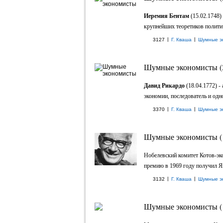
Иеремия Бентам
(15.02.1748)
крупнейших теоретиков политич
|
|
3127
Г. Кваша
Шумные э
Шумные экономисты (
Давид Рикардо
(18.04.1772) -
экономии, последователь и одн
|
|
3370
Г. Кваша
Шумные э
Шумные экономисты (
Нобелевский комитет Котов-эк
премию в 1969 году получил Ян
|
|
3132
Г. Кваша
Шумные э
Шумные экономисты (