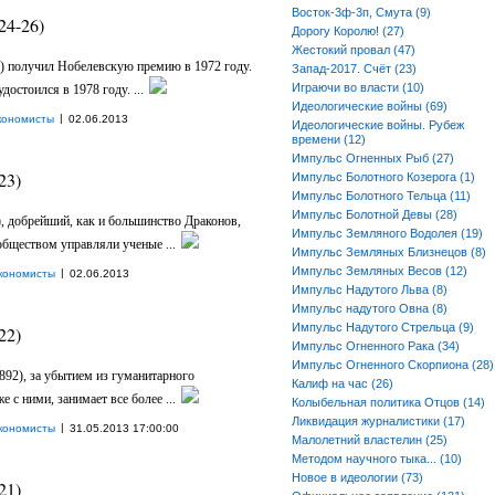
Восток-3ф-3п, Смута (9)
24-26)
Дорогу Королю! (27)
Жестокий провал (47)
4) получил Нобелевскую премию в 1972 году.
Запад-2017. Счёт (23)
Играючи во власти (10)
удостоился в 1978 году. ...
Идеологические войны (69)
|
кономисты
02.06.2013
Идеологические войны. Рубеж
времени (12)
Импульс Огненных Рыб (27)
23)
Импульс Болотного Козерога (1)
Импульс Болотного Тельца (11)
Импульс Болотной Девы (28)
), добрейший, как и большинство Драконов,
Импульс Земляного Водолея (19)
обществом управляли ученые ...
Импульс Земляных Близнецов (8)
Импульс Земляных Весов (12)
|
кономисты
02.06.2013
Импульс Надутого Льва (8)
Импульс надутого Овна (8)
Импульс Надутого Стрельца (9)
22)
Импульс Огненного Рака (34)
Импульс Огненного Скорпиона (28)
892), за убытием из гуманитарного
Калиф на час (26)
 с ними, занимает все более ...
Колыбельная политика Отцов (14)
Ликвидация журналистики (17)
|
кономисты
31.05.2013 17:00:00
Малолетний властелин (25)
Методом научного тыка... (10)
Новое в идеологии (73)
21)