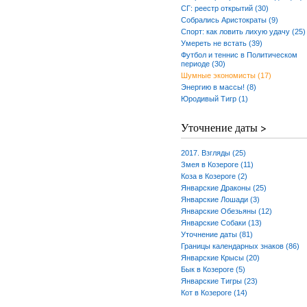
СГ: реестр открытий (30)
Собрались Аристократы (9)
Спорт: как ловить лихую удачу (25)
Умереть не встать (39)
Футбол и теннис в Политическом
периоде (30)
Шумные экономисты (17)
Энергию в массы! (8)
Юродивый Тигр (1)
Уточнение даты >
2017. Взгляды (25)
Змея в Козероге (11)
Коза в Козероге (2)
Январские Драконы (25)
Январские Лошади (3)
Январские Обезьяны (12)
Январские Собаки (13)
Уточнение даты (81)
Границы календарных знаков (86)
Январские Крысы (20)
Бык в Козероге (5)
Январские Тигры (23)
Кот в Козероге (14)