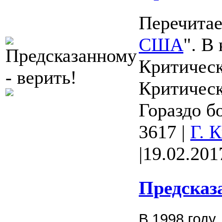
Перечитае
США
". В
Критическ
Критическ
Гораздо бо
3617
|
Г. 
|
19.02.201
Предсказа
В 1998 году