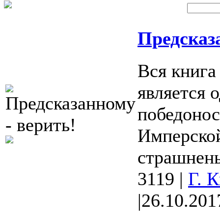
Предсказа
Вся книга
является 
победонос
Имперской
страшненьк
3119
|
Г. 
|
26.10.201