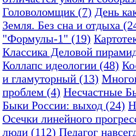
Головоломщик (7)
День ка
Земля. Без сна и отдыха (2
"Формулы-1" (19)
Картоте
Классика Деловой пирамид
Коллапс идеологии (48)
Ко
и гламуторный (13)
Многок
проблем (4)
Несчастные Бы
Быки России: выход (24)
Н
Осечки линейного прогресс
люди (112)
Педагог навсегд