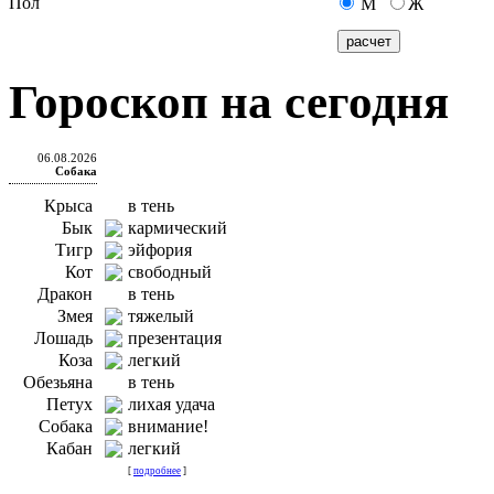
Пол
М
Ж
Гороскоп на сегодня
06.08.2026
Собака
Крыса
в тень
Бык
кармический
Тигр
эйфория
Кот
свободный
Дракон
в тень
Змея
тяжелый
Лошадь
презентация
Коза
легкий
Обезьяна
в тень
Петух
лихая удача
Собака
внимание!
Кабан
легкий
[
подробнее
]