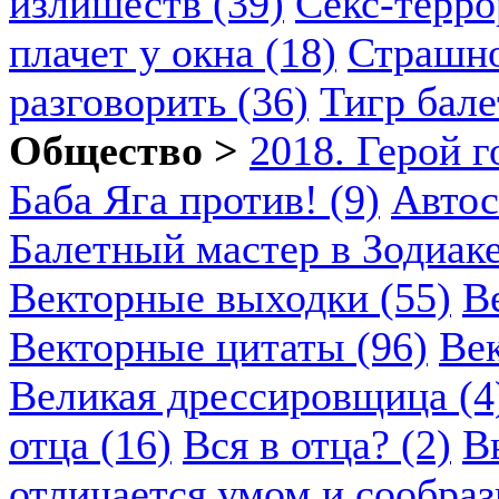
излишеств (39)
Секс-терро
плачет у окна (18)
Страшно
разговорить (36)
Тигр бале
Общество >
2018. Герой г
Баба Яга против! (9)
Автос
Балетный мастер в Зодиаке
Векторные выходки (55)
В
Векторные цитаты (96)
Век
Великая дрессировщица (4
отца (16)
Вся в отца? (2)
В
отличается умом и сообраз