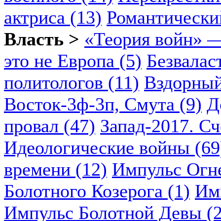
актриса (13)
Романтический
Власть >
«Теория войн» —
это не Европа (5)
Безвалас
политологов (11)
Вздорный
Восток-3ф-3п, Смута (9)
Д
провал (47)
Запад-2017. Сч
Идеологические войны (69
времени (12)
Импульс Огн
Болотного Козерога (1)
Им
Импульс Болотной Девы (2