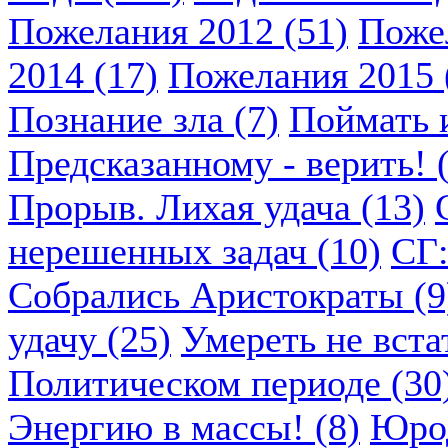
Пожелания 2012 (51)
Пожел
2014 (17)
Пожелания 2015 
Познание зла (7)
Поймать и
Предсказанному - верить! 
Прорыв. Лихая удача (13)
нерешенных задач (10)
СГ:
Собрались Аристократы (9
удачу (25)
Умереть не вста
Политическом периоде (30
Энергию в массы! (8)
Юрод