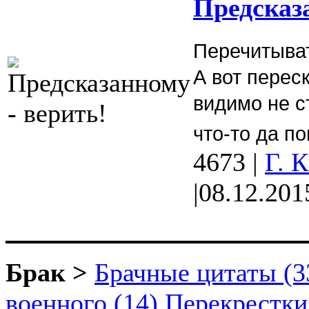
Предсказ
Перечитыват
А вот перес
видимо не с
что-то да п
4673
|
Г. 
|
08.12.201
Брак >
Брачные цитаты (3
военного (14)
Перекрестки