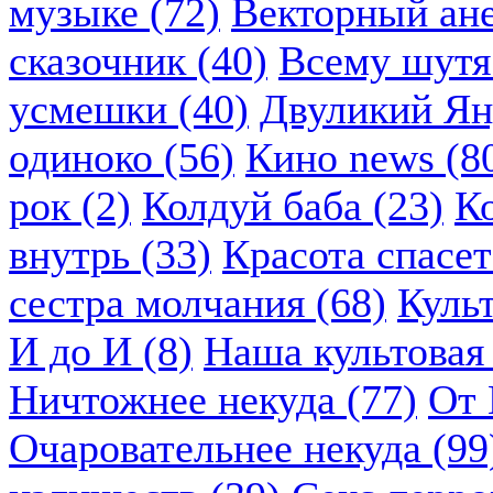
музыке (72)
Векторный ане
сказочник (40)
Всему шутя.
усмешки (40)
Двуликий Ян
одиноко (56)
Кино news (8
рок (2)
Колдуй баба (23)
К
внутрь (33)
Красота спасет
сестра молчания (68)
Куль
И до И (8)
Наша культовая 
Ничтожнее некуда (77)
От 
Очаровательнее некуда (99