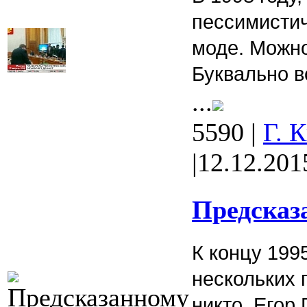
пессимисти
моде. Можно
Буквально в
...
5590
|
Г. 
|
12.12.201
Предсказа
К концу 199
нескольких 
никто, Егор