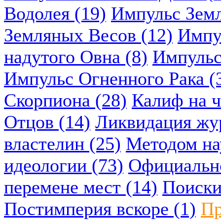
Водолея (19)
Импульс Земл
Земляных Весов (12)
Импу
надутого Овна (8)
Импульс
Импульс Огненного Рака (
Скорпиона (28)
Калиф на ч
Отцов (14)
Ликвидация жу
властелин (25)
Методом нау
идеологии (73)
Официально
перемене мест (14)
Поиски
Постимперия вскоре (1)
Пр