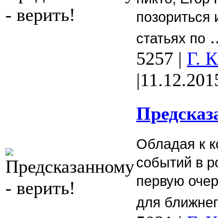
позориться 
.
статьях по
5257
|
Г. 
|
11.12.201
Предсказа
Обладая к к
событий в р
первую оче
для ближнег