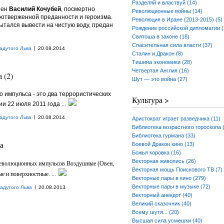
Разделяй и властвуй (14)
нен
Василий Кочубей
, посмертно
Революционные войны (14)
отверженной преданности и героизма.
Революция в Иране (2013-2015) (5)
пытался вывести на чистую воду, предан
Рождение российской дипломатии (
Святоша в законе (18)
Спасительная сила власти (37)
|
адутого Льва
20.08.2014
Сталин и Дракон (8)
Тишина экономики (28)
Четвертая Англия (16)
 (2)
Шут — это война (27)
о импульса - это два террористических
Культура >
ии 22 июля 2011 года
...
|
адутого Льва
20.08.2014
Аристократ играет разведчика (11)
Библиотека возрастного гороскопа 
Библиотека гурмана (33)
а
Боевой Дракон кино (13)
Божья коровка (16)
Векторная живопись (26)
х революционных импульсов Воздушные (Овен,
Векторная мощь Поискового ТВ (7)
е и поверхностные. ...
Векторные пары в кино (279)
Векторные пары в музыке (72)
|
адутого Льва
20.08.2013
Векторный анекдот (40)
Великий сказочник (40)
Всему шутя... (20)
Высшая сила усмешки (40)