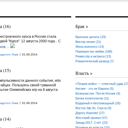
 (16)
Брак >
естроечного хаоса в России стала
Брачные цитаты (33)
ой "Курск". 12 августа 2000 года... С
Вектор пения (11)
снов
...
Жена военного (14)
Перекрестки любви (168)
|
адутого Льва
01.09.2014
Режиссёр и актриса (13)
Романтический развод (7)
 (15)
Власть >
импульсивности данного события, ибо
«Теория войн» — ответный удар (2
тайцах. Пользуясь своей туманной
Англия - это не Европа (5)
рытие Олимпийских игр на 8 августа
Безваластие. Петля Изгоев (9)
Битва политологов (11)
|
адутого Льва
01.09.2014
Вздорный и беспомощный (26)
Восток-3ф-3п, Смута (9)
Дорогу Королю! (27)
 (14)
Жестокий провал (47)
Запад-2017. Счёт (23)
Играючи во власти (10)