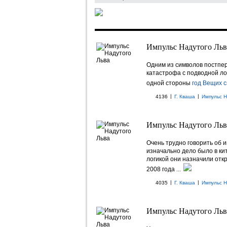
Импульс Надутого Льва
Одним из символов постпер
катастрофа с подводной лодк
одной стороны
год Вещих 
|
|
4136
Г. Кваша
Импульс Н
Импульс Надутого Льва
Очень трудно говорить об 
изначально дело было в ки
логикой они назначили отк
2008 года
...
|
|
4035
Г. Кваша
Импульс Н
Импульс Надутого Льва