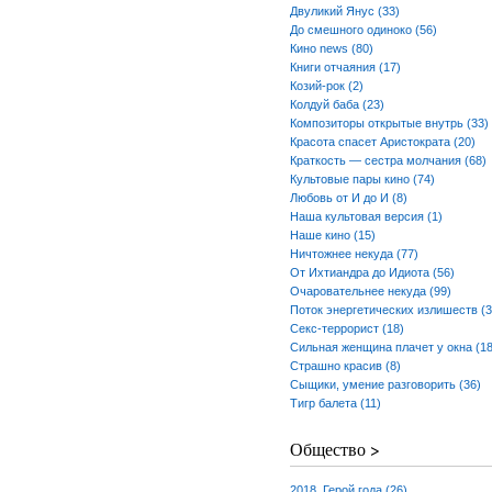
Двуликий Янус (33)
До смешного одиноко (56)
Кино news (80)
Книги отчаяния (17)
Козий-рок (2)
Колдуй баба (23)
Композиторы открытые внутрь (33)
Красота спасет Аристократа (20)
Краткость — сестра молчания (68)
Культовые пары кино (74)
Любовь от И до И (8)
Наша культовая версия (1)
Наше кино (15)
Ничтожнее некуда (77)
От Ихтиандра до Идиота (56)
Очаровательнее некуда (99)
Поток энергетических излишеств (3
Секс-террорист (18)
Сильная женщина плачет у окна (18
Страшно красив (8)
Сыщики, умение разговорить (36)
Тигр балета (11)
Общество >
2018. Герой года (26)