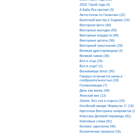
2019. Герой года (4)
А Баба Яга против! (9)
Автостопом по Галактике (22)
Балетный мастер в Зодиаке (16)
Векторное фото (90)
Векторные выходки (55)
Векторные мордасти (99)
Векторные цитаты (96)
Векторный треугольник (29)
Великая дрессировщица (4)
Великий химик (36)
Вся в отца (16)
Вся в отца? (2)
Вызывающе богат (30)
Говорун отличается умом и
сообразительностью (18)
Головоломщик (7)
День как жизнь (58)
Женский век (13)
Земля. Без сна и отдыха (24)
Изгойский имидж "Формулы-1" (19)
Картотека Векторных конфликтов (2
Классика Деловой пирамиды (81)
Ключевые слова (81)
Коллапс идеологии (48)
Космические промахи (16)