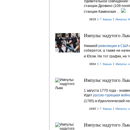
Удивительное совпадение: 
станции Дровино (109 погиб
станции Каменская
...
|
|
3828
Г. Кваша
Импульс Н
Импульс надутого Льва
Никакой
революции в США
соберется, а также не нач
и Югом. Не тот график, не т
|
|
3884
Г. Кваша
Импульс н
Импульс надутого Льва
1 августа 1770 года - знам
Идет
русско-турецкая войн
(1785) в Идеологический пе
|
|
4490
Г. Кваша
Импульс н
Импульс надутого Льва