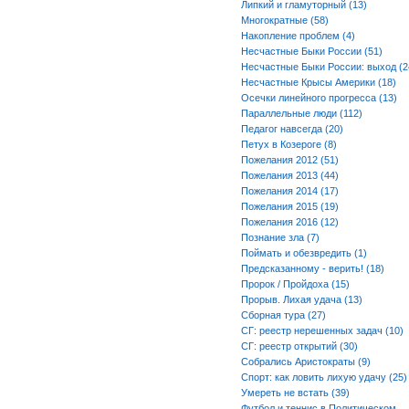
Липкий и гламуторный (13)
Многократные (58)
Накопление проблем (4)
Несчастные Быки России (51)
Несчастные Быки России: выход (2
Несчастные Крысы Америки (18)
Осечки линейного прогресса (13)
Параллельные люди (112)
Педагог навсегда (20)
Петух в Козероге (8)
Пожелания 2012 (51)
Пожелания 2013 (44)
Пожелания 2014 (17)
Пожелания 2015 (19)
Пожелания 2016 (12)
Познание зла (7)
Поймать и обезвредить (1)
Предсказанному - верить! (18)
Пророк / Пройдоха (15)
Прорыв. Лихая удача (13)
Сборная тура (27)
СГ: реестр нерешенных задач (10)
СГ: реестр открытий (30)
Собрались Аристократы (9)
Спорт: как ловить лихую удачу (25)
Умереть не встать (39)
Футбол и теннис в Политическом