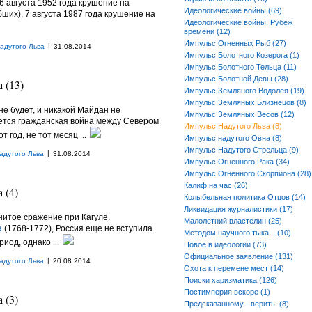
6 августа 1952 года крушение на
Идеологические войны (69)
ших), 7 августа 1987 года крушение на
Идеологические войны. Рубеж
времени (12)
Импульс Огненных Рыб (27)
|
адутого Льва
31.08.2014
Импульс Болотного Козерога (1)
Импульс Болотного Тельца (11)
Импульс Болотной Девы (28)
 (13)
Импульс Земляного Водолея (19)
Импульс Земляных Близнецов (8)
не будет, и никакой Майдан не
Импульс Земляных Весов (12)
нется гражданская война между Севером
Импульс Надутого Льва (8)
от год, не тот месяц
...
Импульс надутого Овна (8)
Импульс Надутого Стрельца (9)
|
адутого Льва
31.08.2014
Импульс Огненного Рака (34)
Импульс Огненного Скорпиона (28)
Калиф на час (26)
 (4)
Колыбельная политика Отцов (14)
Ликвидация журналистики (17)
енитое сражение при Кагуле.
Малолетний властелин (25)
а
(1768-1772), Россия еще не вступила
Методом научного тыка... (10)
риод, однако
...
Новое в идеологии (73)
Официальное заявление (131)
|
адутого Льва
20.08.2014
Охота к перемене мест (14)
Поиски харизматика (126)
Постимперия вскоре (1)
 (3)
Предсказанному - верить! (8)