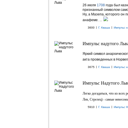
26 июля
1708
года был каз
признанный символом само
Ну, а Мазепа, которого он 
анафеме.
...
|
|
3600
Г. Кваша
Импульс н
Импульс надутого Льва
Яркий символ анархическог
акта проведенных в Норвег
|
|
3675
Г. Кваша
Импульс н
Импульс Надутого Льв
Легко догадаться, что из все
Лев, Стрелец) - самые невесомы
|
|
5910
Г. Кваша
Импульс Н