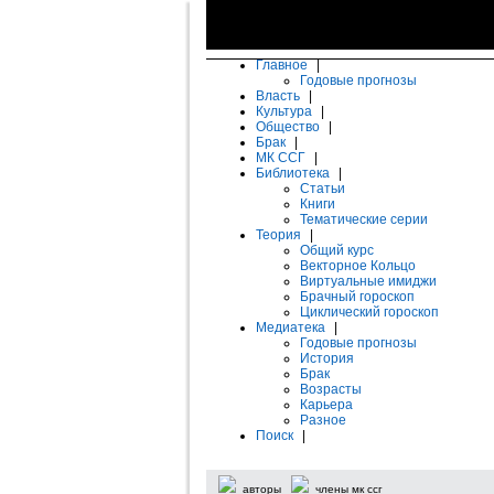
Главное
|
Годовые прогнозы
Власть
|
Культура
|
Общество
|
Брак
|
МК ССГ
|
Библиотека
|
Статьи
Книги
Тематические серии
Теория
|
Общий курс
Векторное Кольцо
Виртуальные имиджи
Брачный гороскоп
Циклический гороскоп
Медиатека
|
Годовые прогнозы
История
Брак
Возрасты
Карьера
Разное
Поиск
|
авторы
члены мк ссг