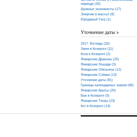
периоде (30)
Шумные экономисты (17)
Энергию в массы! (8)
Юродивый Тигр (1)
Уточнение даты >
2017. Взгляды (25)
Змея в Козероге (11)
Коза в Козероге (2)
Январские Драконы (25)
Январские Лошади (3)
Январские Обезьяны (12)
Январские Собаки (13)
Уточнение даты (81)
Границы календарных знаков (86)
Январские Крысы (20)
Бык в Козероге (5)
Январские Тигры (23)
Кот в Козероге (14)