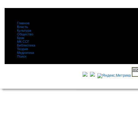
Главное
|
Власть
|
Культура
|
Общество
|
Брак
|
МК ССГ
|
Библиотека
|
Теория
|
Медиатека
|
Поиск
|