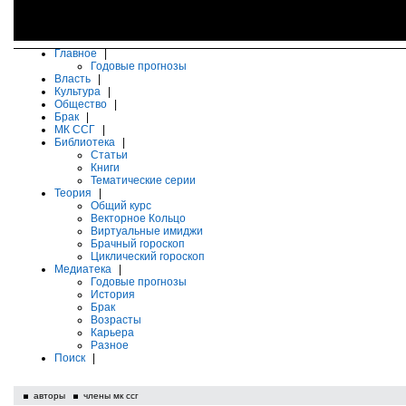
Главное
|
Годовые прогнозы
Власть
|
Культура
|
Общество
|
Брак
|
МК ССГ
|
Библиотека
|
Статьи
Книги
Тематические серии
Теория
|
Общий курс
Векторное Кольцо
Виртуальные имиджи
Брачный гороскоп
Циклический гороскоп
Медиатека
|
Годовые прогнозы
История
Брак
Возрасты
Карьера
Разное
Поиск
|
авторы
члены мк ссг