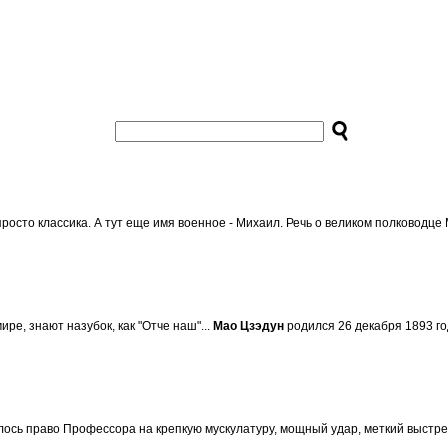
 просто классика. А тут еще имя военное - Михаил. Речь о великом полководц
ре, знают назубок, как "Отче наш"...
Мао Цзэдун
родился 26 декабря 1893 год
илось право Профессора на крепкую мускулатуру, мощный удар, меткий выстре