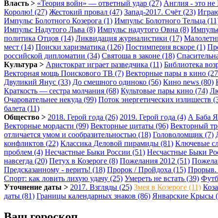
Власть >
«Теория войн» — ответный удар (27)
Англия - это не 
Королю! (27)
Жестокий провал (47)
Запад-2017. Счёт (23)
Играю
Импульс Болотного Козерога (1)
Импульс Болотного Тельца (11
Импульс Надутого Льва (8)
Импульс надутого Овна (8)
Импульс
политика Отцов (14)
Ликвидация журналистики (17)
Малолетни
мест (14)
Поиски харизматика (126)
Постимперия вскоре (1)
Пре
российской дипломатии (34)
Святоша в законе (18)
Спасительна
Культура >
Аристократ играет разведчика (11)
Библиотека возр
Векторная мощь Поискового ТВ (7)
Векторные пары в кино (27
Двуликий Янус (33)
До смешного одиноко (56)
Кино news (80)
Краткость — сестра молчания (68)
Культовые пары кино (74)
Лю
Очаровательнее некуда (99)
Поток энергетических излишеств (
балета (11)
Общество >
2018. Герой года (26)
2019. Герой года (4)
А Баба Я
Векторные мордасти (99)
Векторные цитаты (96)
Векторный тр
отличается умом и сообразительностью (18)
Головоломщик (7)
конфликтов (22)
Классика Деловой пирамиды (81)
Ключевые сл
проблем (4)
Несчастные Быки России (51)
Несчастные Быки Рос
навсегда (20)
Петух в Козероге (8)
Пожелания 2012 (51)
Пожелан
Предсказанному - верить! (18)
Пророк / Пройдоха (15)
Прорыв. 
Спорт: как ловить лихую удачу (25)
Умереть не встать (39)
Футб
Уточнение даты >
2017. Взгляды (25)
Змея в Козероге (11)
Коза
даты (81)
Границы календарных знаков (86)
Январские Крысы (
Ваш гороскоп