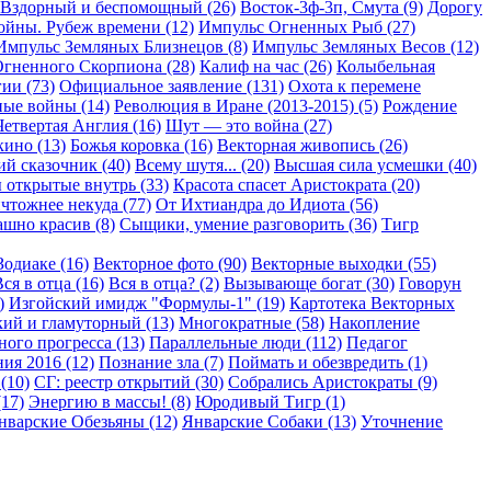
Вздорный и беспомощный (26)
Восток-3ф-3п, Смута (9)
Дорогу
ойны. Рубеж времени (12)
Импульс Огненных Рыб (27)
Импульс Земляных Близнецов (8)
Импульс Земляных Весов (12)
гненного Скорпиона (28)
Калиф на час (26)
Колыбельная
ии (73)
Официальное заявление (131)
Охота к перемене
ые войны (14)
Революция в Иране (2013-2015) (5)
Рождение
Четвертая Англия (16)
Шут — это война (27)
кино (13)
Божья коровка (16)
Векторная живопись (26)
й сказочник (40)
Всему шутя... (20)
Высшая сила усмешки (40)
 открытые внутрь (33)
Красота спасет Аристократа (20)
чтожнее некуда (77)
От Ихтиандра до Идиота (56)
шно красив (8)
Сыщики, умение разговорить (36)
Тигр
Зодиаке (16)
Векторное фото (90)
Векторные выходки (55)
ся в отца (16)
Вся в отца? (2)
Вызывающе богат (30)
Говорун
)
Изгойский имидж "Формулы-1" (19)
Картотека Векторных
ий и гламуторный (13)
Многократные (58)
Накопление
ого прогресса (13)
Параллельные люди (112)
Педагог
ия 2016 (12)
Познание зла (7)
Поймать и обезвредить (1)
(10)
СГ: реестр открытий (30)
Собрались Аристократы (9)
17)
Энергию в массы! (8)
Юродивый Тигр (1)
нварские Обезьяны (12)
Январские Собаки (13)
Уточнение