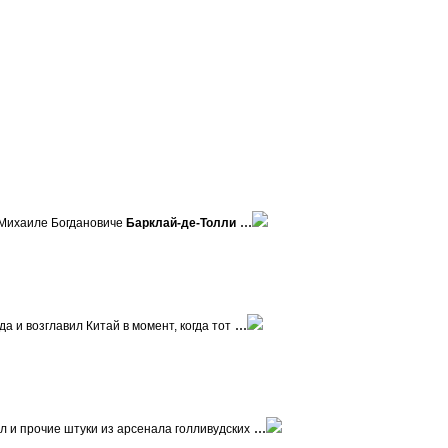
...
е Михаиле Богдановиче
Барклай-де-Толли
...
а и возглавил Китай в момент, когда тот
...
л и прочие штуки из арсенала голливудских