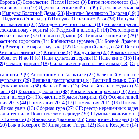
Европа (5)
Безваластие. Петля Изгоев (9)
Битва политологов (11)
чи во власти (10)
Идеологические войны (69)
Идеологические в
)
Импульс Болотной Девы (28)
Импульс Земляного Водолея (19)
 Надутого Стрельца (9)
Импульс Огненного Рака (34)
Импульс О
й властелин (25)
Методом научного тыка... (10)
Новое в идеолог
дсказанному - верить! (8)
Разделяй и властвуй (14)
Революционн
я сила власти (37)
Сталин и Дракон (8)
Тишина экономики (28)
астного гороскопа (34)
Библиотека гурмана (33)
Боевой Дракон 
9)
Векторные пары в музыке (72)
Векторный анекдот (40)
Велики
Книги отчаяния (17)
Козий-рок (2)
Колдуй баба (23)
Композиторы
бовь от И до И (8)
Наша культовая версия (1)
Наше кино (15)
Ни
39)
Секс-террорист (18)
Сильная женщина плачет у окна (18)
Стра
га против! (9)
Автостопом по Галактике (22)
Балетный мастер в 
еугольник (29)
Великая дрессировщица (4)
Великий химик (36)
В
День как жизнь (58)
Женский век (13)
Земля. Без сна и отдыха (24
ова (81)
Коллапс идеологии (48)
Космические промахи (16)
Липк
сии: выход (24)
Несчастные Крысы Америки (18)
Осечки линейн
ия 2013 (44)
Пожелания 2014 (17)
Пожелания 2015 (19)
Пожелан
Лихая удача (13)
Сборная тура (27)
СГ: реестр нерешенных задач 
ол и теннис в Политическом периоде (30)
Шумные экономисты (
 в Козероге (2)
Январские Драконы (25)
Январские Лошади (3)
Я
20)
Бык в Козероге (5)
Январские Тигры (23)
Кот в Козероге (14)