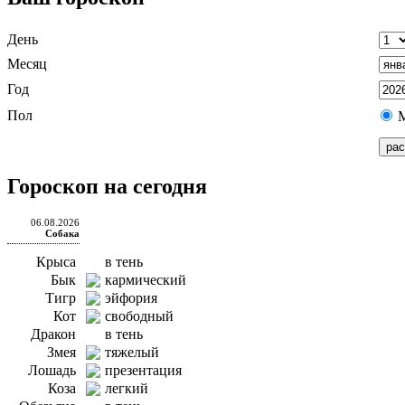
День
Месяц
Год
Пол
Гороскоп на сегодня
06.08.2026
Собака
Крыса
в тень
Бык
кармический
Тигр
эйфория
Кот
свободный
Дракон
в тень
Змея
тяжелый
Лошадь
презентация
Коза
легкий