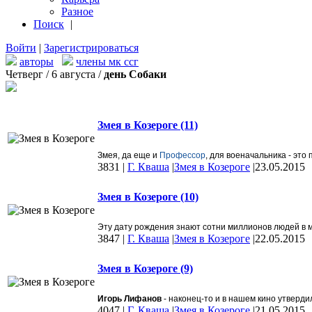
Разное
Поиск
|
Войти
|
Зарегистрироваться
авторы
члены мк ссг
Четверг / 6 августа /
день Собаки
Змея в Козероге (11)
Змея, да еще и
Профессор
, для военачальника - это
3831
|
Г. Кваша
|
Змея в Козероге
|
23.05.2015
Змея в Козероге (10)
Эту дату рождения знают сотни миллионов людей в ми
3847
|
Г. Кваша
|
Змея в Козероге
|
22.05.2015
Змея в Козероге (9)
Игорь Лифанов
- наконец-то и в нашем кино утверд
4047
|
Г. Кваша
|
Змея в Козероге
|
21.05.2015