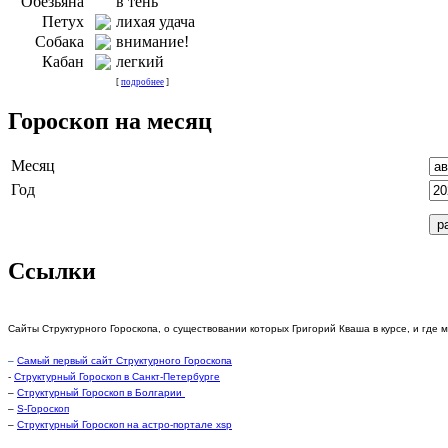
Обезьяна
в тень
Петух
лихая удача
Собака
внимание!
Кабан
легкий
[
подробнее
]
Гороскоп на месяц
Месяц
Год
Ссылки
Сайты Структурного Гороскопа, о существовании которых Григорий Кваша в курсе, и где 
–
Самый первый сайт Структурного Гороскопа
-
Структурный Гороскоп в Санкт-Петербурге
–
Структурный Гороскоп в Болгарии
–
S-Гороскоп
–
Структурный Гороскоп на астро-портале xsp