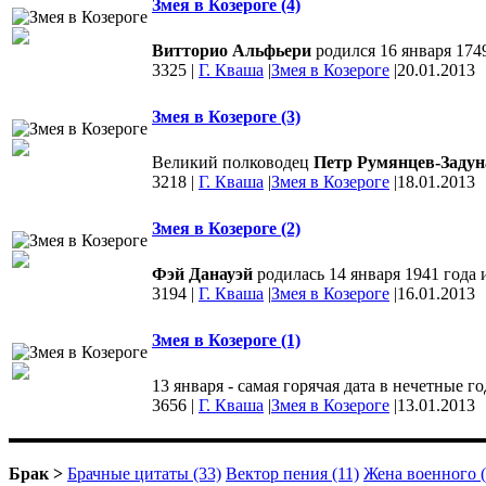
Змея в Козероге (4)
Витторио Альфьери
родился 16 января 1749
3325
|
Г. Кваша
|
Змея в Козероге
|
20.01.2013
Змея в Козероге (3)
Великий полководец
Петр Румянцев-Задун
3218
|
Г. Кваша
|
Змея в Козероге
|
18.01.2013
Змея в Козероге (2)
Фэй Данауэй
родилась 14 января 1941 года 
3194
|
Г. Кваша
|
Змея в Козероге
|
16.01.2013
Змея в Козероге (1)
13 января - самая горячая дата в нечетные г
3656
|
Г. Кваша
|
Змея в Козероге
|
13.01.2013
Брак >
Брачные цитаты (33)
Вектор пения (11)
Жена военного (