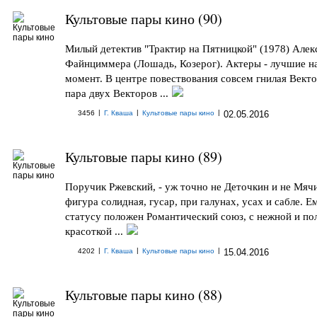
Культовые пары кино (90)
Милый детектив "Трактир на Пятницкой" (1978) Алек
Файнциммера (Лошадь, Козерог). Актеры - лучшие на
момент. В центре повествования совсем гнилая Вект
пара двух Векторов ...
|
|
|
3456
Г. Кваша
Культовые пары кино
02.05.2016
Культовые пары кино (89)
Поручик Ржевский, - уж точно не Деточкин и не Мячи
фигура солидная, гусар, при галунах, усах и сабле. Е
статусу положен Романтический союз, с нежной и по
красоткой ...
|
|
|
4202
Г. Кваша
Культовые пары кино
15.04.2016
Культовые пары кино (88)