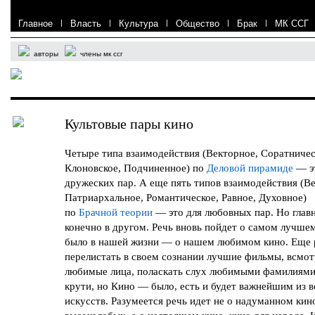
Главное
|
Власть
|
Культура
|
Общество
|
Брак
|
МК ССГ
авторы
члены мк ссг
Культовые пары кино
Четыре типа взаимодействия (Векторное, Соратничес
Клоновское, Подчиненное) по
Деловой пирамиде
— э
дружеских пар. А еще пять типов взаимодействия (В
Патриархальное, Романтическое, Равное, Духовное)
по
Брачной теории
— это для любовных пар. Но глав
конечно в другом. Речь вновь пойдет о самом лучшем
было в нашей жизни — о нашем любимом кино. Еще 
перелистать в своем сознании лучшие фильмы, всмот
любимые лица, поласкать слух любимыми фамилиями
крути, но Кино — было, есть и будет важнейшим из в
искусств. Разумеется речь идет не о надуманном кин