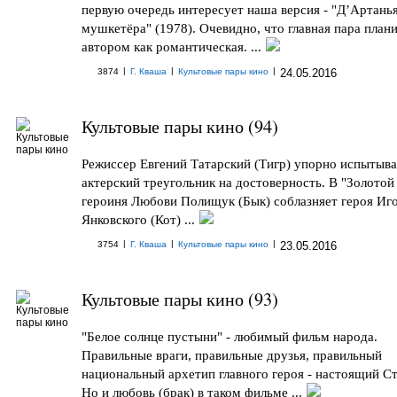
первую очередь интересует наша версия - "Д’Артанья
мушкетёра" (1978). Очевидно, что главная пара план
автором как романтическая. ...
|
|
|
3874
Г. Кваша
Культовые пары кино
24.05.2016
Культовые пары кино (94)
Режиссер Евгений Татарский (Тигр) упорно испытыва
актерский треугольник на достоверность. В "Золотой
героиня Любови Полищук (Бык) соблазняет героя Иг
Янковского (Кот) ...
|
|
|
3754
Г. Кваша
Культовые пары кино
23.05.2016
Культовые пары кино (93)
"Белое солнце пустыни" - любимый фильм народа.
Правильные враги, правильные друзья, правильный
национальный архетип главного героя - настоящий Ст
Но и любовь (брак) в таком фильме ...