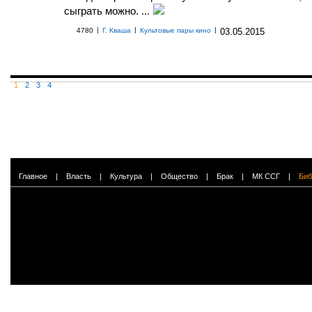
сыграть можно.
...
|
|
|
4780
Г. Кваша
Культовые пары кино
03.05.2015
1
2
3
4
Главное
|
Власть
|
Культура
|
Общество
|
Брак
|
МК ССГ
|
Биб