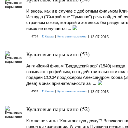
И вновь, как и в случае с дебютным фильмом Кли
Иствуда ("Сыграй мне "Туманно") речь пойдет об о
странном союзе, который и хотелось бы разрушить
никак не получается
...
|
|
|
4704
Г. Кваша
Культовые пары кино
13.07.2015
Культовые пары кино (53)
Английский фильм "Багдадский вор" (1940) иногда
называют трофейным, но в действительности фил
подарен СССР продюсером Александром Корда (З
Дева) в знак признательности за
...
|
|
|
4507
Г. Кваша
Культовые пары кино
13.07.2015
Культовые пары кино (52)
Кто же не читал "Капитанскую дочку"? Великолеп
повод к экранизации. Улучшить Пушкина нельзя, н