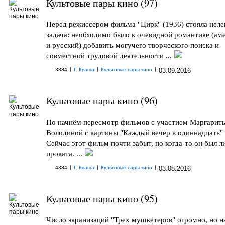
Культовые пары кино (97)
Перед режиссером фильма "Цирк" (1936) стояла неле
задача: необходимо было к очевидной романтике (ам
и русский) добавить могучего творческого поиска и
совместной трудовой деятельности ...
|
|
|
3884
Г. Кваша
Культовые пары кино
03.09.2016
Культовые пары кино (96)
Но начнём пересмотр фильмов с участием Маргарит
Володиной с картины "Каждый вечер в одиннадцать" 
Сейчас этот фильм почти забыт, но когда-то он был 
проката. ...
|
|
|
4334
Г. Кваша
Культовые пары кино
03.08.2016
Культовые пары кино (95)
Число экранизаций "Трех мушкетеров" огромно, но н