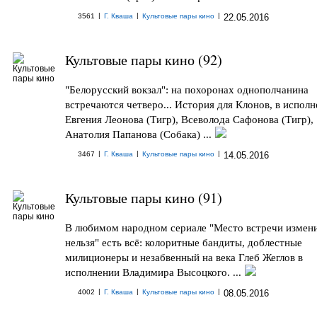
|
|
|
3561
Г. Кваша
Культовые пары кино
22.05.2016
Культовые пары кино (92)
"Белорусский вокзал": на похоронах однополчанина
встречаются четверо... История для Клонов, в испол
Евгения Леонова (Тигр), Всеволода Сафонова (Тигр),
Анатолия Папанова (Собака) ...
|
|
|
3467
Г. Кваша
Культовые пары кино
14.05.2016
Культовые пары кино (91)
В любимом народном сериале "Место встречи измен
нельзя" есть всё: колоритные бандиты, доблестные
милиционеры и незабвенный на века Глеб Жеглов в
исполнении Владимира Высоцкого. ...
|
|
|
4002
Г. Кваша
Культовые пары кино
08.05.2016