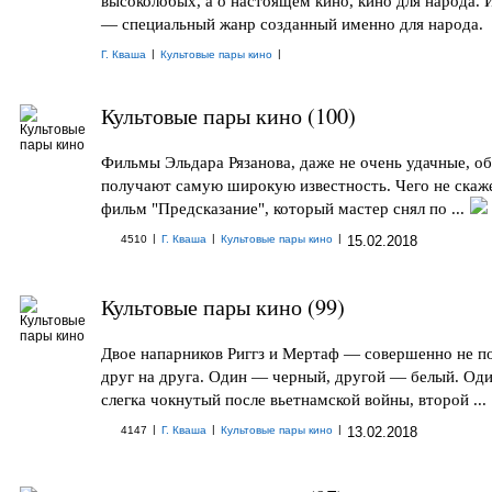
высоколобых, а о настоящем кино, кино для народа. 
— специальный жанр созданный именно для народа.
|
|
Г. Кваша
Культовые пары кино
Культовые пары кино (100)
Фильмы Эльдара Рязанова, даже не очень удачные, о
получают самую широкую известность. Чего не скаж
фильм "Предсказание", который мастер снял по ...
|
|
|
4510
Г. Кваша
Культовые пары кино
15.02.2018
Культовые пары кино (99)
Двое напарников Риггз и Мертаф — совершенно не п
друг на друга. Один — черный, другой — белый. Од
слегка чокнутый после вьетнамской войны, второй ...
|
|
|
4147
Г. Кваша
Культовые пары кино
13.02.2018