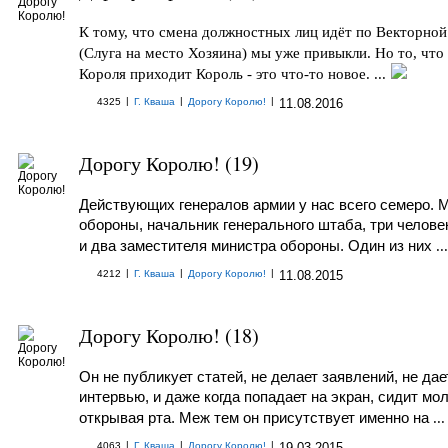
К тому, что смена должностных лиц идёт по Векторной
(Слуга на место Хозяина) мы уже привыкли. Но то, что
Короля приходит Король - это что-то новое. ...
|
|
|
4325
Г. Кваша
Дорогу Королю!
11.08.2016
Дорогу Королю! (19)
Действующих генералов армии у нас всего семеро. 
обороны, начальник генерального штаба, три челов
и два заместителя министра обороны. Один из них
...
|
|
|
4212
Г. Кваша
Дорогу Королю!
11.08.2015
Дорогу Королю! (18)
Он не публикует статей, не делает заявлений, не дае
интервью, и даже когда попадает на экран, сидит мол
открывая рта. Меж тем он присутствует именно на
...
|
|
|
4063
Г. Кваша
Дорогу Королю!
19.03.2015