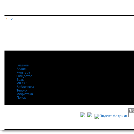
1
2
Главное
|
Власть
|
Культура
|
Общество
|
Брак
|
МК ССГ
|
Библиотека
|
Теория
|
Медиатека
|
Поиск
|