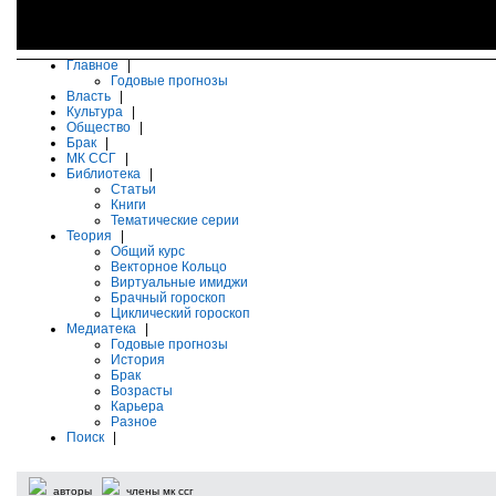
Главное
|
Годовые прогнозы
Власть
|
Культура
|
Общество
|
Брак
|
МК ССГ
|
Библиотека
|
Статьи
Книги
Тематические серии
Теория
|
Общий курс
Векторное Кольцо
Виртуальные имиджи
Брачный гороскоп
Циклический гороскоп
Медиатека
|
Годовые прогнозы
История
Брак
Возрасты
Карьера
Разное
Поиск
|
авторы
члены мк ссг