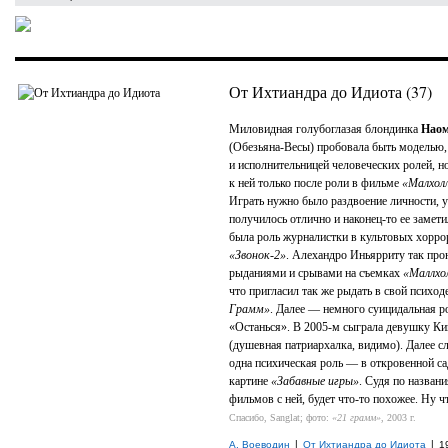
От Ихтиандра до Идиота (37)
Миловидная голубоглазая блондинка
Наом
(Обезьяна-Весы) пробовала быть моделью
и исполнительницей человеческих ролей, н
к ней только после роли в фильме
«Малхол
Играть нужно было раздвоение личности, у
получилось отлично и наконец-то ее замет
была роль журналистки в культовых хорр
«Звонок-2»
. Алехандро Иньярриту так про
рыданиями и срывами на съемках
«Маллхо
что пригласил так же рыдать в свой психо
Грамм»
. Далее — немного суицидальная р
«Останься». В 2005-м сыграла девушку Ки
(душевная патриархалка, видимо). Далее с
одна психическая роль — в откровенной са
картине
«Забавные игры»
. Судя по назван
фильмов с ней, будет что-то похожее. Ну ч
Спасибо, Sanglat; фото:
«21 грамм»
, 2003 г.
|
|
А. Воеводин
От Ихтиандра до Идиота
1