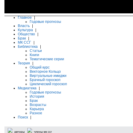
Главное
|
Годовые прогнозы
Власть
|
Культура
|
Общество
|
Брак
|
МК ССГ
|
Библиотека
|
Статьи
Книги
Тематические серии
Теория
|
Общий курс
Векторное Кольцо
Виртуальные имиджи
Брачный гороскоп
Циклический гороскоп
Медиатека
|
Годовые прогнозы
История
Брак
Возрасты
Карьера
Разное
Поиск
|
авторы
члены мк ссг