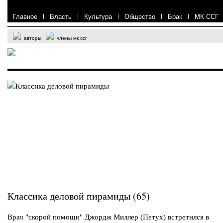
Главное
|
Власть
|
Культура
|
Общество
|
Брак
|
МК ССГ
авторы
члены мк ссг
Классика деловой пирамиды (65)
Врач "скорой помощи" Джордж Миллер (Петух) встретился в