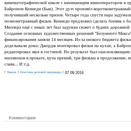
кинематографической школе с начинающим кинооператором и 
Байроном Кеннеди (Бык). Этот дуэт произвёл короткометражный
получивший несколько призов. Четыре года спустя пара задумала
полнометражный фильм. Кеннеди предложил сделать боевик о бай
Миллера ещё с юных лет был задуман сюжет о буднях дорожной 
Cоздание основных художественных решений "Безумного Макса"
финансирования заняли 14 месяцев. Из-за низкого бюджета филь
доделывали дома: Джордж монтировал фильм на кухне, а Байрон
редактировал звук в гостиной. Но результат был ошеломляющим:
миллионов в прокате, куча премий, три фильма в продолжение, 
слава... И т.д.
|
|
Г. Кваша
Классика деловой пирамиды
07.09.2016
Комментарии