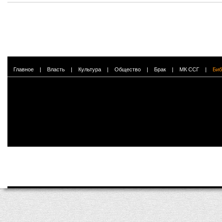
Главное
|
Власть
|
Культура
|
Общество
|
Брак
|
МК ССГ
|
Биб