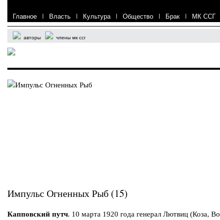
Главное
|
Власть
|
Культура
|
Общество
|
Брак
|
МК ССГ
авторы
члены мк ссг
Импульс Огненных Рыб (15)
Капповский путч
. 10 марта 1920 года генерал Лютвиц (Коза, В