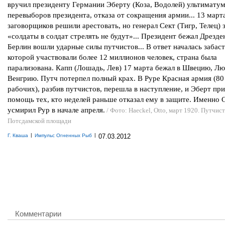
вручил президенту Германии Эберту (Коза, Водолей) ультиматум
перевыборов президента, отказа от сокращения армии... 13 март
заговорщиков решили арестовать, но генерал Сект (Тигр, Телец) з
«солдаты в солдат стрелять не будут»... Президент бежал Дрезден
Берлин вошли ударные силы путчистов... В ответ началась забаст
которой участвовали более 12 миллионов человек, страна была
парализована. Капп (Лошадь, Лев) 17 марта бежал в Швецию, Лю
Венгрию. Путч потерпел полный крах. В Руре Красная армия (80
рабочих), разбив путчистов, перешла в наступление, и Эберт при
помощь тех, кто неделей раньше отказал ему в защите. Именно 
усмирил Рур в начале апреля.
/ Фото: Haeckel, Otto, март 1920. Путчис
Потсдамской площади
|
|
Г. Кваша
Импульс Огненных Рыб
07.03.2012
Комментарии