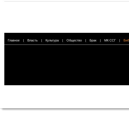
Главное
|
Власть
|
Культура
|
Общество
|
Брак
|
МК ССГ
|
Биб