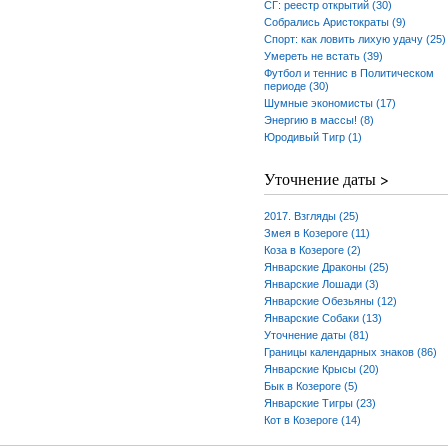
СГ: реестр открытий (30)
Собрались Аристократы (9)
Спорт: как ловить лихую удачу (25)
Умереть не встать (39)
Футбол и теннис в Политическом
периоде (30)
Шумные экономисты (17)
Энергию в массы! (8)
Юродивый Тигр (1)
Уточнение даты >
2017. Взгляды (25)
Змея в Козероге (11)
Коза в Козероге (2)
Январские Драконы (25)
Январские Лошади (3)
Январские Обезьяны (12)
Январские Собаки (13)
Уточнение даты (81)
Границы календарных знаков (86)
Январские Крысы (20)
Бык в Козероге (5)
Январские Тигры (23)
Кот в Козероге (14)