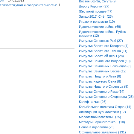
|
дин
14.01.2012
Восток-3ф-3п, Смута (9)
|
отличается умом и сообразительностью
Дорогу Королю! (27)
Жестокий провал (47)
Запад-2017. Счёт (23)
Играючи во власти (10)
Идеологические войны (69)
Идеологические войны. Рубеж
времени (12)
Импульс Огненных Рыб (27)
Импульс Болотного Козерога (1)
Импульс Болотного Тельца (11)
Импульс Болотной Девы (28)
Импульс Земляного Водолея (19)
Импульс Земляных Близнецов (8)
Импульс Земляных Весов (12)
Импульс Надутого Льва (8)
Импульс надутого Овна (8)
Импульс Надутого Стрельца (9)
Импульс Огненного Рака (34)
Импульс Огненного Скорпиона (28)
Калиф на час (26)
Колыбельная политика Отцов (14)
Ликвидация журналистики (17)
Малолетний властелин (25)
Методом научного тыка... (10)
Новое в идеологии (73)
Официальное заявление (131)