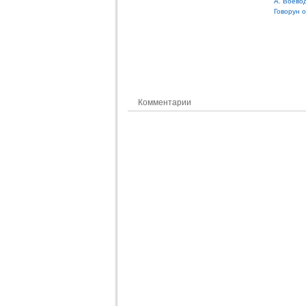
А. Воево
Говорун 
Комментарии