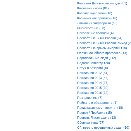
Классика Деловой пирамиды (81)
Ключевые слова (81)
Коллапс идеологии (48)
Космические промахи (16)
Липкий и гламуторный (13)
Многократные (58)
Накопление проблем (4)
Несчастные Быки России (51)
Несчастные Быки России: выход (2
Несчастные Крысы Америки (18)
Осечки линейного прогресса (13)
Параллельные люди (112)
Педагог навсегда (20)
Петух в Козероге (8)
Пожелания 2012 (51)
Пожелания 2013 (44)
Пожелания 2014 (17)
Пожелания 2015 (19)
Пожелания 2016 (12)
Познание зла (7)
Поймать и обезвредить (1)
Предсказанному - верить! (18)
Пророк / Пройдоха (15)
Прорыв. Лихая удача (13)
Сборная тура (27)
СГ: реестр нерешенных задач (10)