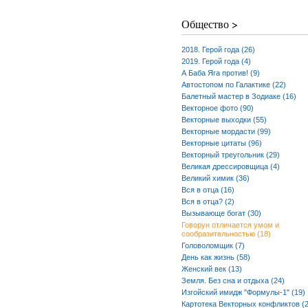
Общество >
2018. Герой года (26)
2019. Герой года (4)
А Баба Яга против! (9)
Автостопом по Галактике (22)
Балетный мастер в Зодиаке (16)
Векторное фото (90)
Векторные выходки (55)
Векторные мордасти (99)
Векторные цитаты (96)
Векторный треугольник (29)
Великая дрессировщица (4)
Великий химик (36)
Вся в отца (16)
Вся в отца? (2)
Вызывающе богат (30)
Говорун отличается умом и
сообразительностью (18)
Головоломщик (7)
День как жизнь (58)
Женский век (13)
Земля. Без сна и отдыха (24)
Изгойский имидж "Формулы-1" (19)
Картотека Векторных конфликтов (2