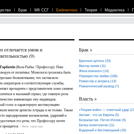
ество
|
Брак
|
МК ССГ
|
Библиотека
|
Теория
|
Медиатека
|
н отличается умом и
Брак >
зительностью (9)
Брачные цитаты (33)
Вектор пения (11)
Горбачёв
(Коза-Рыбы / Профессор). Наш
Жена военного (14)
оворун от политики. Монологи грозились быть
Перекрестки любви (168)
трольно бесконечными, что заставляло
Режиссёр и актриса (13)
ть операторов и соответствующие службы,
Романтический развод (7)
нтакт президента с представителем хомо сапиенс
ратиться в мыльный сериал, где главную роль
Власть >
личество внимающих ему индивидов.
ый голос и характерную жестикуляцию
вали многие артисты эстрады и не только. Также
«Теория войн» — ответный удар (2
Англия - это не Европа (5)
сто пародирование косноязычия, ударений и
Безваластие. Петля Изгоев (9)
едостатков его речи, что Профессору почти
Битва политологов (11)
не прощается.
/ Фото: versii.com
Вздорный и беспомощный (26)