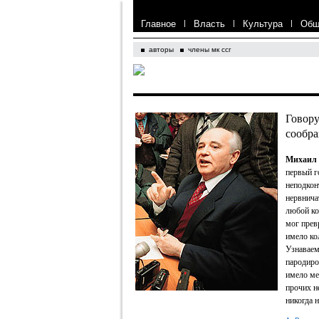
Главное
|
Власть
|
Культура
|
Общ
авторы
члены мк ссг
Говору
сообра
Михаил 
первый г
неподкон
нервнича
любой ко
мог прев
имело ко
Узнаваем
пародиро
имело ме
прочих н
никогда 