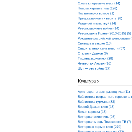
Охота к перемене мест (14)
Поиски харизматика (126)
Постимперия вскоре (1)
Предсказанному - верить! (8)
Разделяй и властвуй (14)
Революционные войны (14)
Революция в Иране (2013-2015) (5)
Рождение российской дипломатии (
Святоша в законе (18)
Спасительная сила власти (37)
Сталин и Дракон (8)
Тишина экономики (28)
Четвертая Англия (16)
Шут — это война (27)
Культура >
Аристократ играет разведчика (11)
Библиотека возрастного гороскопа 
Библиотека гурмана (33)
Боевой Дракон кино (13)
Божья коровка (16)
Векторная живопись (26)
Векторная мощь Поискового ТВ (7)
Векторные пары в кино (279)
Векторные пары в музыке (72)