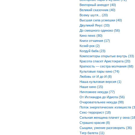
Векторный анекдот (40)
Великий сказочник (40)
Всему шутя... (20)
Высшая сила усмешки (40)
Двуликий Янус (33)
До смешного одиноко (56)
Кино news (80)
Книги отчаяния (17)
Козий-рок (2)
Колдуй баба (23)
Композиторы открытые внутрь (33)
Красота спасет Аристократа (20)
Краткость — сестра молчания (68)
Культовые пары кино (74)
Любовь от И до И (8)
Наша культовая версия (1)
Наше кино (15)
Ничтожнее некуда (77)
От Ихтиандра до Идиота (56)
Очаровательнее некуда (99)
Поток энергетических излишеств (3
Секс-террорист (18)
Сильная женщина плачет у окна (18
Страшно красив (8)
Сыщики, умение разговорить (36)
Тигр балета (11)