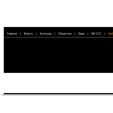
Главное
|
Власть
|
Культура
|
Общество
|
Брак
|
МК ССГ
|
Биб