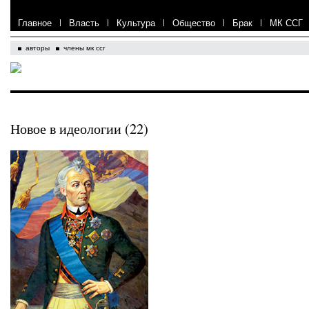
Главное
|
Власть
|
Культура
|
Общество
|
Брак
|
МК ССГ
авторы
члены мк ссг
Новое в идеологии (22)