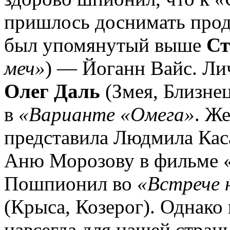
пришлось доснимать про
был упомянутый выше
Ст
меч»
) — Йоганн Вайс. Ли
Олег Даль
(Змея, Близне
в
«Варианте «Омега»
. Ж
представила Людмила Каса
Аню Морозову в фильме «
Пошпионил во
«Встрече 
(Крыса, Козерог). Однако
навсегда для нашей стран