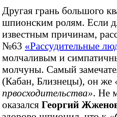
Другая грань большого кв
шпионским ролям. Если д
известным причинам, рас
№63
«Рассудительные лю
молчаливым и симпатичн
молчуны. Самый замечат
(Кабан, Близнецы), он же
првосходительства»
. Не
оказался
Георгий Жжено
здорово шпионил, что к
«