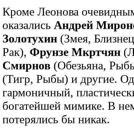
Кроме Леонова очевидны
оказались
Андрей Мирон
Золотухин
(Змея, Близне
Рак),
Фрунзе Мкртчян
(Л
Смирнов
(Обезьяна, Рыб
(Тигр, Рыбы) и другие. О
гармоничный, пластическ
богатейшей мимике. В нем
потерялись бы никак.