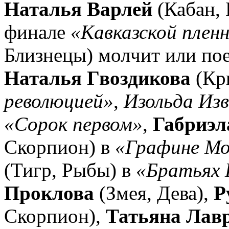
Наталья Варлей
(Кабан, 
финале
«Кавказской плен
Близнецы) молчит или по
Наталья Гвоздикова
(Кры
революцией»
,
Изольда Из
«Сорок первом»
,
Габриэл
Скорпион) в
«Графине Мо
(Тигр, Рыбы) в
«Братьях 
Проклова
(Змея, Дева),
Р
Скорпион),
Татьяна Лав