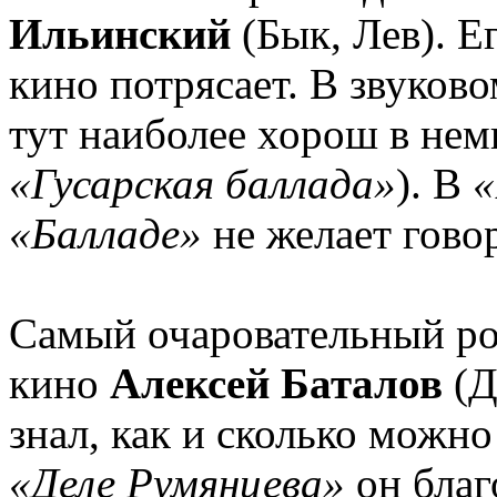
Ильинский
(Бык, Лев). Е
кино потрясает. В звуково
тут наиболее хорош в нем
«Гусарская баллада»
). В
«
«Балладе»
не желает говор
Самый очаровательный ро
кино
Алексей Баталов
(Д
знал, как и сколько можно
«Деле Румянцева»
он благ