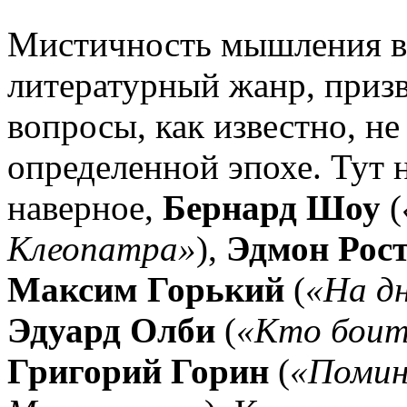
Мистичность мышления в
литературный жанр, приз
вопросы, как известно, н
определенной эпохе. Тут
наверное,
Бернард Шоу
(
Клеопатра»
),
Эдмон Рос
Максим Горький
(
«На дн
Эдуард Олби
(
«Кто боит
Григорий Горин
(
«Помин