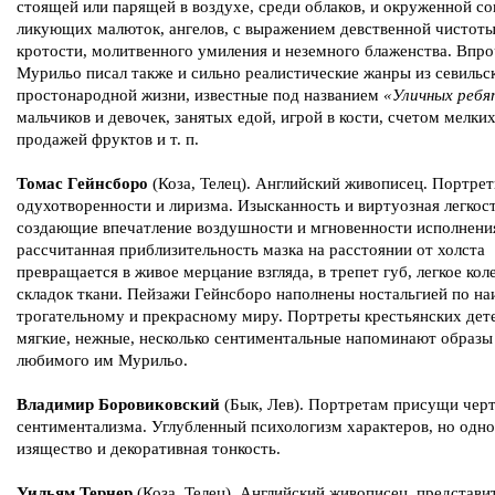
стоящей или парящей в воздухе, среди облаков, и окруженной с
ликующих малюток, ангелов, с выражением девственной чистоты
кротости, молитвенного умиления и неземного блаженства. Впро
Мурильо писал также и сильно реалистические жанры из севильс
простонародной жизни, известные под названием
«Уличных реб
мальчиков и девочек, занятых едой, игрой в кости, счетом мелких
продажей фруктов и т. п.
Томас Гейнсборо
(Коза, Телец). Английский живописец. Портре
одухотворенности и лиризма. Изысканность и виртуозная легкост
создающие впечатление воздушности и мгновенности исполнени
рассчитанная приблизительность мазка на расстоянии от холста
превращается в живое мерцание взгляда, в трепет губ, легкое кол
складок ткани. Пейзажи Гейнсборо наполнены ностальгией по на
трогательному и прекрасному миру. Портреты крестьянских де
мягкие, нежные, несколько сентиментальные напоминают образы
любимого им Мурильо.
Владимир Боровиковский
(Бык, Лев). Портретам присущи чер
сентиментализма. Углубленный психологизм характеров, но одн
изящество и декоративная тонкость.
Уильям Тернер
(Коза, Телец). Английский живописец, представи