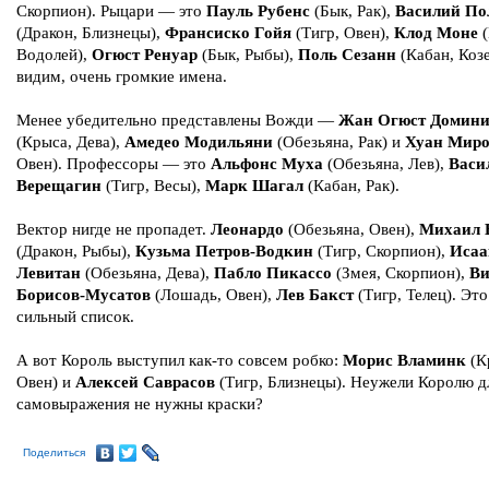
Скорпион). Рыцари — это
Пауль Рубенс
(Бык, Рак),
Василий По
(Дракон, Близнецы),
Франсиско Гойя
(Тигр, Овен),
Клод Моне
(
Водолей),
Огюст Ренуар
(Бык, Рыбы),
Поль
Сезанн
(Кабан, Козе
видим, очень громкие имена.
Менее убедительно представлены Вожди —
Жан Огюст Домини
(Крыса, Дева),
Амедео Модильяни
(Обезьяна, Рак) и
Хуан Мир
Овен). Профессоры — это
Альфонс Муха
(Обезьяна, Лев),
Васи
Верещагин
(Тигр, Весы),
Марк Шагал
(Кабан, Рак).
Вектор нигде не пропадет.
Леонардо
(Обезьяна, Овен),
Михаил 
(Дракон, Рыбы),
Кузьма Петров-Водкин
(Тигр, Скорпион),
Исаа
Левитан
(Обезьяна, Дева),
Пабло Пикассо
(Змея, Скорпион),
Ви
Борисов-Мусатов
(Лошадь, Овен),
Лев Бакст
(Тигр, Телец). Это
сильный список.
А вот Король выступил как-то совсем робко:
Морис Вламинк
(К
Овен) и
Алексей Саврасов
(Тигр, Близнецы). Неужели Королю д
самовыражения не нужны краски?
Поделиться