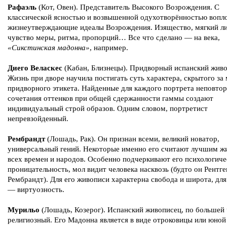
Рафаэль
(Кот, Овен). Представитель Высокого Возрождения. С
классической ясностью и возвышенной одухотворённостью вопл
жизнеутверждающие идеалы Возрождения. Изящество, мягкий л
чувство меры, ритма, пропорций… Все что сделано — на века,
«Сикстинская мадонна»
, например.
Диего Веласкес
(Кабан, Близнецы). Придворный испанский живо
Жизнь при дворе научила постигать суть характера, скрытого за
придворного этикета. Найденные для каждого портрета неповто
сочетания оттенков при общей сдержанности гаммы создают
индивидуальный строй образов. Одним словом, портретист
непревзойденный.
Рембрандт
(Лошадь, Рак). Он признан всеми, великий новатор,
универсальный гений. Некоторые именно его считают лучшим ж
всех времен и народов. Особенно подчеркивают его психологич
проницательность, мол видит человека насквозь (будто он Рентген
Рембрандт). Для его живописи характерна свобода и широта, дл
— виртуозность.
Мурильо
(Лошадь, Козерог). Испанский живописец, по большей 
религиозный. Его Мадонна является в виде отроковицы или юной