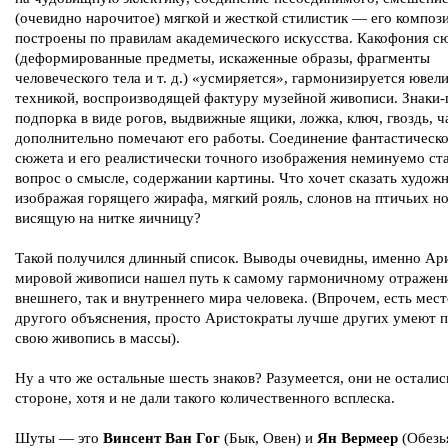
(очевидно нарочитое) мягкой и жесткой стилистик — его композ
построены по правилам академического искусства. Какофония с
(деформированные предметы, искаженные образы, фрагменты
человеческого тела и т. д.) «усмиряется», гармонизируется ювел
техникой, воспроизводящей фактуру музейной живописи. Знаки-
подпорка в виде рогов, выдвижные ящики, ложка, ключ, гвоздь, 
дополнительно помечают его работы. Соединение фантастическ
сюжета и его реалистически точного изображения неминуемо ст
вопрос о смысле, содержании картины. Что хочет сказать художн
изображая горящего жирафа, мягкий рояль, слонов на птичьих но
висящую на нитке яичницу?
Такой получился длинный список. Выводы очевидны, именно Ари
мировой живописи нашел путь к самому гармоничному отражен
внешнего, так и внутреннего мира человека. (Впрочем, есть мест
другого объяснения, просто Аристократы лучше других умеют п
свою живопись в массы).
Ну а что же остальные шесть знаков? Разумеется, они не осталис
стороне, хотя и не дали такого количественного всплеска.
Шуты — это
Винсент Ван Гог
(Бык, Овен) и
Ян Вермеер
(Обезь