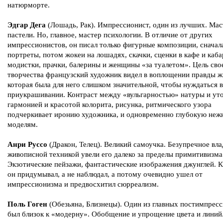
натюрморте.
Эдгар Дега
(Лошадь, Рак). Импрессионист, один из лучших. Мас
пастели. Но, главное, мастер психологии. В отличие от других
импрессионистов, он писал только фигурные композиции, сначал
портреты, потом жокеи на лошадях, скачки, сценки в кафе и каба
модистки, прачки, балерины и женщины «за туалетом». Цель сво
творчества французский художник видел в воплощении правды ж
которая была для него слишком значительной, чтобы нуждаться в
приукрашивании. Контраст между «вульгарностью» натуры и ут
гармонией и красотой колорита, рисунка, ритмического узора
подчеркивает иронию художника, и одновременно глубокую нежн
моделям.
Анри Руссо
(Дракон, Телец). Великий самоучка. Безупречное вл
живописной техникой увели его далеко за пределы примитивизма
Экзотические пейзажи, фантастические изображения джунглей. 
он придумывал, а не наблюдал, а потому очевидно ушел от
импрессионизма и предвосхитил сюрреализм.
Поль Гоген
(Обезьяна, Близнецы). Один из главных постимпресс
был близок к «модерну». Обобщение и упрощение цвета и линий