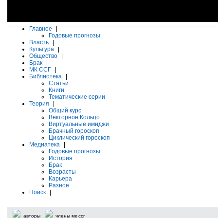
Главное
|
Годовые прогнозы
Власть
|
Культура
|
Общество
|
Брак
|
МК ССГ
|
Библиотека
|
Статьи
Книги
Тематические серии
Теория
|
Общий курс
Векторное Кольцо
Виртуальные имиджи
Брачный гороскоп
Циклический гороскоп
Медиатека
|
Годовые прогнозы
История
Брак
Возрасты
Карьера
Разное
Поиск
|
авторы
члены мк ссг