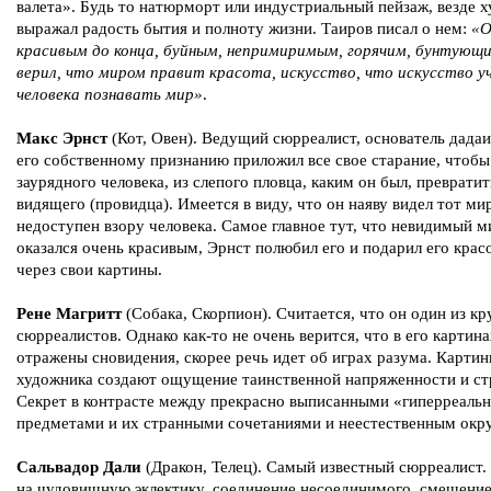
валета». Будь то натюрморт или индустриальный пейзаж, везде 
выражал радость бытия и полноту жизни. Таиров писал о нем:
«О
красивым до конца, буйным, непримиримым, горячим, бунтую
верил, что миром правит красота, искусство, что искусство у
человека познавать мир»
.
Макс Эрнст
(Кот, Овен). Ведущий сюрреалист, основатель дадаи
его собственному признанию приложил все свое старание, чтобы
заурядного человека, из слепого пловца, каким он был, превратит
видящего (провидца). Имеется в виду, что он наяву видел тот мир
недоступен взору человека. Самое главное тут, что невидимый м
оказался очень красивым, Эрнст полюбил его и подарил его кра
через свои картины.
Рене Магритт
(Собака, Скорпион). Считается, что он один из к
сюрреалистов. Однако как-то не очень верится, что в его картин
отражены сновидения, скорее речь идет об играх разума. Карти
художника создают ощущение таинственной напряженности и ст
Секрет в контрасте между прекрасно выписанными «гиперреаль
предметами и их странными сочетаниями и неестественным окр
Сальвадор Дали
(Дракон, Телец). Самый известный сюрреалист.
на чудовищную эклектику, соединение несоединимого, смешени