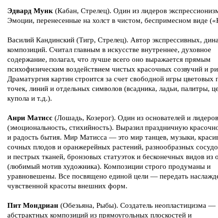
Эдвард Мунк
(Кабан, Стрелец). Один из лидеров экспрессиониз
Эмоции, перенесенные на холст в чистом, беспримесном виде («
Василий Кандинский (Тигр, Стрелец). Автор экспрессивных, ди
композиций. Считал главным в искусстве внутреннее, духовное
содержание, полагал, что лучше всего оно выражается прямым
психофизическим воздействием чистых красочных созвучий и ри
Драматургия картин строится за счет свободной игры цветовых 
точек, линий и отдельных символов (всадника, ладьи, палитры, ц
купола и т.д.).
Анри Матисс
(Лошадь, Козерог). Один из основателей и лидеро
(эмоциональность, стихийность). Выразил праздничную красочн
и радость бытия. Мир Матисса — это мир танцев, музыки, красив
сочных плодов и оранжерейных растений, разнообразных сосудо
и пестрых тканей, бронзовых статуэток и бесконечных видов из 
(любимый мотив художника). Композиции строго продуманы и
уравновешены. Все посвящено единой цели — передать наслажд
чувственной красоты внешних форм.
Пит Мондриан
(Обезьяна, Рыбы). Создатель неопластицизма —
абстрактных композиций из прямоугольных плоскостей и