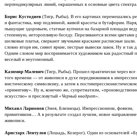
перпендикулярных линий, окрашенных в основные цвета спектра
Борис Кустодиев
(Тигр, Рыбы). В его картинах перемешались р
и фантастика, мир подлинной, живой красоты и бутафории. Наря
пышущие здоровьем, статные купчихи на базарной площади вед
степенную, неторопливую беседу. Переливаются всеми цветами 
шелковые платья, сверкают звучными красками расписные шали. 
словно вторя им, сияют яркие, пестрые вывески лавок. Ну и так
Одним словом мир воспринимается художником как радостный п
веселый и неугомонный.
Казимир Малевич
(Тигр, Рыбы). Прошел практически через все
того времени — от живописи в духе передвижников к импрессио
мистическому символизму, а затем к постимпрессионистическом
«примитиву». Ну и, конечно же, супретматизм, «производственн
искусство» и пресловутый
«Черный квадрат».
Михаил Ларионов
(Змея, Близнецы). Импрессионизм, фовизм,
примитивизм… А в результате создал лучизм, новое направление
живописи.
Аристарх Лентулов
(Лошадь, Козерог). Один из основателей «Б