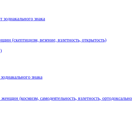
т зодиакального знака
щин (cкептицизм, везение, взлетность, открытость)
)
 зодиакального знака
женщин (космизм, самодеятельность, взлетность, ортодоксально