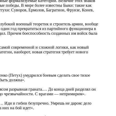
озные формализуемые категории. Величие этих знаков
вые победы. В мире более известны Быки: такие как
тухи: Суворов, Ермолов, Багратион, Фрунзе, Конев,
глубокий военный теоретик и строитель армии, вообще
 один год превратиться из партийного функционера в
бедил. Причем боеспособность созданных им войск была
а самой современной и сложной логики, как новый
тегии, наоборот, новая стратегия требует нового
нко (Петух) умудрился боевым сделать свое тихое
быть должна».
оясом разрывная граната.… До конца дней разделял он
н до чрезвычайности. С врагами — непримирим».
ь.… Иди и гибни безупречно. Умрешь не даром: дело
 них на бой идет».