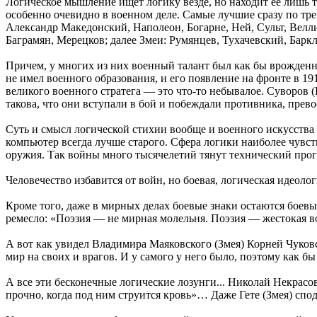
Логическое мышление ищет логику везде, но находит ее лишь т
особенно очевидно в военном деле. Самые лучшие сразу по тре
Александр Македонский, Наполеон, Богарне, Ней, Сульт, Велли
Баграмян, Мерецков; далее Змеи: Румянцев, Тухачевский, Барк
Причем, у многих из них военный талант был как бы врожденн
не имел военного образования, и его появление на фронте в 
великого военного стратега — это что-то небывалое. Суворов (
такова, что они вступали в бой и побеждали противника, прев
Суть и смысл логической стихии вообще и военного искусства 
компьютер всегда лучше старого. Сфера логики наиболее чувств
оружия. Так войны много тысячелетий тянут технический прог
Человечество избавится от войн, но боевая, логическая идеоло
Кроме того, даже в мирных делах боевые знаки остаются боевы
ремесло: «Поэзия — не мирная молельня. Поэзия — жестокая в
А вот как увидел Владимира Маяковского (Змея) Корней Чуковс
мир на своих и врагов. И у самого у него было, поэтому как 
А все эти бесконечные логические лозунги... Николай Некрасов
прочно, когда под ним струится кровь»… Даже Гете (Змея) спод