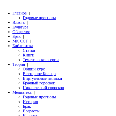
Главное
|
Годовые прогнозы
Власть
|
Культура
|
Общество
|
Брак
|
МК ССГ
|
Библиотека
|
Статьи
Книги
Тематические серии
Теория
|
Общий курс
Векторное Кольцо
Виртуальные имиджи
Брачный гороскоп
Циклический гороскоп
Медиатека
|
Годовые прогнозы
История
Брак
Возрасты
Карьера