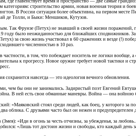
ам, где главенствует время и пространство — две самые гранди
м категориям: строительство армии, новая военная теория и бое
нгтон. В России ситуация более объективна, на первом месте Пе
лай де Толли, и Быки: Меншиков, Кутузов.
ым. Так Фрунзе (Петух) не знавший в своей жизни поражений, 
1919 году было неожиданностью для ближайших сподвижников. За
Петух) за свою жизнь участвовал в 60 сражениях и везде (!) по
осходившего численностью в 10 раз.
в частности, в том, что побеждает носитель не логики вообще, 
ительна к прогрессу. Новое оружие требует новой тактики и стра
ресс.
гия сохранится навсегда — это идеология вечного обновления.
ми, чем бы они не занимались. Задиристый поэт Евгений Евтуше
ойна. В ней есть свои обманные маневры. Война — она войною 
кий: «Маяковский стоял среди людей, как боец, у которого за п
бы два облика. С друзьями часто был он нежен и предупредителе
 (Змея): «Иди в огонь за честь отчизны, за убежденья, за любов
обился: «Лишь тот достоин жизни и свободы, кто каждый день за