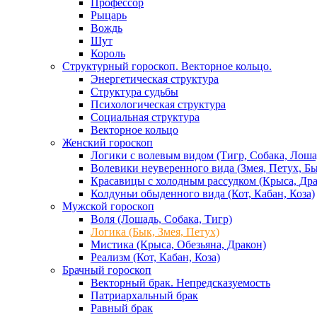
Профессор
Рыцарь
Вождь
Шут
Король
Структурный гороскоп. Векторное кольцо.
Энергетическая структура
Структура судьбы
Психологическая структура
Социальная структура
Векторное кольцо
Женский гороскоп
Логики с волевым видом (Тигр, Собака, Лоша
Волевики неуверенного вида (Змея, Петух, Б
Красавицы с холодным рассудком (Крыса, Дра
Колдуньи обыденного вида (Кот, Кабан, Коза)
Мужской гороскоп
Воля (Лошадь, Собака, Тигр)
Логика (Бык, Змея, Петух)
Мистика (Крыса, Обезьяна, Дракон)
Реализм (Кот, Кабан, Коза)
Брачный гороскоп
Векторный брак. Непредсказуемость
Патриархальный брак
Равный брак