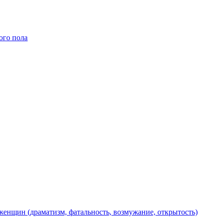
ого пола
енщин (драматизм, фатальность, возмужание, открытость)