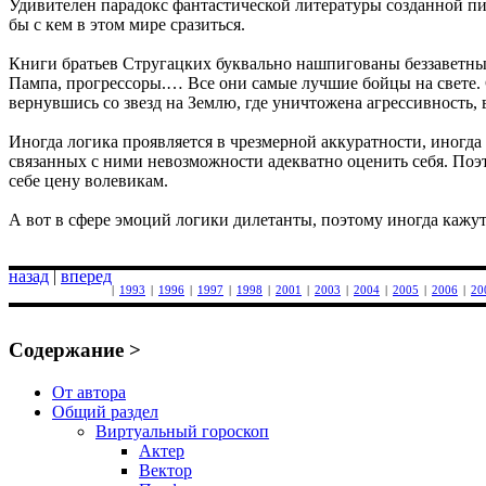
Удивителен парадокс фантастической литературы созданной пис
бы с кем в этом мире сразиться.
Книги братьев Стругацких буквально нашпигованы беззаветными
Пампа, прогрессоры.… Все они самые лучшие бойцы на свете. 
вернувшись со звезд на Землю, где уничтожена агрессивность,
Иногда логика проявляется в чрезмерной аккуратности, иног
связанных с ними невозможности адекватно оценить себя. Поэт
себе цену волевикам.
А вот в сфере эмоций логики дилетанты, поэтому иногда кажу
назад
|
вперед
|
1993
|
1996
|
1997
|
1998
|
2001
|
2003
|
2004
|
2005
|
2006
|
20
Содержание >
От автора
Общий раздел
Виртуальный гороскоп
Актер
Вектор