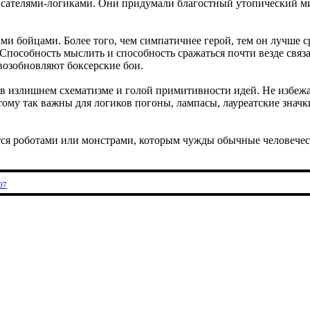
ателями-логиками. Они придумали благостный утопический мир, 
 бойцами. Более того, чем симпатичнее герой, тем он лучше ср
Способность мыслить и способность сражаться почти везде связ
 возобновляют боксерские бои.
да в излишнем схематизме и голой примитивности идей. Не изб
ому так важны для логиков погоны, лампасы, лауреатские значки
тся роботами или монстрами, которым чужды обычные человечес
07