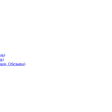
дь)
ык)
кон, Обезьяна)