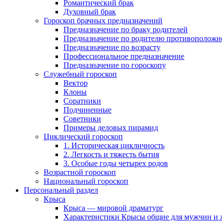
Романтический брак
Духовный брак
Гороскоп брачных предназначений
Предназначение по браку родителей
Предназначение по родителю противоположн
Предназначение по возрасту
Профессиональное предназначение
Предназначение по гороскопу
Служебный гороскоп
Вектор
Клоны
Соратники
Подчиненные
Советники
Примеры деловых пирамид
Циклический гороскоп
1. Историческая цикличность
2. Легкость и тяжесть бытия
3. Особые годы четырех родов
Возрастной гороскоп
Национальный гороскоп
Персональный раздел
Крыса
Крыса — мировой драматург
Характеристики Крысы общие для мужчин и ж