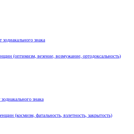
 зодиакального знака
нщин (оптимизм, везение, возмужание, ортодоксальность)
 зодиакального знака
нщин (космизм, фатальность, взлетность, закрытость)