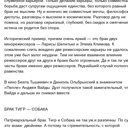
служебной карьерой. Только делание карьеры, только совместна
борьба даст супругам ощущение единства, без которого равный
брак не мыслим. Ну и конечно же совместные мечты, философс
диспуты, разговоры о высоком и космическом. Разговор делу не
помеха, но разговор серьезный, глубокий, без скидок и смягчени
истина не родится без спора.
Исторический пример, причем очень яркий — это брак двух
кинорежиссеров — Ларисы Шепитько и Элема Климова. К
сожалению слить воедино две режиссерские карьеры не удалось
этом уже был залог неудачи. Тем ни менее взаимное влияние
режиссеров друг на друга в браке было огромным. Да и так ли уж
часты браки именно двух режиссеров. Редчайший случай полног
равенства.
В кино Беата Тышкевич и Даниэль Ольбрыхский в знаменитом
«Пепле» Анджея Вайды. Дуэт получился такой зажигательный, ч
Вайда и дальше их снимал вместе.
БРАК ТИГР — СОБАКА
Патриархальный брак. Тигр и Собака не так уж и различны. По су
это знаки- двойники. А потому та стремительность, с которой