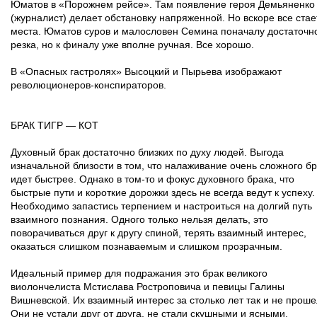
Юматов в «Порожнем рейсе». Там появление героя Демьяненко
(журналист) делает обстановку напряженной. Но вскоре все стае
места. Юматов суров и малословен Семина поначалу достаточн
резка, но к финалу уже вполне ручная. Все хорошо.
В «Опасных гастролях» Высоцкий и Пырьева изображают
революционеров-конспираторов.
БРАК ТИГР — КОТ
Духовный брак достаточно близких по духу людей. Выгода
изначальной близости в том, что налаживание очень сложного б
идет быстрее. Однако в том-то и фокус духовного брака, что
быстрые пути и короткие дорожки здесь не всегда ведут к успеху.
Необходимо запастись терпением и настроиться на долгий путь
взаимного познания. Одного только нельзя делать, это
поворачиваться друг к другу спиной, терять взаимный интерес,
оказаться слишком познаваемым и слишком прозрачным.
Идеальный пример для подражания это брак великого
виолончелиста Мстислава Ростроповича и певицы Галины
Вишневской. Их взаимный интерес за столько лет так и не проше
Они не устали друг от друга, не стали скушными и ясными.