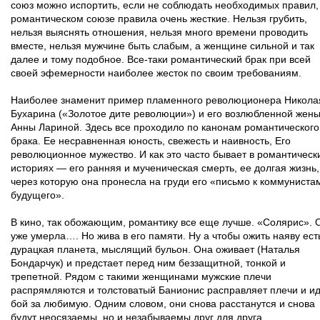
союз можно испортить, если не соблюдать необходимых правил, 
романтическом союзе правила очень жесткие. Нельзя грубить,
нельзя выяснять отношения, нельзя много времени проводить
вместе, нельзя мужчине быть слабым, а женщине сильной и так
далее и тому подобное. Все-таки романтический брак при всей
своей эфемерности наиболее жесток по своим требованиям.
Наиболее знаменит пример пламенного революционера Никола
Бухарина («Золотое дите революции») и его возлюбленной жен
Анны Лариной. Здесь все проходило по канонам романтического
брака. Ее несравненная юность, свежесть и наивность, Его
революционное мужество. И как это часто бывает в романтическ
историях — его ранняя и мученическая смерть, ее долгая жизнь,
через которую она пронесла на груди его «письмо к коммуниста
будущего».
В кино, так обожающим, романтику все еще лучше. «Солярис». 
уже умерла…. Но жива в его памяти. Ну а чтобы ожить наяву ест
дурацкая планета, мыслящий бульон. Она оживает (Наталья
Бондарчук) и предстает перед ним беззащитной, тонкой и
трепетной. Рядом с такими женщинами мужские плечи
распрямляются и толстоватый Банионис расправляет плечи и ид
бой за любимую. Одним словом, они снова расстанутся и снова
будут неосязаемы, но и незабываемы друг для друга.