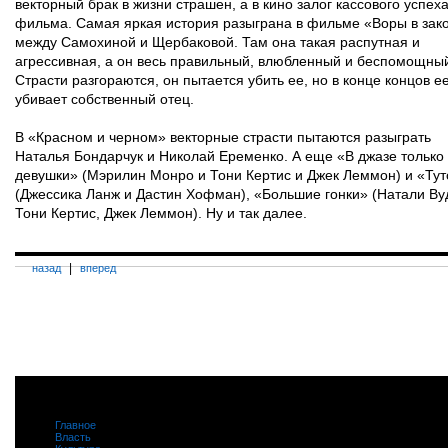
векторный брак в жизни страшен, а в кино залог кассового успех
фильма. Самая яркая история разыграна в фильме «Воры в зак
между Самохиной и Щербаковой. Там она такая распутная и
агрессивная, а он весь правильный, влюбленный и беспомощны
Страсти разгораются, он пытается убить ее, но в конце концов е
убивает собственный отец.
В «Красном и черном» векторные страсти пытаются разыграть
Наталья Бондарчук и Николай Еременко. А еще «В джазе только
девушки» (Мэрилин Монро и Тони Кертис и Джек Леммон) и «Тут
(Джессика Ланж и Дастин Хофман), «Большие гонки» (Натали Ву
Тони Кертис, Джек Леммон). Ну и так далее.
|
назад
вперед
Главное
|
Власть
|