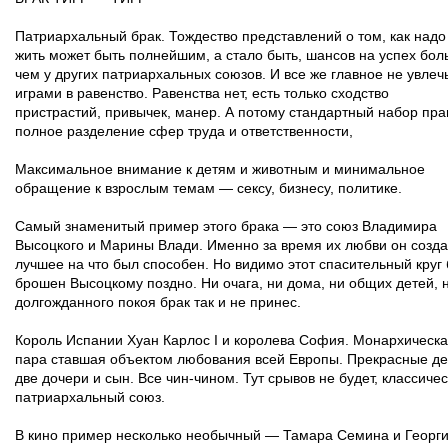
Патриархальный брак. Тождество представлений о том, как надо
жить может быть полнейшим, а стало быть, шансов на успех бо
чем у других патриархальных союзов. И все же главное не увлеч
играми в равенство. Равенства нет, есть только сходство
пристрастий, привычек, манер. А потому стандартный набор пра
полное разделение сфер труда и ответственности,
Максимальное внимание к детям и животным и минимальное
обращение к взрослым темам — сексу, бизнесу, политике.
Самый знаменитый пример этого брака — это союз Владимира
Высоцкого и Марины Влади. Именно за время их любви он созд
лучшее на что был способен. Но видимо этот спасительный круг
брошен Высоцкому поздно. Ни очага, ни дома, ни общих детей, 
долгожданного покоя брак так и не принес.
Король Испании Хуан Карлос I и королева София. Монархическ
пара ставшая объектом любования всей Европы. Прекрасные де
две дочери и сын. Все чин-чином. Тут срывов не будет, классиче
патриархальный союз.
В кино пример несколько необычный — Тамара Семина и Георг