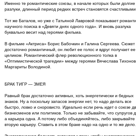
Именно те романтические союзы, в начале которых были долгие
разлуки, длинный период редких встреч становятся счастливыми
Тот же Баталов, но уже с Татьяной Лавровой показывает романт
научного поиска в «Девяти днях одного года». И вновь разлука
буквально весит над героями фильма.
В фильме «Актриса» Борис Бабочкин и Галина Сергеева. Сюжет
достаточно романтичный, он любит ее голос и вдруг получает ее
целиком. Романтический флер революционного толка в
«Оптимистической трагедии» между героями Вячеслава Тихонов
Маргариты Володиной.
БРАК ТИГР — ЗМЕЯ
Равный брак достаточно активных, хоть энергетически и бедных
знаков. Ну а поскольку запасов энергии нет, то надо делать все
быстро, ловко и сноровисто. Идеально если речь идет о союзе д
бизнесменов или политиков. Только не забывайте, что супругов д
а карьера одна. А потому либо объединяйтесь, либо закрывайте
вторую карьеру. Ставить в этом браке надо на одно и то же дело.