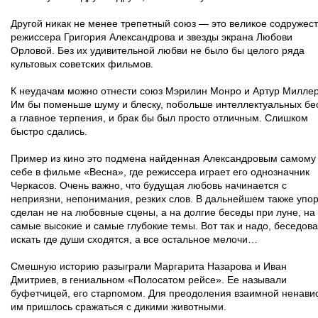
Другой никак не менее трепетный союз — это великое содружес
режиссера Григория Александрова и звезды экрана Любови
Орловой. Без их удивительной любви не было бы целого ряда
культовых советских фильмов.
К неудачам можно отнести союз Мэрилин Монро и Артур Миллер
Им бы поменьше шуму и блеску, побольше интеллектуальных бе
а главное терпения, и брак бы был просто отличным. Слишком
быстро сдались.
Пример из кино это подмена найденная Александровым самому
себе в фильме «Весна», где режиссера играет его однозначник
Черкасов. Очень важно, что будущая любовь начинается с
неприязни, непонимания, резких слов. В дальнейшем также упо
сделан не на любовные сцены, а на долгие беседы при луне, на
самые высокие и самые глубокие темы. Вот так и надо, беседова
искать где души сходятся, а все остальное мелочи…
Смешную историю разыграли Маргарита Назарова и Иван
Дмитриев, в гениальном «Полосатом рейсе». Ее называли
буфетчицей, его старпомом. Для преодоления взаимной ненави
им пришлось сражаться с дикими животными.