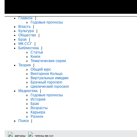
Главное
|
Годовые прогнозы
Власть
|
Культура
|
Общество
|
Брак
|
МК ССГ
|
Библиотека
|
Статьи
Книги
Тематические серии
Теория
|
Общий курс
Векторное Кольцо
Виртуальные имиджи
Брачный гороскоп
Циклический гороскоп
Медиатека
|
Годовые прогнозы
История
Брак
Возрасты
Карьера
Разное
Поиск
|
авторы
члены мк ссг