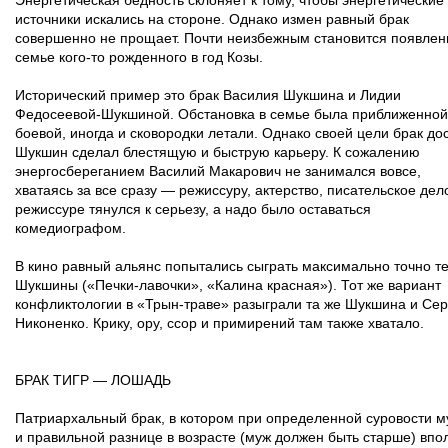
Энергетическая бедность склоняет к тому, чтобы энергетические
источники искались на стороне. Однако измен равный брак
совершенно не прощает. Почти неизбежным становится появлен
семье кого-то рожденного в год Козы.
Исторический пример это брак Василия Шукшина и Лидии
Федосеевой-Шукшиной. Обстановка в семье была приближенной
боевой, иногда и сковородки летали. Однако своей цели брак дос
Шукшин сделал блестящую и быструю карьеру. К сожалению
энергосбереганием Василий Макарович не занимался вовсе,
хватаясь за все сразу — режиссуру, актерство, писательское дело
режиссуре тянулся к серьезу, а надо было оставаться
комедиографом.
В кино равный альянс попытались сыграть максимально точно т
Шукшины («Печки-лавочки», «Калина красная»). Тот же вариант
конфликтологии в «Трын-траве» разыграли та же Шукшина и Сер
Никоненко. Крику, ору, ссор и примирений там также хватало.
БРАК ТИГР — ЛОШАДЬ
Патриархальный брак, в котором при определенной суровости м
и правильной разнице в возрасте (муж должен быть старше) впо