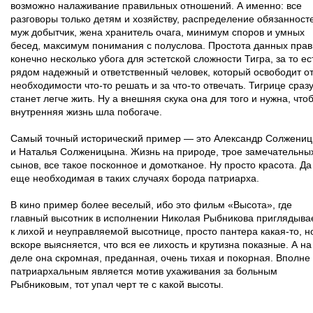
возможно налаживание правильных отношений. А именно: все
разговоры только детям и хозяйству, распределение обязанност
муж добытчик, жена хранитель очага, минимум споров и умных
бесед, максимум понимания с полуслова. Простота данных пра
конечно несколько убога для эстетской сложности Тигра, за то ес
рядом надежный и ответственный человек, который освободит о
необходимости что-то решать и за что-то отвечать. Тигрице сраз
станет легче жить. Ну а внешняя скука она для того и нужна, что
внутренняя жизнь шла побогаче.
Самый точный исторический пример — это Александр Солжени
и Наталья Солженицына. Жизнь на природе, трое замечательны
сынов, все такое посконное и домотканое. Ну просто красота. Да
еще необходимая в таких случаях борода патриарха.
В кино пример более веселый, ибо это фильм «Высота», где
главный высотник в исполнении Николая Рыбникова приглядыва
к лихой и неуправляемой высотнице, просто пантера какая-то, н
вскоре выясняется, что вся ее лихость и крутизна показные. А на
деле она скромная, преданная, очень тихая и покорная. Вполне
патриархальным является мотив ухаживания за больным
Рыбниковым, тот упал черт те с какой высоты.