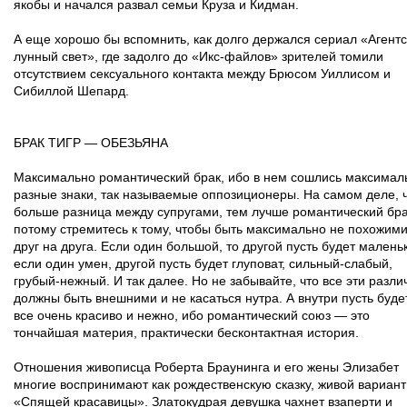
якобы и начался развал семьи Круза и Кидман.
А еще хорошо бы вспомнить, как долго держался сериал «Агентс
лунный свет», где задолго до «Икс-файлов» зрителей томили
отсутствием сексуального контакта между Брюсом Уиллисом и
Сибиллой Шепард.
БРАК ТИГР — ОБЕЗЬЯНА
Максимально романтический брак, ибо в нем сошлись максимал
разные знаки, так называемые оппозиционеры. На самом деле, 
больше разница между супругами, тем лучше романтический бра
потому стремитесь к тому, чтобы быть максимально не похожим
друг на друга. Если один большой, то другой пусть будет малень
если один умен, другой пусть будет глуповат, сильный-слабый,
грубый-нежный. И так далее. Но не забывайте, что все эти разли
должны быть внешними и не касаться нутра. А внутри пусть буде
все очень красиво и нежно, ибо романтический союз — это
тончайшая материя, практически бесконтактная история.
Отношения живописца Роберта Браунинга и его жены Элизабет
многие воспринимают как рождественскую сказку, живой вариант
«Спящей красавицы». Златокудрая девушка чахнет взаперти и