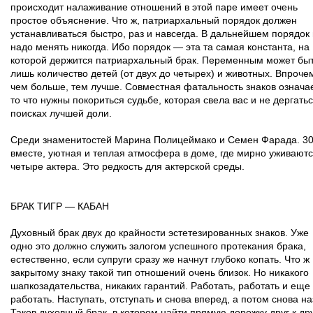
происходит налаживание отношений в этой паре имеет очень
простое объяснение. Что ж, патриархальный порядок должен
устанавливаться быстро, раз и навсегда. В дальнейшем порядок
надо менять никогда. Ибо порядок — эта та самая константа, на
которой держится патриархальный брак. Переменным может бы
лишь количество детей (от двух до четырех) и животных. Впроче
чем больше, тем лучше. Совместная фатальность знаков означае
то что нужны покориться судьбе, которая свела вас и не дергатьс
поисках лучшей доли.
Среди знаменитостей Марина Полицеймако и Семен Фарада. 30
вместе, уютная и теплая атмосфера в доме, где мирно уживают
четыре актера. Это редкость для актерской среды.
БРАК ТИГР — КАБАН
Духовный брак двух до крайности эстетезированных знаков. Уже
одно это должно служить залогом успешного протекания брака,
естественно, если супруги сразу же начнут глубоко копать. Что ж
закрытому знаку такой тип отношений очень близок. Но никакого
шапкозадательства, никаких гарантий. Работать, работать и еще
работать. Наступать, отступать и снова вперед, а потом снова на
Таков духовный брак, в котором найти прямую дорожку друг к др