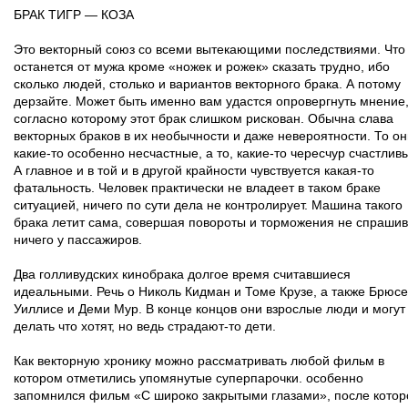
БРАК ТИГР — КОЗА
Это векторный союз со всеми вытекающими последствиями. Что
останется от мужа кроме «ножек и рожек» сказать трудно, ибо
сколько людей, столько и вариантов векторного брака. А потому
дерзайте. Может быть именно вам удастся опровергнуть мнение
согласно которому этот брак слишком рискован. Обычна слава
векторных браков в их необычности и даже невероятности. То он
какие-то особенно несчастные, а то, какие-то чересчур счастлив
А главное и в той и в другой крайности чувствуется какая-то
фатальность. Человек практически не владеет в таком браке
ситуацией, ничего по сути дела не контролирует. Машина такого
брака летит сама, совершая повороты и торможения не спраши
ничего у пассажиров.
Два голливудских кинобрака долгое время считавшиеся
идеальными. Речь о Николь Кидман и Томе Крузе, а также Брюсе
Уиллисе и Деми Мур. В конце концов они взрослые люди и могут
делать что хотят, но ведь страдают-то дети.
Как векторную хронику можно рассматривать любой фильм в
котором отметились упомянутые суперпарочки. особенно
запомнился фильм «С широко закрытыми глазами», после котор