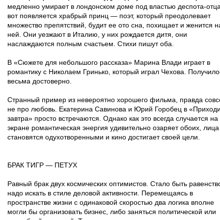
медленно умирает в лондонском доме под властью деспота-отца
вот появляется храбрый принц — поэт, который преодолевает
множество препятствий, будит ее ото сна, похищает и женится н
ней. Они уезжают в Италию, у них рождается дитя, они
наслаждаются полным счастьем. Стихи пишут оба.
В «Сюжете для небольшого рассказа» Марина Влади играет в
романтику с Николаем Гринько, который играл Чехова. Получило
весьма достоверно.
Странный пример из невероятно хорошего фильма, правда сов
не про любовь. Екатерина Савинова и Юрий Горобец в «Приход
завтра» просто встречаются. Однако как это всегда случается на
экране романтическая энергия удивительно озаряет обоих, лица
становятся одухотворенными и кино достигает своей цели.
БРАК ТИГР — ПЕТУХ
Равный брак двух космических оптимистов. Стало быть равенств
надо искать в стиле деловой активности. Перемещаясь в
пространстве жизни с одинаковой скоростью два логика вполне
могли бы организовать бизнес, либо заняться политической или