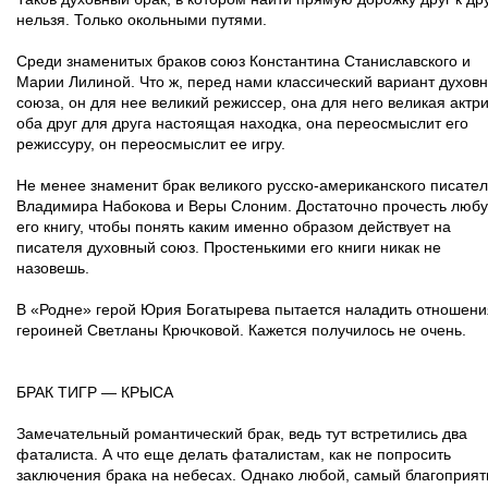
нельзя. Только окольными путями.
Среди знаменитых браков союз Константина Станиславского и
Марии Лилиной. Что ж, перед нами классический вариант духовн
союза, он для нее великий режиссер, она для него великая актри
оба друг для друга настоящая находка, она переосмыслит его
режиссуру, он переосмыслит ее игру.
Не менее знаменит брак великого русско-американского писате
Владимира Набокова и Веры Слоним. Достаточно прочесть люб
его книгу, чтобы понять каким именно образом действует на
писателя духовный союз. Простенькими его книги никак не
назовешь.
В «Родне» герой Юрия Богатырева пытается наладить отношени
героиней Светланы Крючковой. Кажется получилось не очень.
БРАК ТИГР — КРЫСА
Замечательный романтический брак, ведь тут встретились два
фаталиста. А что еще делать фаталистам, как не попросить
заключения брака на небесах. Однако любой, самый благоприя