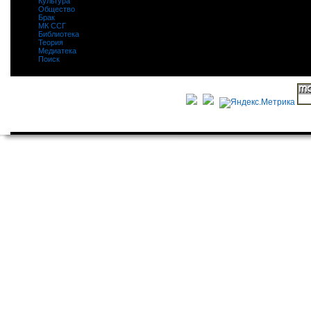
Культура
|
Общество
|
Брак
|
МК ССГ
|
Библиотека
|
Теория
|
Медиатека
|
Поиск
|