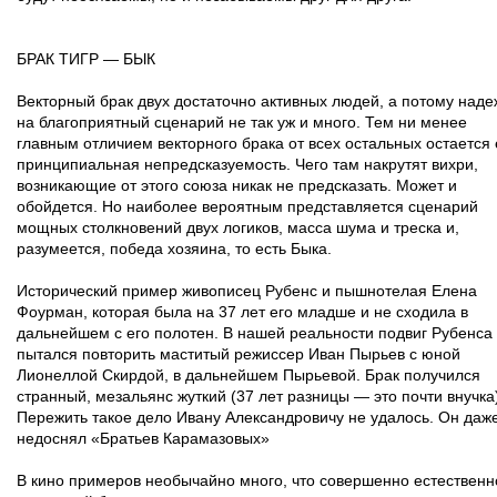
БРАК ТИГР — БЫК
Векторный брак двух достаточно активных людей, а потому наде
на благоприятный сценарий не так уж и много. Тем ни менее
главным отличием векторного брака от всех остальных остается 
принципиальная непредсказуемость. Чего там накрутят вихри,
возникающие от этого союза никак не предсказать. Может и
обойдется. Но наиболее вероятным представляется сценарий
мощных столкновений двух логиков, масса шума и треска и,
разумеется, победа хозяина, то есть Быка.
Исторический пример живописец Рубенс и пышнотелая Елена
Фоурман, которая была на 37 лет его младше и не сходила в
дальнейшем с его полотен. В нашей реальности подвиг Рубенса
пытался повторить маститый режиссер Иван Пырьев с юной
Лионеллой Скирдой, в дальнейшем Пырьевой. Брак получился
странный, мезальянс жуткий (37 лет разницы — это почти внучка
Пережить такое дело Ивану Александровичу не удалось. Он даж
недоснял «Братьев Карамазовых»
В кино примеров необычайно много, что совершенно естественн