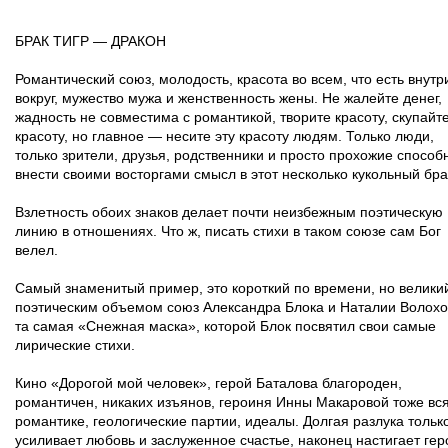
БРАК ТИГР — ДРАКОН
Романтический союз, молодость, красота во всем, что есть внутр
вокруг, мужество мужа и женственность жены. Не жалейте денег,
жадность не совместима с романтикой, творите красоту, скупайт
красоту, но главное — несите эту красоту людям. Только люди,
только зрители, друзья, родственники и просто прохожие способ
внести своими восторгами смысл в этот несколько кукольный бра
Взлетность обоих знаков делает почти неизбежным поэтическую
линию в отношениях. Что ж, писать стихи в таком союзе сам Бог
велел.
Самый знаменитый пример, это короткий по времени, но велики
поэтическим объемом союз Александра Блока и Наталии Волохо
та самая «Снежная маска», которой Блок посвятил свои самые
лирические стихи.
Кино «Дорогой мой человек», герой Баталова благороден,
романтичен, никаких изъянов, героиня Инны Макаровой тоже вся
романтике, геологические партии, идеалы. Долгая разлука тольк
усиливает любовь и заслуженное счастье, наконец настигает гер