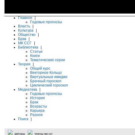
Главное
|
Годовые прогнозы
Власть
|
Культура
|
Общество
|
Брак
|
МК ССГ
|
Библиотека
|
Статьи
Книги
Тематические серии
Теория
|
Общий курс
Векторное Кольцо
Виртуальные имиджи
Брачный гороскоп
Циклический гороскоп
Медиатека
|
Годовые прогнозы
История
Брак
Возрасты
Карьера
Разное
Поиск
|
авторы
члены мк ссг