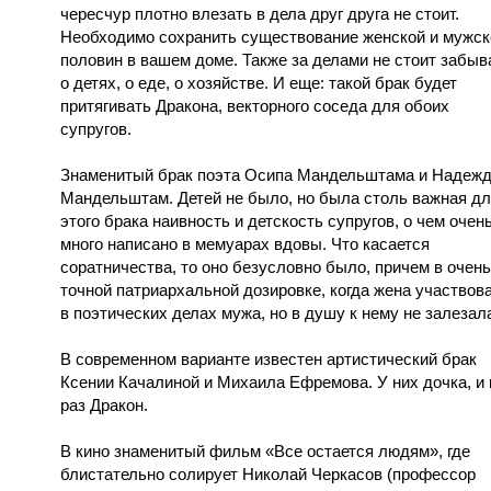
чересчур плотно влезать в дела друг друга не стоит.
Необходимо сохранить существование женской и мужск
половин в вашем доме. Также за делами не стоит забыв
о детях, о еде, о хозяйстве. И еще: такой брак будет
притягивать Дракона, векторного соседа для обоих
супругов.
Знаменитый брак поэта Осипа Мандельштама и Надеж
Мандельштам. Детей не было, но была столь важная д
этого брака наивность и детскость супругов, о чем очен
много написано в мемуарах вдовы. Что касается
соратничества, то оно безусловно было, причем в очень
точной патриархальной дозировке, когда жена участвов
в поэтических делах мужа, но в душу к нему не залезал
В современном варианте известен артистический брак
Ксении Качалиной и Михаила Ефремова. У них дочка, и 
раз Дракон.
В кино знаменитый фильм «Все остается людям», где
блистательно солирует Николай Черкасов (профессор