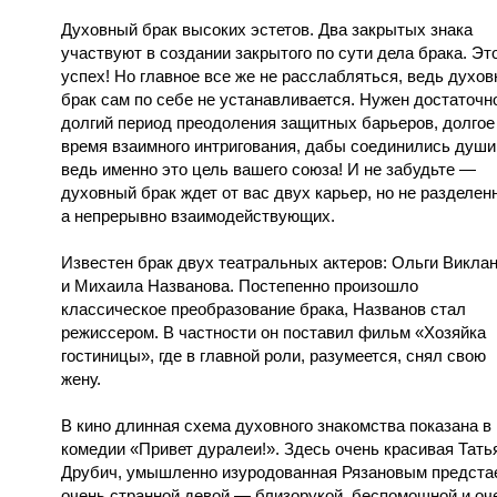
Духовный брак высоких эстетов. Два закрытых знака
участвуют в создании закрытого по сути дела брака. Эт
успех! Но главное все же не расслабляться, ведь духо
брак сам по себе не устанавливается. Нужен достаточн
долгий период преодоления защитных барьеров, долгое
время взаимного интригования, дабы соединились души
ведь именно это цель вашего союза! И не забудьте —
духовный брак ждет от вас двух карьер, но не разделен
а непрерывно взаимодействующих.
Известен брак двух театральных актеров: Ольги Викла
и Михаила Названова. Постепенно произошло
классическое преобразование брака, Названов стал
режиссером. В частности он поставил фильм «Хозяйка
гостиницы», где в главной роли, разумеется, снял свою
жену.
В кино длинная схема духовного знакомства показана в
комедии «Привет дуралеи!». Здесь очень красивая Тать
Друбич, умышленно изуродованная Рязановым предста
очень странной девой — близорукой, беспомощной и оч