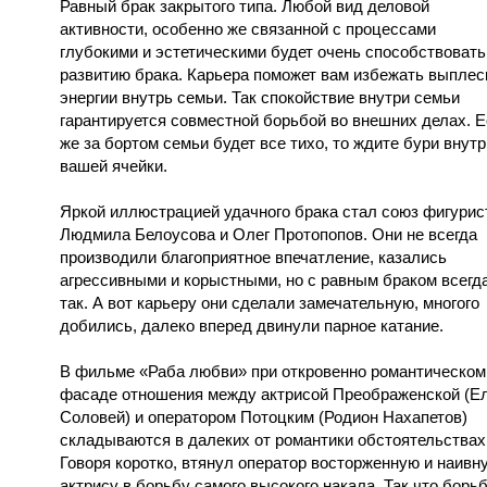
Равный брак закрытого типа. Любой вид деловой
активности, особенно же связанной с процессами
глубокими и эстетическими будет очень способствовать
развитию брака. Карьера поможет вам избежать выплес
энергии внутрь семьи. Так спокойствие внутри семьи
гарантируется совместной борьбой во внешних делах. 
же за бортом семьи будет все тихо, то ждите бури внутр
вашей ячейки.
Яркой иллюстрацией удачного брака стал союз фигурис
Людмила Белоусова и Олег Протопопов. Они не всегда
производили благоприятное впечатление, казались
агрессивными и корыстными, но с равным браком всегд
так. А вот карьеру они сделали замечательную, многого
добились, далеко вперед двинули парное катание.
В фильме «Раба любви» при откровенно романтическом
фасаде отношения между актрисой Преображенской (Е
Соловей) и оператором Потоцким (Родион Нахапетов)
складываются в далеких от романтики обстоятельствах
Говоря коротко, втянул оператор восторженную и наивн
актрису в борьбу самого высокого накала. Так что борь