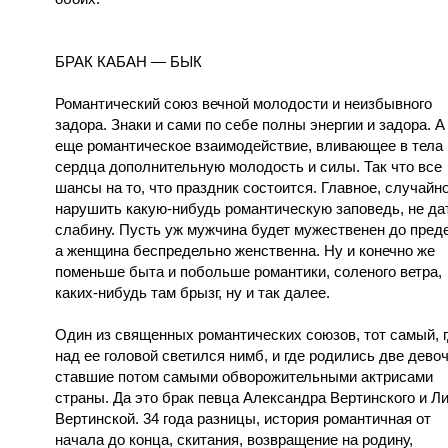
БРАК КАБАН — БЫК
Романтический союз вечной молодости и неизбывного
задора. Знаки и сами по себе полны энергии и задора. А
еще романтическое взаимодействие, вливающее в тела 
сердца дополнительную молодость и силы. Так что все
шансы на то, что праздник состоится. Главное, случайн
нарушить какую-нибудь романтическую заповедь, не да
слабину. Пусть уж мужчина будет мужественен до пред
а женщина беспредельно женственна. Ну и конечно же
поменьше быта и побольше романтики, соленого ветра,
каких-нибудь там брызг, ну и так далее.
Один из священных романтических союзов, тот самый, 
над ее головой светился нимб, и где родились две девоч
ставшие потом самыми обворожительными актрисами
страны. Да это брак певца Александра Вертинского и Л
Вертинской. 34 года разницы, история романтичная от
начала до конца, скитания, возвращение на родину,