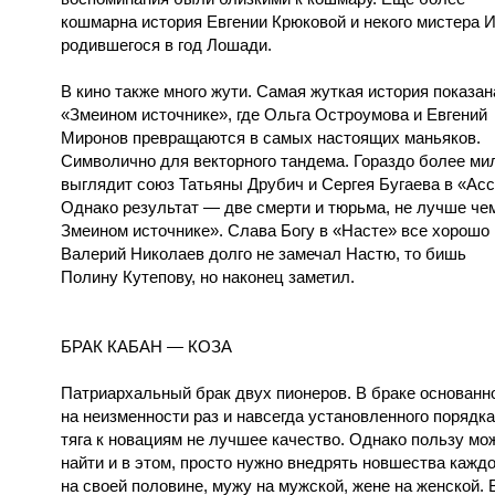
кошмарна история Евгении Крюковой и некого мистера И
родившегося в год Лошади.
В кино также много жути. Самая жуткая история показан
«Змеином источнике», где Ольга Остроумова и Евгений
Миронов превращаются в самых настоящих маньяков.
Символично для векторного тандема. Гораздо более м
выглядит союз Татьяны Друбич и Сергея Бугаева в «Асс
Однако результат — две смерти и тюрьма, не лучше че
Змеином источнике». Слава Богу в «Насте» все хорошо
Валерий Николаев долго не замечал Настю, то бишь
Полину Кутепову, но наконец заметил.
БРАК КАБАН — КОЗА
Патриархальный брак двух пионеров. В браке основанн
на неизменности раз и навсегда установленного порядка
тяга к новациям не лучшее качество. Однако пользу мо
найти и в этом, просто нужно внедрять новшества кажд
на своей половине, мужу на мужской, жене на женской. 