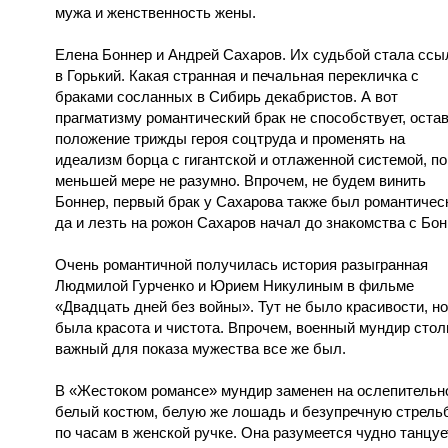
мужа и женственность жены.
Елена Боннер и Андрей Сахаров. Их судьбой стала ссы
в Горький. Какая странная и печальная перекличка с
браками сосланных в Сибирь декабристов. А вот
прагматизму романтический брак не способствует, оста
положение трижды героя соцтруда и променять на
идеализм борца с гигантской и отлаженной системой, по
меньшей мере не разумно. Впрочем, не будем винить
Боннер, первый брак у Сахарова также был романтичес
да и лезть на рожон Сахаров начал до знакомства с Бон
Очень романтичной получилась история разыгранная
Людмилой Гурченко и Юрием Никулиным в фильме
«Двадцать дней без войны». Тут не было красивости, но
была красота и чистота. Впрочем, военный мундир стол
важный для показа мужества все же был.
В «Жестоком романсе» мундир заменен на ослепительн
белый костюм, белую же лошадь и безупречную стрель
по часам в женской ручке. Она разумеется чудно танцуе