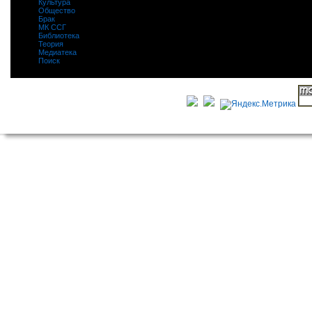
Культура
|
Общество
|
Брак
|
МК ССГ
|
Библиотека
|
Теория
|
Медиатека
|
Поиск
|