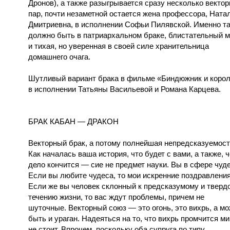
Дронов), а также разыгрывается сразу несколько векто
пар, почти незаметной остается жена профессора, Ната
Дмитриевна, в исполнении Софьи Пилявской. Именно та
должно быть в патриархальном браке, блистательный 
и тихая, но уверенная в своей силе хранительница
домашнего очага.
Шутливый вариант брака в фильме «Биндюжник и коро
в исполнении Татьяны Васильевой и Романа Карцева.
БРАК КАБАН — ДРАКОН
Векторный брак, а потому полнейшая непредсказуемост
Как началась ваша история, что будет с вами, а также, 
дело кончится — сие не предмет науки. Вы в сфере чуде
Если вы любите чудеса, то мои искренние поздравления
Если же вы человек склонный к предсказумому и тверд
течению жизни, то вас ждут проблемы, причем не
шуточные. Векторный союз — это огонь, это вихрь, а мо
быть и ураган. Надеяться на то, что вихрь промчится м
не стоит. Впрочем, поскольку оба супруга по типу