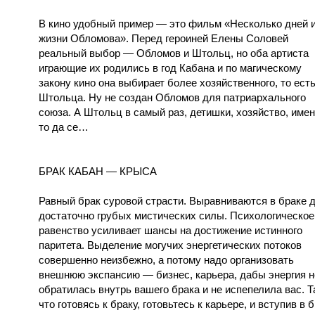
В кино удобный пример — это фильм «Несколько дней 
жизни Обломова». Перед героиней Елены Соловей
реальный выбор — Обломов и Штольц, но оба артиста
играющие их родились в год Кабана и по магическому
закону кино она выбирает более хозяйственного, то ест
Штольца. Ну не создан Обломов для патриархального
союза. А Штольц в самый раз, детишки, хозяйство, имен
то да се…
БРАК КАБАН — КРЫСА
Равный брак суровой страсти. Выравниваются в браке 
достаточно грубых мистических силы. Психологическое
равенство усиливает шансы на достижение истинного
паритета. Выделение могучих энергетических потоков
совершенно неизбежно, а потому надо организовать
внешнюю экспансию — бизнес, карьера, дабы энергия н
обратилась внутрь вашего брака и не испепелила вас. Т
что готовясь к браку, готовьтесь к карьере, и вступив в 