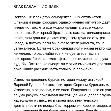
БРАК КАБАН — ЛОШАДЬ
Векторный брак двух самодеятельных оптимистов.
Оптимизм вещь хорошая, однако именно оптимизм дает
иллюзию того, что все можно наладить и все можно
поправить. Векторный брак — это самозатягивающаяся
петля, чем дольше длится вход, тем труднее отыграть
назад. А потому, если вы в фазе эксперимента, то не
увлекайтесь. Если же брак свершился и назад никто ид
не желает, то расслабьтесь и не суетитесь. Есть в
векторном браке элемент фатальности, железная рука
судьбы. Вот только смогут ли с этим смириться два зна
привыкших рассчитывать только на свои силы.
Известна довольно бурная история между актрисой
Ларисой Гузеевой и композитором Сергеем Курехиным.
Известна, в основном, с ее слов. Получается, что он уч
ее уму разуму, показывал настоящее кино, давал слуша
настоящую музыку, но в своей просветительской
деятельности не всегда был корректен. Короче говоря, е
воспоминания были близкими к кошмару. Еще более