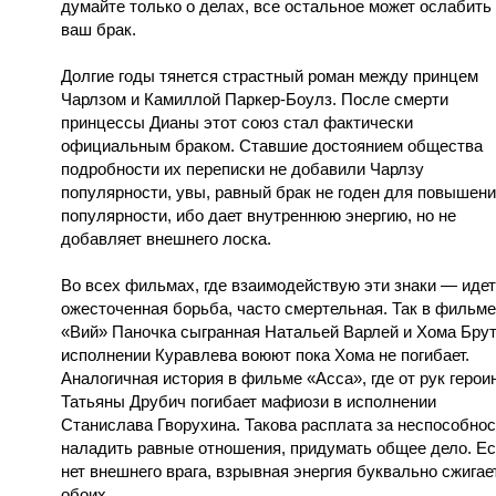
думайте только о делах, все остальное может ослабить
ваш брак.
Долгие годы тянется страстный роман между принцем
Чарлзом и Камиллой Паркер-Боулз. После смерти
принцессы Дианы этот союз стал фактически
официальным браком. Ставшие достоянием общества
подробности их переписки не добавили Чарлзу
популярности, увы, равный брак не годен для повышен
популярности, ибо дает внутреннюю энергию, но не
добавляет внешнего лоска.
Во всех фильмах, где взаимодействую эти знаки — идет
ожесточенная борьба, часто смертельная. Так в фильме
«Вий» Паночка сыгранная Натальей Варлей и Хома Брут
исполнении Куравлева воюют пока Хома не погибает.
Аналогичная история в фильме «Асса», где от рук герои
Татьяны Друбич погибает мафиози в исполнении
Станислава Гворухина. Такова расплата за неспособнос
наладить равные отношения, придумать общее дело. Е
нет внешнего врага, взрывная энергия буквально сжигае
обоих.