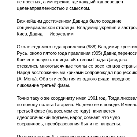
не простых, а имперских, где каждый год освещен
целенаправленностью и смыслом.
Важнейшим достижением Давида было создание
общеизраильской столицы. Владимир укрепил и застро
Киев, Давид — Иерусалим.
Около седьмого года правления (988) Владимир крести
Русь, около пятого года правления (995) Давид перенос
Ковчег в новую столицы. «К стенам Града Давидова
стекались многотысячные толпы со всех концов страны
Народ восторженными криками сопровождал процессию.
(А. Мень). Оба эти события из одного ряда: народное
ликование третьей фазы.
Точно такую же координату имел 1961 год. Тогда ликова
по поводу полета Гагарина. Но дело не в поводе. Именно
третьей фазе (на восьмом ее году) начинается
идеологический подъем, народ сознает, что чудо
свершилось, преобразования были не напрасны.
По прихоти судьбы, именно правители третьих фаз