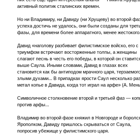
активный политик сталинских времен.
Но ни Владимиру, ни Давиду (ни Хрущеву) во второй фа
успеха достичь не удалось, они были созданы для трет
фазы, для времени более аппаратного, менее жестокого
Давид «наголову разбивает филистимское войско, его с
триумфом встречают восторженные толпы, а женщины
слагают песнь в честь его победы, в которой он ставитс
выше Саула. Иными словами, Давид в глазах всех
становится как бы антиподом мрачного царя, терзаемог
злыми духами... В припадках ярости Саул несколько ра
метал копье в Давида, когда тот играл на арфе» (А. Мень
Символичное столкновение второй и третьей фаз — коп
против арфы...
Владимир во второй фазе княжил в Новгороде и боролс
Ярополком, Давиду пришлось скрываться от Саула,
попросив убежище у филистимского царя.