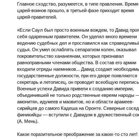
Главное сходство, разумеется, в типе правления. Время
царей-воинов прошло, в третьей фазе приходит время
царей-правителей.
«Если Саул был просто военным вождем, то Давид про
себя одаренным правителем. Он уделял много времени
ведению судебных дел и прославился как справедливы
судья. Он умел ослаблять сепаратизм колен, оказывал
покровительство хананеянам, которых признавал
равноправными членами общества. В состав его армии
входили отряды наемников... Давид создает необходим
государственные должности, при его дворе появляются
секретарь и летописец, он проводит всеобщую перепись
Военные успехи Давида привели к созданию империи,
объединившей не только родственные евреям народы 
амонитян, идумеев и маовитов, но и области арамеев-
сирийцев до самого Кадеша на Оронте. Северные сосе
финикийцы — вступили с Давидом в дружественный со
(А. Мень).
Какое поразительное преображение за каких-то сто лет!