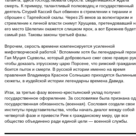
таланта, здесь господствовала серость. Выделившихся ждала
смерть. К примеру, талантливый полководец и государственный
деятель Спурий Кассий был обвинен в стремлении к тирании и
сброшен с Тарпейской скалы. Через 25 веков за волюнтаризм и
стремление к личной власти снимут Хрущева, претендовавший н
его место Шелепин окажется слишком ярок, а вот Брежнев будет
самый раз. Таковы законы третьей фазы.
Впрочем, серость времени компенсируется усиленной
мифотворческой работой.' Вспомним хотя бы легендарный геро
Гая Муция Сцеволы, который добровольно сжег свою правую рук
чтобы доказать этрусскому царю Порсене, что римский граждани
боится пыток и смерти. В русской истории именно на время
правления Владимира Красное Солнышко приходятся былинны
сюжеты, в иудейской истории легендарны времена Давида.
Итак, за третью фазу военно-крестьянский уклад получил
государственное оформление. За сословиями была признана о
государственная обязанность (военная). Сословия создали свои
институты представительства, чтобы начать диалог между собой 
четвертой фазе и привести Рим к гражданскому миру, где все
общество объединено ради единой цели — военной службы.