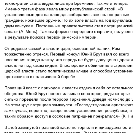
технократии стала видна лишь при Брежневе. Так же и теперь.
Именно третья фаза явила миру республиканский строй. «В
установленные дни на площадь собирались все полноправные
граждане, носившие оружие. По их воле власть на год вручалась
двум консулам. Постоянным правительством стал патрициански
сенат» (А. Мень). Таковы формы очередного открытия, полученн
в результате поисков первой римской империи.
От родовых связей и власти царя, основанной на них, Рим
торжественно отрекся. Первый консул Юний Брут взял со всего
населения города клятву, что впредь не будет допущена царская
власть ни под каким видом. Впоследствии обвинение в стремлен
царской власти стало политическим клише и способом устранен
противников в политической борьбе.
Правящий класс с приходом к власти отделил себя от остальног
общества. Юний Брут пополнил число сенаторов, ряды которых
сильно поредели после террора Тарквиния, доведя их число до 
На этом круг патрициев замкнулся. «Господствующая аристокра
замкнулась, вероятно, вскоре после установления республики, и
таким образом доступ в сословие патрициев прекратился» (К. Ни
В этой замкнутой правящей касте не терпели индивидуальности 