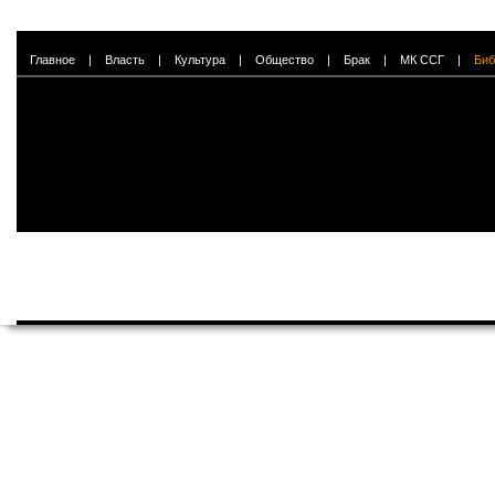
Главное
|
Власть
|
Культура
|
Общество
|
Брак
|
МК ССГ
|
Биб