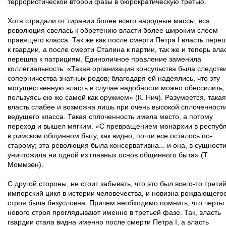
террористической второй фазы в бюрократическую третью.
Хотя страдали от тирании более всего народные массы, вся
революция свелась к обретению власти более широким слоем
правящего класса. Так же как после смерти Петра I власть пере
к гвардии, а после смерти Сталина к партии, так же и теперь вла
перешла к патрициям. Единоличное правление заменила
коллегиальность: «Такая организация консульства была следств
соперничества знатных родов; благодаря ей надеялись, что эту
могущественную власть в случае надобности можно обессилить,
пользуясь ею же самой как оружием» (К. Нич). Разумеется, такая
власть слабее и возможна лишь при очень высокой сплоченност
ведущего класса. Такая сплоченность имела место, а потому
переход и вышел мягким. «С превращением монархии в республ
в римском общинном быту, как видно, почти все осталось по-
старому; эта революция была консервативна... и она, в сущности
уничтожила ни одной из главных основ общинного быта» (Т.
Моммзен).
С другой стороны, не стоит забывать, что это был всего-то трети
имперский цикл в истории человечества, и новизна рождающего
строя была безусловна. Причем необходимо помнить, что черты
нового строя проглядывают именно в третьей фазе. Так, власть
гвардии стала видна именно после смерти Петра I, а власть