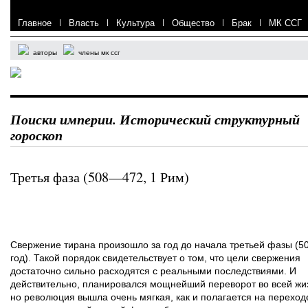
Главное
|
Власть
|
Культура
|
Общество
|
Брак
|
МК ССГ
авторы
члены мк ссг
Поиски империи. Исторический структурный
гороскоп
Третья фаза (508—472, 1 Рим)
Свержение тирана произошло за год до начала третьей фазы (5
год). Такой порядок свидетельствует о том, что цели свержения
достаточно сильно расходятся с реальными последствиями. И
действительно, планировался мощнейший переворот во всей жи
но революция вышла очень мягкая, как и полагается на переход