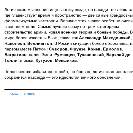
Логическое мышление ищет логику везде, но находит ее лишь та
где главенствует время и пространство — две самые грандиозны
формализуемые категории. Величие этих знаков особенно очев
в военном деле. Самые лучшие сразу по трем категориям:
строительство армии, новая военная теория и боевые победы. В
мире более известны Быки, такие как
Александр Македонский
,
Наполеон
,
Веллингтон
. В России ситуация более объективна, н
первом месте Петухи:
Суворов
,
Фрунзе
,
Конев
,
Ермолов
,
Багратион
, далее Змеи:
Румянцев
,
Тухачевский
,
Барклай де
Толли
, и Быки:
Кутузов
,
Меншиков
.
Человечество избавится от войн, но боевая, логическая идеолог
сохранится навсегда — это идеология вечного обновления.
|
назад
вперед