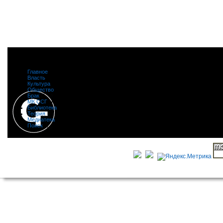
Главное
|
Власть
|
Культура
|
Общество
|
Брак
|
МК ССГ
|
Библиотека
|
Теория
|
Медиатека
|
Поиск
|