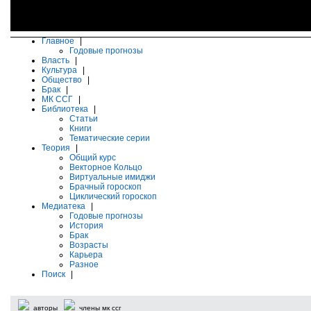
Главное
|
Годовые прогнозы
Власть
|
Культура
|
Общество
|
Брак
|
МК ССГ
|
Библиотека
|
Статьи
Книги
Тематические серии
Теория
|
Общий курс
Векторное Кольцо
Виртуальные имиджи
Брачный гороскоп
Циклический гороскоп
Медиатека
|
Годовые прогнозы
История
Брак
Возрасты
Карьера
Разное
Поиск
|
авторы
члены мк ссг