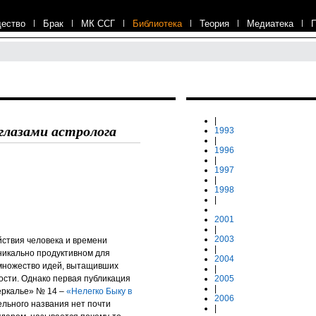
ество
|
Брак
|
МК ССГ
|
Библиотека
|
Теория
|
Медиатека
|
|
глазами астролога
1993
|
1996
|
1997
|
1998
|
2001
|
2003
йствия человека и времени
|
уникально продуктивном для
2004
 множество идей, вытащивших
|
ости. Однако первая публикация
2005
|
еркалье» № 14 –
«Нелегко Быку в
2006
ельного названия нет почти
|