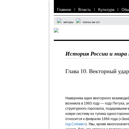
Главное
|
Власть
|
Культура
|
Общ
авторы
члены мк ссг
История России и мира 
Глава 10. Векторный удар
Наверняка идея векторного взаимоде
возникла в 1993 году — году Петуха, 
структурного гороскопа, подарившем
новую систему из тупика односторонн
относится к февралю 1994 года («Заз
год Собаки»
). Увы, кроме многозначит