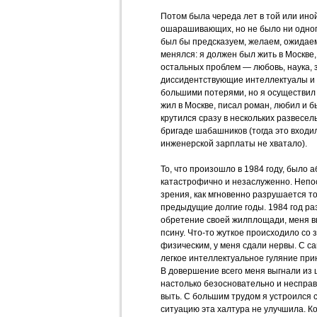
Потом была череда лет в той или ино
ошарашивающих, но не было ни одного
был бы предсказуем, желаем, ожидаем
менялся: я должен был жить в Москве,
остальных проблем — любовь, наука, 
диссидентствующие интеллектуалы и т
большими потерями, но я осуществил 
жил в Москве, писал роман, любил и б
крутился сразу в нескольких развесел
бригаде шабашников (тогда это входи
инженерской зарплаты не хватало).
То, что произошло в 1984 году, было 
катастрофично и незаслуженно. Непо
зрения, как мгновенно разрушается то
предыдущие долгие годы. 1984 год ра
обретение своей жилплощади, меня в
псину. Что-то жуткое происходило со 
физическим, у меня сдали нервы. С с
легкое интеллектуальное гуляние при
В довершение всего меня выгнали из
настолько безосновательно и несправ
выть. С большим трудом я устроился 
ситуацию эта халтура не улучшила. К