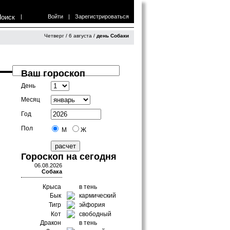
Поиск
|
Войти
|
Зарегистрироваться
Четверг / 6 августа /
день Собаки
Ваш гороскоп
День
Месяц
Год
Пол
М
Ж
Гороскоп на сегодня
06.08.2026
Собака
Крыса
в тень
Бык
кармический
Тигр
эйфория
Кот
свободный
Дракон
в тень