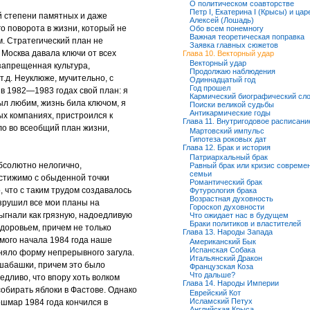
О политическом соавторстве
Петр I, Екатерина I (Крысы) и цар
й степени памятных и даже
Алексей (Лошадь)
 поворота в жизни, который не
Обо всем понемногу
Важная теоретическая поправка
. Стратегический план не
Заявка главных сюжетов
 Москва давала ключи от всех
Глава 10. Векторный удар
Векторный удар
запрещенная культура,
Продолжаю наблюдения
.д. Неуклюже, мучительно, с
Одиннадцатый год
Год прошел
в 1982—1983 годах свой план: я
Кармический биографический сл
ыл любим, жизнь била ключом, я
Поиски великой судьбы
Антикармические годы
ых компаниях, пристроился к
Глава 11. Внутригодовое расписани
ло во всеобщий план жизни,
Мартовский импульс
Гипотеза роковых дат
Глава 12. Брак и история
Патриархальный брак
абсолютно нелогично,
Равный брак или кризис совреме
семьи
стижимо с обыденной точки
Романтический брак
, что с таким трудом создавалось
Футурология брака
Возрастная духовность
зрушил все мои планы на
Гороскоп духовности
ыгнали как грязную, надоедливую
Что ожидает нас в будущем
Браки политиков и властителей
здоровьем, причем не только
Глава 13. Народы Запада
амого начала 1984 года наше
Американский Бык
Испанская Собака
няло форму непрерывного загула.
Итальянский Дракон
 шабашки, причем это было
Французская Коза
Что дальше?
едливо, что впору хоть волком
Глава 14. Народы Империи
собирать яблоки в Фастове. Однако
Еврейский Кот
Исламский Петух
ошмар 1984 года кончился в
Английская Крыса