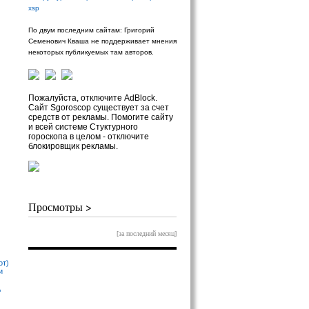
xsp
По двум последним сайтам: Григорий
Семенович Кваша не поддерживает мнения
некоторых публикуемых там авторов.
Пожалуйста, отключите AdBlock.
Сайт Sgoroscop существует за счет
средств от рекламы. Помогите сайту
и всей системе Стуктурного
гороскопа в целом - отключите
блокировщик рекламы.
Просмотры >
[за последний месяц]
от)
и
,