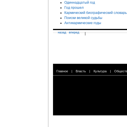
Одиннадцатый год
Год прошел
Кармический биографический словарь
Поиски великой судьбы
Антикармические годы
назад
вперед
|
Главное
|
Власть
|
Культура
|
Общест