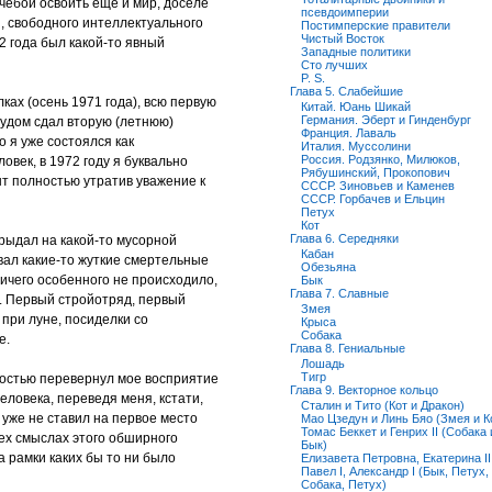
чебой освоить еще и мир, доселе
псевдоимперии
, свободного интеллектуального
Постимперские правители
Чистый Восток
72 года был какой-то явный
Западные политики
Сто лучших
P. S.
Глава 5. Слабейшие
ках (осень 1971 года), всю первую
Китай. Юань Шикай
Германия. Эберт и Гинденбург
чудом сдал вторую (летнюю)
Франция. Лаваль
о я уже состоялся как
Италия. Муссолини
Россия. Родзянко, Милюков,
век, в 1972 году я буквально
Рябушинский, Прокопович
ент полностью утратив уважение к
СССР. Зиновьев и Каменев
СССР. Горбачев и Ельцин
Петух
Кот
Глава 6. Середняки
 рыдал на какой-то мусорной
Кабан
вал какие-то жуткие смертельные
Обезьяна
ничего особенного не происходило,
Бык
Глава 7. Славные
. Первый стройотряд, первый
Змея
 при луне, посиделки со
Крыса
Собака
е.
Глава 8. Гениальные
Лошадь
Тигр
ностью перевернул мое восприятие
Глава 9. Векторное кольцо
еловека, переведя меня, кстати,
Сталин и Тито (Кот и Дракон)
я уже не ставил на первое место
Мао Цзедун и Линь Бяо (Змея и К
Томас Беккет и Генрих II (Собака 
сех смыслах этого обширного
Бык)
а рамки каких бы то ни было
Елизавета Петровна, Екатерина II
Павел I, Александр I (Бык, Петух,
Собака, Петух)