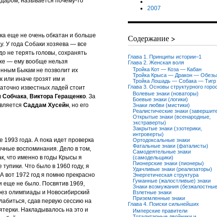
 ударом, называется почему-то
2007
ка еще не очень обкатан и больше
Содержание >
у. У года Собаки хозяева — все
до не терять головы, сохранять
Глава 1. Принципы истории–1
уже — ему вообще нельзя
Глава 2. Женская воля
Тройка Кот — Коза — Кабан
енным Быкам не позволит их
Тройка Крыса — Дракон — Обезь
 или иначе грозят им и
Тройка Лошадь — Собака — Тигр
Глава 3. Основы структурного горо
аточно известных ладей стоит
Волевые знаки (новаторы)
 Собчака
,
Виктора Геращенко
. За
Боевые знаки (логики)
является
Саддам Хусейн
, но его
Знаки любви (мистики)
Реалистические знаки (завершит
Открытые знаки (всенародные,
экстраверты)
Закрытые знаки (эзотерики,
интроверты)
е 1993 года. А пока идет проверка
Ортодоксальные знаки
Фатальные знаки (фаталисты)
чные воспоминания. Дело в том,
Самодеятельные знаки
к, что именно в годы Крысы я
(самодельщики)
Пионерские знаки (пионеры)
тупики. Что было в 1960 году, я
Удачливые знаки (реализаторы)
 А вот 1972 год я помню прекрасно
Энергетическая структура
Гуманные (жалостливые) знаки
 еще не было. Посвятив 1969,
Знаки возмужания (безжалостные
рез олимпиады и Новосибирский
Взлетные знаки
Приземленные знаки
слабиться, сдав первую сессию на
Глава 4. Поиски сильнейших
терки. Накладывалось на это и
Имперские правители
Тоталитарные двойники и