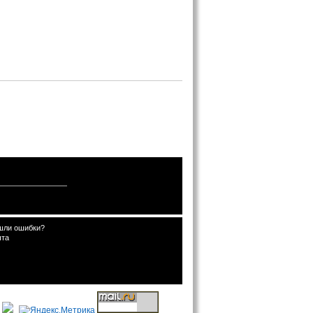
шли ошибки?
чта