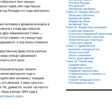
им образом я был хорошо
Русская Лошадь
Что дальше?
орных годов, ибо годы Крысы
Имперские двойники
 в год Лошади) это годы векторного
Глава 15. Народы Востока
Японская Обезьяна
Корейский Кабан
Индийская Змея
ия человека и времени возникла в
Китайский Тигр
Глава 16. Возрастная эволюция
олкнули к этому два события.
Структура развития
е двух американских Собак —
Структура социальной ориентаци
Психологическая структура
 отсутствовал, но к концу года
Энергетическая структура
надрывался, а под конец сломался.
Структура судьбы
Глава 17. Древний мир
Колыбель человечества
дарственную Думу после разгона
Эпоха учителей
Эпоха эллинизма
, когда победу одерживает
Рим и христианство
яснить этот казус.
Глава 18. Новый мир
Средние века
Рыцарские успехи
екторным кольцом, лишено
Рождение перспективы
ление векторного года и
Стремительность прогресса
Новая эра
одействия человека с текущим
Портрет грядущей эпохи
ь это явление. Самое простое –
Интегральная наука
. Но, думается, не всё так просто.
. Лишь в конце 1994 года в
Векторный удар»
.