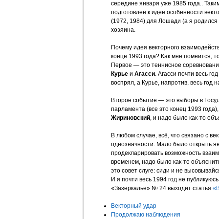
середине января уже 1985 года.. Так
подготовлен к идее особенности вект
(1972, 1984) для Лошади (а я родился
хозяина.
Почему идея векторного взаимодейств
конце 1993 года? Как мне помнится, т
Первое — это теннисное соревновани
Курье
и
Агасси
. Агасси почти весь год
воспрял, а Курье, напротив, весь год 
Второе событие — это выборы в Госу
парламента (все это конец 1993 года)
Жириновский
, и надо было как-то объ
В любом случае, всё, что связано с в
однозначности. Мало было открыть яв
продекларировать возможность взаим
временем, надо было как-то объяснит
это совет слуге: сиди и не высовывайся
И я почти весь 1994 год не публикуюсь
«Зазеркалье» № 24 выходит статья
«
Векторный удар
Продолжаю наблюдения