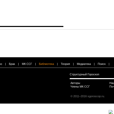
во
|
Брак
|
МК ССГ
|
Библиотека
|
Теория
|
Медиатека
|
Поиск
|
Структурный Гороскоп
Авторы
На
Члены МК ССГ
По
© 2011–2016 sgoroscop.ru.