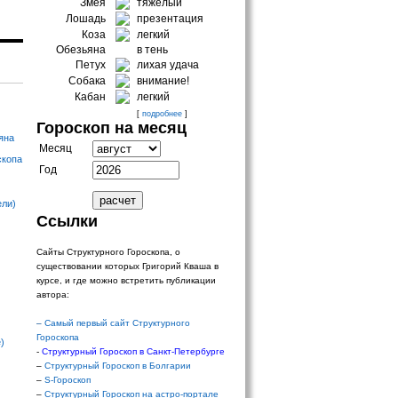
Змея
тяжелый
Лошадь
презентация
Коза
легкий
Обезьяна
в тень
Петух
лихая удача
Собака
внимание!
Кабан
легкий
[
подробнее
]
Гороскоп на месяц
яна
Месяц
скопа
Год
ели)
Ссылки
Сайты Структурного Гороскопа, о
существовании которых Григорий Кваша в
курсе, и где можно встретить публикации
автора:
–
Самый первый сайт Структурного
Гороскопа
)
-
Структурный Гороскоп в Санкт-Петербурге
–
Структурный Гороскоп в Болгарии
–
S-Гороскоп
–
Структурный Гороскоп на астро-портале