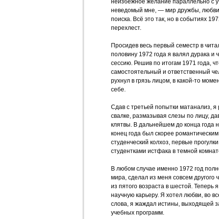
неизбежное желание параллельно с у
неведомый мне, — мир дружбы, любви
поиска. Всё это так, но в событиях 19
перехлест.
Просидев весь первый семестр в читал
половину 1972 года я валял дурака и 
сессию. Решив по итогам 1971 года, чт
самостоятельный и ответственный чело
рухнул в грязь лицом, в какой-то мом
себе.
Сдав с третьей попытки матанализ, я
свалке, размазывая слезы по лицу, да
клятвы. В дальнейшем до конца года 
конец года был скорее романтическим
студенческий колхоз, первые прогулки
студентками истфака в темной комнат
В любом случае именно 1972 год пол
мира, сделал из меня совсем другого ч
из пятого возраста в шестой. Теперь 
научную карьеру. Я хотел любви, во в
слова, я жаждал истины, выходящей з
учебных программ.