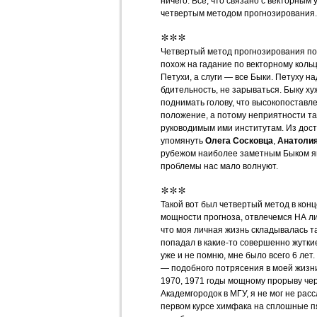
ничего. Всё, что связано с векторным
четвертым методом прогнозирования.
***
Четвертый метод прогнозирования по
похож на гадание по векторному кольц
Петухи, а слуги — все Быки. Петуху на
бдительность, не зарываться. Быку х
поднимать голову, что высокопоставл
положение, а потому неприятности так
руководимым ими институтам. Из дост
упомянуть
Олега Сосковца
,
Анатолия
рубежом наиболее заметным Быком 
проблемы нас мало волнуют.
***
Такой вот был четвертый метод в конц
мощности прогноза, отвлечемся НА ли
что моя личная жизнь складывалась та
попадал в какие-то совершенно жуткие 
уже и не помню, мне было всего 6 лет.
— подобного потрясения в моей жизни
1970, 1971 годы мощному прорыву че
Академгородок в МГУ, я не мог не рас
первом курсе химфака на сплошные пя