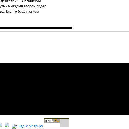
х деятелей —
Явлинский
,
чуть не каждый второй лидер
ва
. Так что будет за кем
Структурный Гороскоп