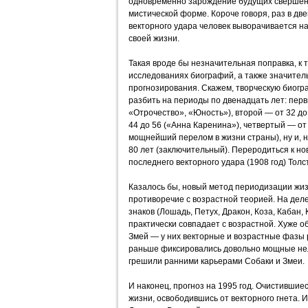
одновременно зарождение будущих свершений
мистической форме. Короче говоря, раз в дв
векторного удара человек выворачивается н
своей жизни.
Такая вроде бы незначительная поправка, к 
исследованиях биографий, а также значител
прогнозирования. Скажем, творческую биог
разбить на периоды по двенадцать лет: перв
«Отрочество», «Юность»), второй — от 32 до
44 до 56 («Анна Каренина»), четвертый — от 
мощнейший перелом в жизни страны), ну и, н
80 лет (заключительный). Переродиться к но
последнего векторного удара (1908 год) Толс
Казалось бы, новый метод периодизации жиз
противоречие с возрастной теорией. На деле
знаков (Лошадь, Петух, Дракон, Коза, Кабан
практически совпадает с возрастной. Хуже об
Змей — у них векторные и возрастные фазы ра
раньше фиксировались довольно мощные нел
грешили ранними карьерами Собаки и Змеи.
И наконец, прогноз на 1995 год. Очистившие
жизни, освободившись от векторного гнета. 