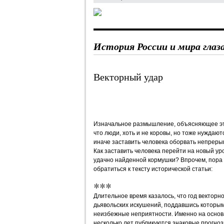
История России и мира глаз
Векторный удар
Изначальное размышление, объясняющее это
что люди, хоть и не коровы, но тоже нуждаютс
иначе заставить человека оборвать непрер
Как заставить человека перейти на новый уро
удачно найденной кормушки? Впрочем, пора 
обратиться к тексту исторической статьи:
***
Длительное время казалось, что год векторно
дьявольских искушений, поддавшись которым
неизбежные неприятности. Именно на основ
несколько лет публикуются знаковые прогнозы