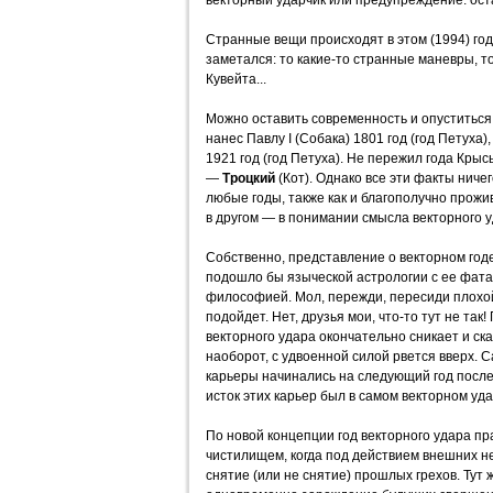
векторный ударчик или предупреждение: ост
Странные вещи происходят в этом (1994) год
заметался: то какие-то странные маневры, 
Кувейта...
Можно оставить современность и опуститься
нанес Павлу I (Собака) 1801 год (год Петуха),
1921 год (год Петуха). Не пережил года Кры
—
Троцкий
(Кот). Однако все эти факты ниче
любые годы, также как и благополучно прожи
в другом — в понимании смысла векторного у
Собственно, представление о векторном годе
подошло бы языческой астрологии с ее фат
философией. Мол, пережди, пересиди плохой 
подойдет. Нет, друзья мои, что-то тут не так
векторного удара окончательно сникает и ска
наоборот, с удвоенной силой рвется вверх.
карьеры начинались на следующий год после 
исток этих карьер был в самом векторном уда
По новой концепции год векторного удара п
чистилищем, когда под действием внешних н
снятие (или не снятие) прошлых грехов. Тут 