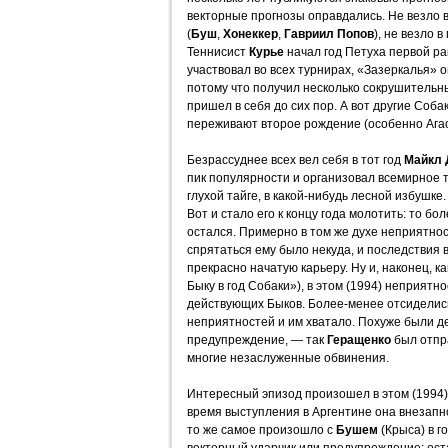
векторные прогнозы оправдались. Не везло 
(
Буш
,
Хонеккер
,
Гавриил Попов
), не везло в
Теннисист
Курье
начал год Петуха первой ра
участвовал во всех турнирах, «Зазеркалья» о
потому что получил несколько сокрушительны
пришел в себя до сих пор. А вот другие Собак
переживают второе рождение (особенно Агас
Безрассуднее всех вел себя в тот год
Майкл 
пик популярности и организовал всемирное т
глухой тайге, в какой-нибудь лесной избушке
Вот и стало его к концу года молотить: то бо
остался. Примерно в том же духе неприятно
спрятаться ему было некуда, и последствия 
прекрасно начатую карьеру. Ну и, наконец, к
Быку в год Собаки»), в этом (1994) неприятн
действующих Быков. Более-менее отсидели
неприятностей и им хватало. Похуже были дел
предупреждение, — так
Геращенко
был отпра
многие незаслуженные обвинения.
Интересный эпизод произошел в этом (1994)
время выступления в Аргентине она внезапн
то же самое произошло с
Бушем
(Крыса) в г