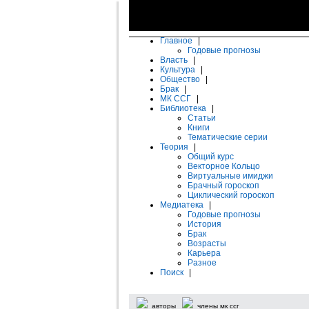
Главное
|
Годовые прогнозы
Власть
|
Культура
|
Общество
|
Брак
|
МК ССГ
|
Библиотека
|
Статьи
Книги
Тематические серии
Теория
|
Общий курс
Векторное Кольцо
Виртуальные имиджи
Брачный гороскоп
Циклический гороскоп
Медиатека
|
Годовые прогнозы
История
Брак
Возрасты
Карьера
Разное
Поиск
|
авторы
члены мк ссг