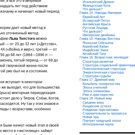
, и всё это в вихревой
Итальянский Дракон
Французская Коза
енадцать лет под действием
Что дальше?
аизнанку и начинает новый период
Глава 14. Народы Империи
Еврейский Кот
Исламский Петух
Английская Крыса
теории дает новый метод в
Русская Лошадь
Что дальше?
ьно уточненный метод
Имперские двойники
рафию
Льва Толстого
можно
Глава 15. Народы Востока
Японская Обезьяна
ый — от 20 до 32 лет («Детство»,
Корейский Кабан
 44 («Война и мир»), третий — от
Индийская Змея
Китайский Тигр
56 до 68 лет (1884—1896 гг. —
Глава 16. Возрастная эволюция
аконец, пятый период — от 68 до
Структура развития
Структура социальной ориентаци
вой творческой жизни после
Психологическая структура
той уже был не в состоянии.
Энергетическая структура
Структура судьбы
Глава 17. Древний мир
ни вступает в некоторое
Колыбель человечества
 же выходит, что для большинства
Эпоха учителей
Эпоха эллинизма
, Крыса) векторная периодизация
Рим и христианство
стоит дело у Тигров, Собак, Котов,
Глава 18. Новый мир
Средние века
сходятся. Ну так у этих знаков и
Рыцарские успехи
ады с возрастами, особенно
Рождение перспективы
Стремительность прогресса
Новая эра
Портрет грядущей эпохи
Интегральная наука
ся Быки начнут новый этап в своей
Их место в «чистилище» займут