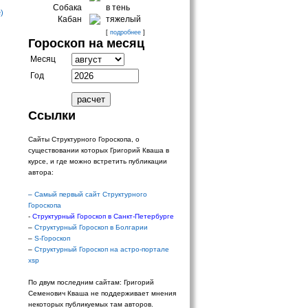
Собака
в тень
)
Кабан
тяжелый
[
подробнее
]
Гороскоп на месяц
Месяц
Год
Ссылки
Сайты Структурного Гороскопа, о
существовании которых Григорий Кваша в
курсе, и где можно встретить публикации
автора:
–
Самый первый сайт Структурного
Гороскопа
-
Структурный Гороскоп в Санкт-Петербурге
–
Структурный Гороскоп в Болгарии
–
S-Гороскоп
–
Структурный Гороскоп на астро-портале
xsp
По двум последним сайтам: Григорий
Семенович Кваша не поддерживает мнения
некоторых публикуемых там авторов.