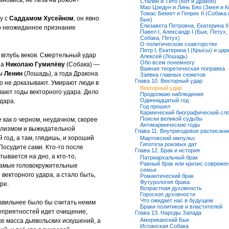
ановись, не лезь на рожон?
Сталин и Тито (Кот и Дракон)
Мао Цзедун и Линь Бяо (Змея и К
Томас Беккет и Генрих II (Собака 
у с
Саддамом Хусейном
, он явно
Бык)
Елизавета Петровна, Екатерина II
то неожиданное признание
Павел I, Александр I (Бык, Петух,
Собака, Петух)
О политическом соавторстве
Петр I, Екатерина I (Крысы) и цар
 вглубь веков. Смертельный удар
Алексей (Лошадь)
Обо всем понемногу
 а
Николаю Гумилёву
(Собака) —
Важная теоретическая поправка
сы
Ленин
(Лошадь), а года Дракона
Заявка главных сюжетов
Глава 10. Векторный удар
го не доказывают. Умирают люди в
Векторный удар
вают годы векторного удара. Дело
Продолжаю наблюдения
Одиннадцатый год
дара.
Год прошел
Кармический биографический сл
Поиски великой судьбы
 как о черном, неудачном, скорее
Антикармические годы
ализмом и выжидательной
Глава 11. Внутригодовое расписани
год, а там, глядишь, и хороший
Мартовский импульс
Гипотеза роковых дат
! Посудите сами. Кто-то после
Глава 12. Брак и история
тывается на дно, а кто-то,
Патриархальный брак
Равный брак или кризис совреме
 Самые головокружительные
семьи
векторного удара, а стало быть,
Романтический брак
Футурология брака
ре.
Возрастная духовность
Гороскоп духовности
Что ожидает нас в будущем
равильнее было бы считать неким
Браки политиков и властителей
еприятностей идет очищение,
Глава 13. Народы Запада
Американский Бык
же масса дьявольских искушений, а
Испанская Собака