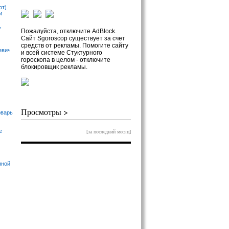
от)
и
,
Пожалуйста, отключите AdBlock.
Сайт Sgoroscop существует за счет
средств от рекламы. Помогите сайту
евич
и всей системе Стуктурного
гороскопа в целом - отключите
блокировщик рекламы.
Просмотры >
оварь
е
[за последний месяц]
нной