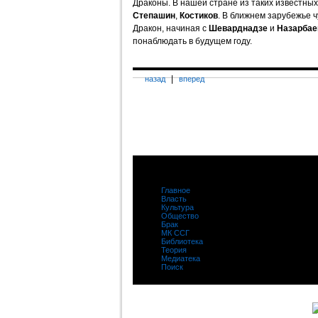
Драконы. В нашей стране из таких известны
Степашин
,
Костиков
. В ближнем зарубежье 
Дракон, начиная с
Шеварднадзе
и
Назарбае
понаблюдать в будущем году.
|
назад
вперед
Главное
|
Власть
|
Культура
|
Общество
|
Брак
|
МК ССГ
|
Библиотека
|
Теория
|
Медиатека
|
Поиск
|