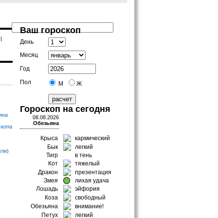
Ваш гороскоп
|
День
Месяц
Год
Пол
М
Ж
Гороскоп на сегодня
яна
08.08.2026
Обезьяна
скопа
Крыса
кармический
Бык
легкий
ели)
Тигр
в тень
Кот
тяжелый
Дракон
презентация
Змея
лихая удача
Лошадь
эйфория
Коза
свободный
Обезьяна
внимание!
Петух
легкий