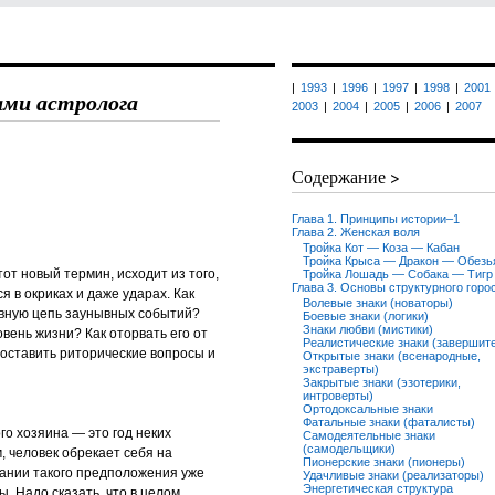
|
1993
|
1996
|
1997
|
1998
|
2001
ами астролога
2003
|
2004
|
2005
|
2006
|
2007
Содержание >
Глава 1. Принципы истории–1
Глава 2. Женская воля
Тройка Кот — Коза — Кабан
Тройка Крыса — Дракон — Обезь
т новый термин, исходит из того,
Тройка Лошадь — Собака — Тигр
Глава 3. Основы структурного горо
я в окриках и даже ударах. Как
Волевые знаки (новаторы)
ывную цепь заунывных событий?
Боевые знаки (логики)
Знаки любви (мистики)
вень жизни? Как оторвать его от
Реалистические знаки (завершит
оставить риторические вопросы и
Открытые знаки (всенародные,
экстраверты)
Закрытые знаки (эзотерики,
интроверты)
Ортодоксальные знаки
Фатальные знаки (фаталисты)
го хозяина — это год неких
Самодеятельные знаки
(самодельщики)
, человек обрекает себя на
Пионерские знаки (пионеры)
ании такого предположения уже
Удачливые знаки (реализаторы)
Энергетическая структура
. Надо сказать, что в целом