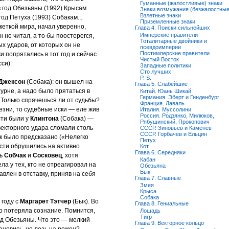
Гуманные (жалостливые) знаки
в год Обезьяны (1992) Крысам
Знаки возмужания (безжалостные
Взлетные знаки
 год Петуха (1993) Собакам...
Приземленные знаки
кеткой мира, начал уверенно,
Глава 4. Поиски сильнейших
Имперские правители
н не читал, а то бы поостерегся,
Тоталитарные двойники и
х ударов, от которых он не
псевдоимперии
Постимперские правители
и попрятались в тот год и сейчас
Чистый Восток
си).
Западные политики
Сто лучших
P. S.
Джексон
(Собака): он вышел на
Глава 5. Слабейшие
урне, а надо было прятаться в
Китай. Юань Шикай
Германия. Эберт и Гинденбург
. Только спрячешься ли от судьбы?
Франция. Лаваль
лезни, то судебные иски — еле жив
Италия. Муссолини
Россия. Родзянко, Милюков,
сти были у
Клинтона
(Собака) —
Рябушинский, Прокопович
векторного удара сломали столь
СССР. Зиновьев и Каменев
СССР. Горбачев и Ельцин
ак было предсказано («Нелегко
Петух
ости обрушились на активно
Кот
Глава 6. Середняки
сь
Собчак
и
Сосковец
, хотя
Кабан
а у тех, кто не отреагировал на
Обезьяна
Бык
влен в отставку, приняв на себя
Глава 7. Славные
Змея
Крыса
Собака
 году с
Маргарет Тэтчер
(Бык). Во
Глава 8. Гениальные
о потеряла сознание. Помнится,
Лошадь
Тигр
од Обезьяны. Что это — мелкий
Глава 9. Векторное кольцо