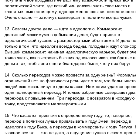
покупать и все продавать не даст ему возможности прижиться в
политической элите, где всякий чин должен знать свое место и
кланяться вышестоящему, одновременно шпыняя нижестоящего
Очень опасно — затопчут, коммерсант в политике всегда чужак.
13. Совсем другое дело — идти в идеологию. Коммерсант,
достигший максимума в добывании денег, будет принят в
идеологической тусовке с распростертыми объятиями. И дело н
только в том, что идеологи всегда бедны, голодны и ждут спонсо
Бывший коммерсант, начиная идеологическую карьеру, будет оч
точно знать, как выстроить бывших одноклассников, как брать с н
деньги так, чтобы они еще и благодарны были, что у них берут.
14. Сколько переходов можно провести за одну жизнь? Формаль
ограничений нет, но фактически речь идет о том, что большинств
людей всю жизнь живут в одном классе. Немногим удается пров
один полноценный переход. И только избранные совершают два
перехода с повышением. Три перехода, с возвратом в исходную
точку, представляются маловероятными.
15. Что касается привязки к определенному году, то, наверное,
переход в политики лучше привязывать к году Змеи, переход в
идеологи к году Быка, а переходы в коммерсанты к году Петуха.
главное все же — это не дата, а ощущение тупика в своем прош