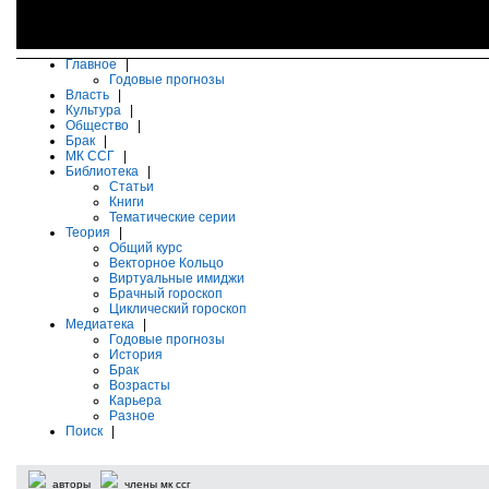
Главное
|
Годовые прогнозы
Власть
|
Культура
|
Общество
|
Брак
|
МК ССГ
|
Библиотека
|
Статьи
Книги
Тематические серии
Теория
|
Общий курс
Векторное Кольцо
Виртуальные имиджи
Брачный гороскоп
Циклический гороскоп
Медиатека
|
Годовые прогнозы
История
Брак
Возрасты
Карьера
Разное
Поиск
|
авторы
члены мк ссг