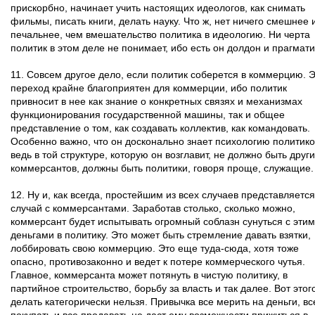
прискорбно, начинает учить настоящих идеологов, как снимать
фильмы, писать книги, делать науку. Что ж, нет ничего смешнее 
печальнее, чем вмешательство политика в идеологию. Ни черта
политик в этом деле не понимает, ибо есть он долдон и прагмати
11. Совсем другое дело, если политик соберется в коммерцию. Э
переход крайне благоприятен для коммерции, ибо политик
привносит в нее как знание о конкретных связях и механизмах
функционирования государственной машины, так и общее
представление о том, как создавать коллектив, как командовать.
Особенно важно, что он досконально знает психологию политико
ведь в той структуре, которую он возглавит, не должно быть друг
коммерсантов, должны быть политики, говоря проще, служащие.
12. Ну и, как всегда, простейшим из всех случаев представляется
случай с коммерсантами. Заработав столько, сколько можно,
коммерсант будет испытывать огромный соблазн сунуться с эти
деньгами в политику. Это может быть стремление давать взятки,
лоббировать свою коммерцию. Это еще туда-сюда, хотя тоже
опасно, противозаконно и ведет к потере коммерческого чутья.
Главное, коммерсанта может потянуть в чистую политику, в
партийное строительство, борьбу за власть и так далее. Вот этог
делать категорически нельзя. Привычка все мерить на деньги, вс