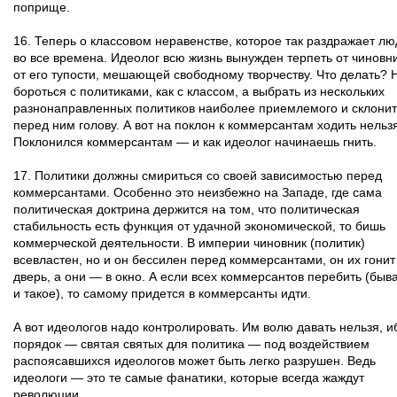
поприще.
16. Теперь о классовом неравенстве, которое так раздражает л
во все времена. Идеолог всю жизнь вынужден терпеть от чиновни
от его тупости, мешающей свободному творчеству. Что делать? 
бороться с политиками, как с классом, а выбрать из нескольких
разнонаправленных политиков наиболее приемлемого и склонит
перед ним голову. А вот на поклон к коммерсантам ходить нельз
Поклонился коммерсантам — и как идеолог начинаешь гнить.
17. Политики должны смириться со своей зависимостью перед
коммерсантами. Особенно это неизбежно на Западе, где сама
политическая доктрина держится на том, что политическая
стабильность есть функция от удачной экономической, то бишь
коммерческой деятельности. В империи чиновник (политик)
всевластен, но и он бессилен перед коммерсантами, он их гонит
дверь, а они — в окно. А если всех коммерсантов перебить (быв
и такое), то самому придется в коммерсанты идти.
А вот идеологов надо контролировать. Им волю давать нельзя, и
порядок — святая святых для политика — под воздействием
распоясавшихся идеологов может быть легко разрушен. Ведь
идеологи — это те самые фанатики, которые всегда жаждут
революции.