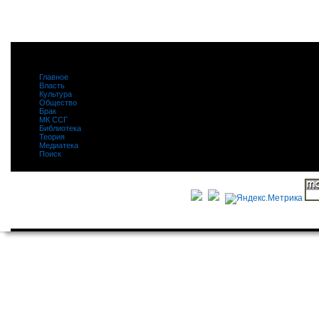
Главное
|
Власть
|
Культура
|
Общество
|
Брак
|
МК ССГ
|
Библиотека
|
Теория
|
Медиатека
|
Поиск
|