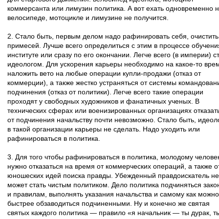
коммерсанта или лимузин политика. А вот ехать одновременно 
велосипеде, мотоцикле и лимузине не получится.
2. Стало быть, первым делом надо рафинировать себя, очистить
примесей. Лучше всего определиться с этим в процессе обучени
институте или сразу по его окончании. Легче всего (в империи) с
идеологом. Для ускорения карьеры необходимо на какое-то вре
наложить вето на любые операции купли-продажи (отказ от
коммерции), а также жестко устраняться от системы командован
подчинения (отказ от политики). Легче всего такие операции
проходят у свободных художников и фанатичных ученых. В
технических сферах или военизированных организациях отказат
от подчинения начальству почти невозможно. Стало быть, идеол
в такой организации карьеры не сделать. Надо уходить или
рафинироваться в политика.
3. Для того чтобы рафинироваться в политика, молодому челове
нужно отказаться на время от коммерческих операций, а также о
юношеских идей поиска правды. Убежденный правдоискатель не
может стать чистым политиком. Дело политика подчиняться зак
и правилам, выполнять указания начальства и самому как можно
быстрее обзаводиться подчиненными. Ну и конечно же святая
святых каждого политика — правило «я начальник — ты дурак, т