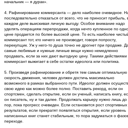
начальник — я дурак».
4. Рафинирование коммерсанта — дело наиболее очевидное. Н
последовательно отказаться от всего, что не приносит прибыль, 
каждом деле выискивая личную выгоду. Особое внимание надо
уделять операциям перепродажи, когда нечто купленное по одн
цене продается по более высокой цене. То есть наиболее чисты
коммерсант тот, кто ничего не производит, говоря попросту,
перекупщик. Уж у него-то душа точно не дрогнет при продаже. Д
самые любимые и нужные личные вещи нужно немедленно
продавать, если за них дают выгодную цену. Такими действиями
коммерсант выжигает в себе остатки идеолога или политика.
5. Произведя рафинирование и обретя тем самым оптимальную
скорость движения, человек должен достичь максимально
возможного в рамках выбранного пути. Идеолог должен осущест
свою идею как можно более полно. Поставить рекорд, если он
спортсмен, сделать открытие, если он ученый, написать книгу, е
он писатель, ну и так далее. Продолжать карьеру нужно лишь до
пор, пока прогресс очевиден. Если остановится рост спортивных
результатов, если прекратят появляться открытия, если уровень
написанных книг станет стабильным, то пора задуматься о фазо
переходе.