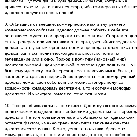
личности. Пустота души и куча денежных знаков, которые не
принесут счастья, да и кончатся скоро, ибо коммерсант из бывш
идеолога получится очень плохой.
9. Отбившись от внешних коммерческих атак и внутреннего
коммерческого соблазна, идеолог должен собрать в себе все
оставшееся мужество и превратиться в политика. Спортсмен до
стать тренером или чиновником от спорта, ученый-исследовател
должен стать ученым-организатором и преподавателем, писател
должен заняться политической деятельностью, пойти на
телевидение или в кино. Приход в политику (чиновный мир)
носителя высокой идеи чрезвычайно полезен для политики. Но и
бывшему идеологу такой переход несет неисчислимые блага, в
частности открывает широчайшие горизонты. Например, ученый,
идеолог, ломал свои собственные мозги, а теперь получает
возможности командовать десятками, а то и сотнями молодых
идеологов. И у каждого, заметьте, тоже есть мозги.
10. Теперь об изначальных политиках. Достигнув своего максиму
политическом продвижении, необходимо удержаться от переход
идеологи. Не то чтобы многие на это соблазняются, однако факт
остается фактом, именно среди политиков так силен фантом
идеологической славы. Кто-то, устав от политики, бросается
мемуары писать, кто-то книги по истории, кто-то, что особенно