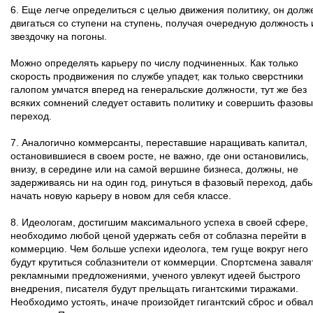
6. Еще легче определиться с целью движения политику, он долж
двигаться со ступени на ступень, получая очередную должность 
звездочку на погоны.
Можно определять карьеру по числу подчиненных. Как только
скорость продвижения по службе упадет, как только сверстники
галопом умчатся вперед на генеральские должности, тут же без
всяких сомнений следует оставить политику и совершить фазов
переход.
7. Аналогично коммерсанты, переставшие наращивать капитал,
остановившиеся в своем росте, не важно, где они остановились,
внизу, в середине или на самой вершине бизнеса, должны, не
задерживаясь ни на один год, ринуться в фазовый переход, даб
начать новую карьеру в новом для себя классе.
8. Идеологам, достигшим максимального успеха в своей сфере,
необходимо любой ценой удержать себя от соблазна перейти в
коммерцию. Чем больше успехи идеолога, тем гуще вокруг него
будут крутиться соблазнители от коммерции. Спортсмена заваля
рекламными предложениями, ученого увлекут идеей быстрого
внедрения, писателя будут прельщать гигантскими тиражами.
Необходимо устоять, иначе произойдет гигантский сброс и обвал