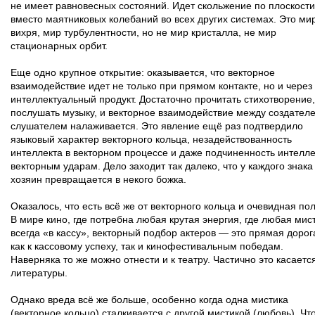
не имеет равновесных состояний. Идет скольжение по плоскости
вместо маятниковых колебаний во всех других системах. Это ми
вихря, мир турбулентности, но не мир кристалла, не мир
стационарных орбит.
Еще одно крупное открытие: оказывается, что векторное
взаимодействие идет не только при прямом контакте, но и через
интеллектуальный продукт. Достаточно прочитать стихотворение,
послушать музыку, и векторное взаимодействие между создател
слушателем налаживается. Это явление ещё раз подтвердило
языковый характер векторного кольца, незадействованность
интеллекта в векторном процессе и даже подчиненность интелле
векторным ударам. Дело заходит так далеко, что у каждого знака
хозяин превращается в некого божка.
Оказалось, что есть всё же от векторного кольца и очевидная пол
В мире кино, где потребна любая крутая энергия, где любая мис
всегда «в кассу», векторный подбор актеров — это прямая дорог
как к кассовому успеху, так и кинофестивальным победам.
Наверняка то же можно отнести и к театру. Частично это касаетс
литературы.
Однако вреда всё же больше, особенно когда одна мистика
(векторное кольцо) сталкивается с другой мистикой (любовь). Чт