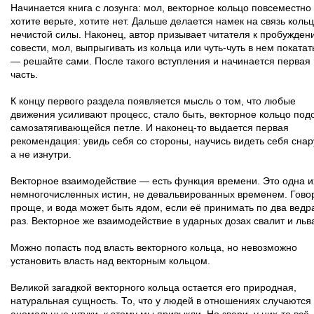
Начинается книга с лозунга: мол, векторное кольцо повсеместно
хотите верьте, хотите нет. Дальше делается намек на связь кольц
нечистой силы. Наконец, автор призывает читателя к пробужден
совести, мол, выпрыгивать из кольца или чуть-чуть в нем покатат
— решайте сами. После такого вступления и начинается первая
часть.
К концу первого раздела появляется мысль о том, что любые
движения усиливают процесс, стало быть, векторное кольцо под
самозатягивающейся петле. И наконец-то выдается первая
рекомендация: увидь себя со стороны, научись видеть себя снар
а не изнутри.
Векторное взаимодействие — есть функция времени. Это одна и
немногочисленных истин, не девальвированных временем. Гово
проще, и вода может быть ядом, если её принимать по два ведр
раз. Векторное же взаимодействие в ударных дозах свалит и льв
Можно попасть под власть векторного кольца, но невозможно
установить власть над векторным кольцом.
Великой загадкой векторного кольца остается его природная,
натуральная сущность. То, что у людей в отношениях случаются