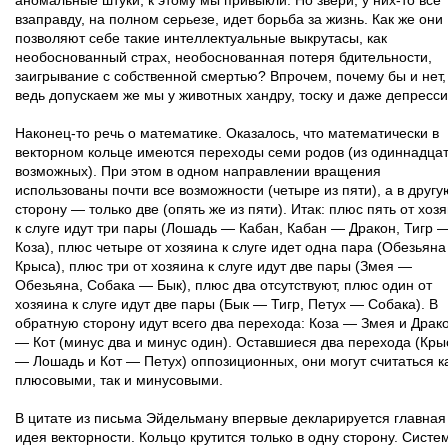
аномальные штуки, к этому мы привыкли. Но звери, у них-то всё
взаправду, на полном серьезе, идет борьба за жизнь. Как же они
позволяют себе такие интеллектуальные выкрутасы, как
необоснованный страх, необоснованная потеря бдительности,
заигрывание с собственной смертью? Впрочем, почему бы и нет,
ведь допускаем же мы у животных хандру, тоску и даже депрес
Наконец-то речь о математике. Оказалось, что математически в
векторном кольце имеются переходы семи родов (из одиннадца
возможных). При этом в одном направлении вращения
использованы почти все возможности (четыре из пяти), а в другу
сторону — только две (опять же из пяти). Итак: плюс пять от хоз
к слуге идут три пары (Лошадь — Кабан, Кабан — Дракон, Тигр 
Коза), плюс четыре от хозяина к слуге идет одна пара (Обезьян
Крыса), плюс три от хозяина к слуге идут две пары (Змея —
Обезьяна, Собака — Бык), плюс два отсутствуют, плюс один от
хозяина к слуге идут две пары (Бык — Тигр, Петух — Собака). В
обратную сторону идут всего два перехода: Коза — Змея и Драк
— Кот (минус два и минус один). Оставшиеся два перехода (Кры
— Лошадь и Кот — Петух) оппозиционных, они могут считаться к
плюсовыми, так и минусовыми.
В цитате из письма Эйдельману впервые декларируется главная
идея векторности. Кольцо крутится только в одну сторону. Систе