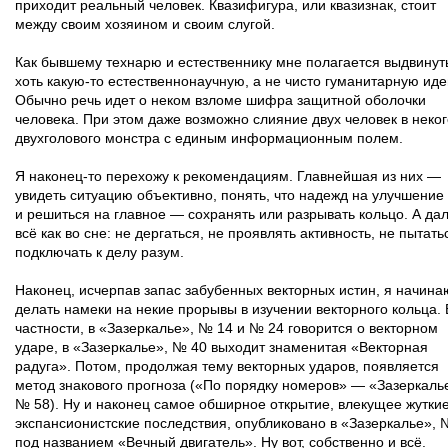
приходит реальный человек. Квазифигура, или квазизнак, стоит
между своим хозяином и своим слугой.
Как бывшему технарю и естественнику мне полагается выдвинут
хоть какую-то естественнонаучную, а не чисто гуманитарную иде
Обычно речь идет о неком взломе шифра защитной оболочки
человека. При этом даже возможно слияние двух человек в неког
двухголового монстра с единым информационным полем.
Я наконец-то перехожу к рекомендациям. Главнейшая из них —
увидеть ситуацию объективно, понять, что надежд на улучшение 
и решиться на главное — сохранять или разрывать кольцо. А да
всё как во сне: не дергаться, не проявлять активность, не пытать
подключать к делу разум.
Наконец, исчерпав запас забубенных векторных истин, я начина
делать намеки на некие прорывы в изучении векторного кольца. 
частности, в «Зазеркалье», № 14 и № 24 говорится о векторном
ударе, в «Зазеркалье», № 40 выходит знаменитая «Векторная
радуга». Потом, продолжая тему векторных ударов, появляется
метод знакового прогноза («По порядку номеров» — «Зазеркаль
№ 58). Ну и наконец самое обширное открытие, влекущее жутки
экспансионистские последствия, опубликовано в «Зазеркалье», 
под названием «Вечный двигатель». Ну вот, собственно и всё.