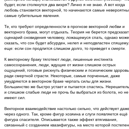
будет, если столкнутся два вихря? Лично я не знаю. А вот когда
любовь становится векторной, то начинаются самые невероятны
самые губительные явления.
Те, кто требуют определенности в прогнозе векторной любви и
векторного брака, могут отдыхать. Теория не берется предсказат
сценарий сновидения человеку, ложащемуся спать, однако може
сказать, что сон будет абсурден, нелеп и неподвластен спящему
еще: если сон продлится слишком долго, то приведет к смерти.
К векторному браку тяготеют люди, лишенные инстинкта
самосохранения, люди, ждущие от жизни слишком острых
ощущений, готовые рискнуть физическим и психическим здоров
ради смертной страсти. Некоторые, самые порченные, даже
умудряются в векторном браке черпать силы для жизни.
Большинство же быстро устает и пытается спастись. Нерешител
и слишком слабые люди не прочь бы выбраться из болота, но не
имеют сил.
Векторное взаимодействие настолько сильно, что действует даж
через одного. Так, кроме фигур хозяина и слуги появляется ещё
фигура спасителя. Описывается также эффект втягивания,
связанный с созданием квазифигуры, на место которой постепе