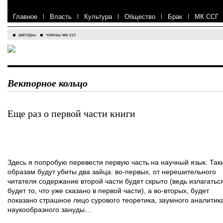
Главное
|
Власть
|
Культура
|
Общество
|
Брак
|
МК ССГ
авторы
члены мк ссг
Векторное кольцо
Еще раз о первой части книги
Здесь я попробую перевести первую часть на научный язык. Так
образам будут убиты два зайца: во-первых, от нерешительного
читателя содержание второй части будет скрыто (ведь излагатьс
будет то, что уже сказано в первой части), а во-вторых, будет
показано страшное лицо сурового теоретика, заумного аналитика
наукообразного зануды…