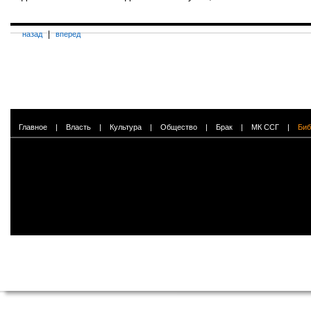
|
назад
вперед
Главное
|
Власть
|
Культура
|
Общество
|
Брак
|
МК ССГ
|
Биб